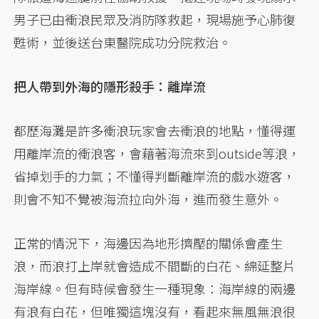
男子已由衝浪民眾及消防隊救起，現場施予心肺復
甦術，並後送台東醫院成功分院救治。
把人帶到外海的隱形殺手：離岸流
都歷海灘是許多衝浪玩家會去衝浪的地點，懂得運
用離岸流的衝浪客，會藉著海流來到outside等浪，
省掉划手的力氣；不懂得判斷離岸流的戲水遊客，
則會不知不覺被海流拉向外海，進而發生意外。
正常的情況下，海邊因為地形擠壓的關係會產生
浪，而浪打上岸就會造成不間斷的白花、綿延整片
海岸線。但有時候會發生一種現象：海岸線的兩邊
有浪有白花，但唯獨這塊沒有，看起來無風無浪很