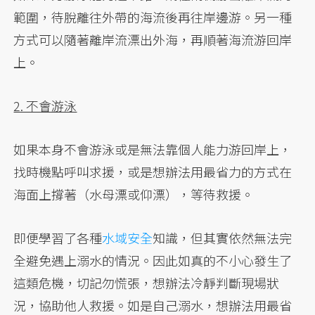
範圍，待脫離往外帶的海流後再往岸邊游。另一種
方式可以隨著離岸流漂出外海，再順著海流游回岸
上。
2. 不會游泳
如果本身不會游泳或是無法靠個人能力游回岸上，
找時機點呼叫求援，或是想辦法用最省力的方式在
海面上撐著（水母漂或仰漂），等待救援。
即便學習了各種
水域安全
知識，但其實依然無法完
全避免遇上溺水的情況。因此如真的不小心發生了
這類危機，切記勿慌張，想辦法冷靜判斷現場狀
況，協助他人救援。如是自己溺水，想辦法用最省