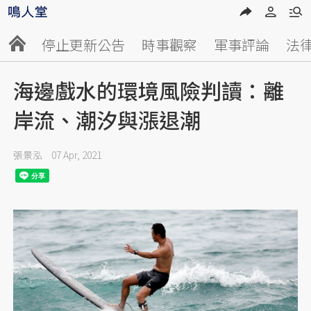
停止更新公告
時事觀察
軍事評論
法
海邊戲水的環境風險判讀：離
岸流、潮汐與漲退潮
張景泓
07 Apr, 2021