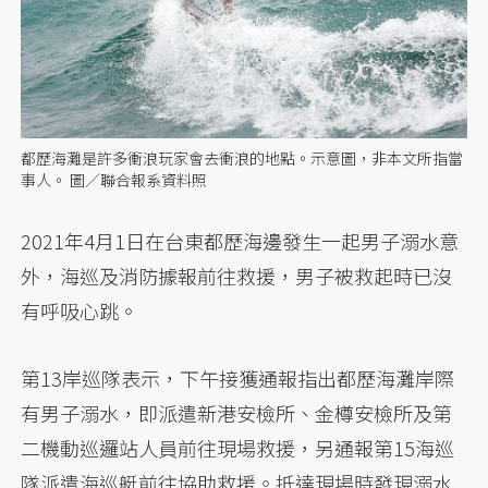
都歷海灘是許多衝浪玩家會去衝浪的地點。示意圖，非本文所指當
事人。 圖／聯合報系資料照
2021年4月1日在台東都歷海邊發生一起男子溺水意
外，海巡及消防據報前往救援，男子被救起時已沒
有呼吸心跳。
第13岸巡隊表示，下午接獲通報指出都歷海灘岸際
有男子溺水，即派遣新港安檢所、金樽安檢所及第
二機動巡邏站人員前往現場救援，另通報第15海巡
隊派遣海巡艇前往協助救援。抵達現場時發現溺水