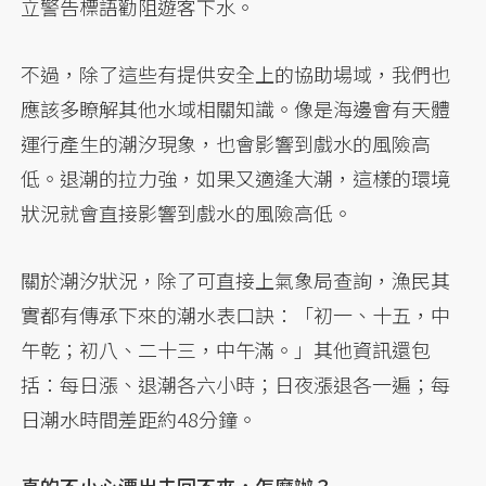
立警告標語勸阻遊客下水。
不過，除了這些有提供安全上的協助場域，我們也
應該多瞭解其他水域相關知識。像是海邊會有天體
運行產生的潮汐現象，也會影響到戲水的風險高
低。退潮的拉力強，如果又適逢大潮，這樣的環境
狀況就會直接影響到戲水的風險高低。
關於潮汐狀況，除了可直接上氣象局查詢，漁民其
實都有傳承下來的潮水表口訣：「初一、十五，中
午乾；初八、二十三，中午滿。」其他資訊還包
括：每日漲、退潮各六小時；日夜漲退各一遍；每
日潮水時間差距約48分鐘。
真的不小心漂出去回不來，怎麼辦？