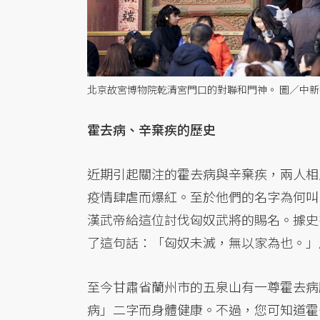
北京故宮博物院乾清宮門口的對聯和門神。 圖／中新
霍去病、辛棄疾的歷史
近期引起關注的霍去病與辛棄疾，兩人相
疫情肆虐而爆紅。至於他們的名字為何叫
漢武帝給這位討伐匈奴武將的賜名。據史
了這句話：「匈奴未滅，無以家為也。」
至今甘肅省蘭州市的五泉山有一尊霍去病
病」二字而身體健康。不過，您可知道霍