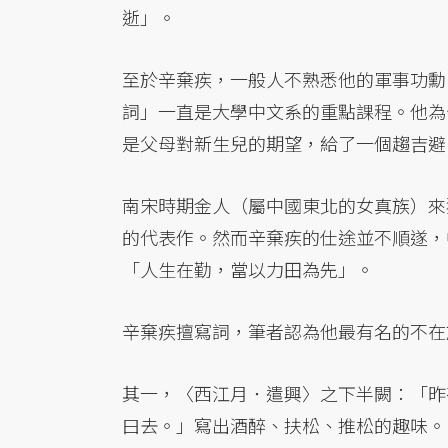
逝」。
至於辛棄疾，一般人不熟悉他的軍事功勳
詞」一直是大學中文系的重點課程。他為
是父母對新生兒的期望，給了一個趨吉避
南宋時期金人（屬中國東北的女真族）來
的代表作。然而辛棄疾的仕途並不順遂，
「人生在勤，當以力田為先」。
辛棄疾擅寫詞，筆者認為他最有名的不在
其一，〈西江月．遣興〉之下半闕：「昨
曰去。」寫出酒醉、扶松、推松的趣味。