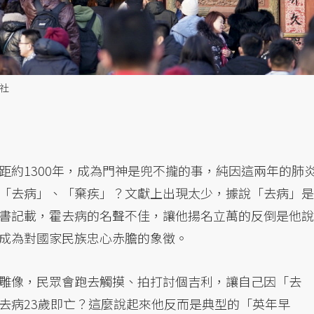
社
距約1300年，成為門神是兜不攏的事，純因這兩年的肺
「去病」、「棄疾」？文獻上出現太少，據說「去病」是
書記載，霍去病的名聲不佳，讓他揚名立萬的反倒是他說
成為對國家民族忠心赤膽的象徵。
雕像，民眾會跑去觸摸、拍打討個吉利，讓自己因「去
去病23歲即亡？這麼說起來他反而是典型的「英年早