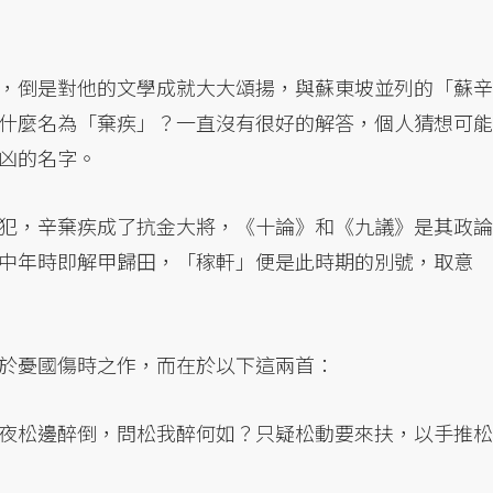
，倒是對他的文學成就大大頌揚，與蘇東坡並列的「蘇辛
什麼名為「棄疾」？一直沒有很好的解答，個人猜想可能
凶的名字。
犯，辛棄疾成了抗金大將，《十論》和《九議》是其政論
中年時即解甲歸田，「稼軒」便是此時期的別號，取意
於憂國傷時之作，而在於以下這兩首：
夜松邊醉倒，問松我醉何如？只疑松動要來扶，以手推松