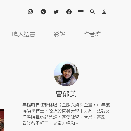
鳴人選書
影評
作者群
曹郁美
年輕時曾任新格唱片金韻獎資深企畫，中年獲
得佛學博士，晚近於東吳大學中文系、法鼓文
理學院推廣部兼課。喜愛佛學、音樂、電影；
看似各不相干，又毫無違和。