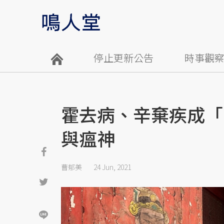
停止更新公告
時事觀
霍去病、辛棄疾成「
與瘟神
曹郁美
24 Jun, 2021