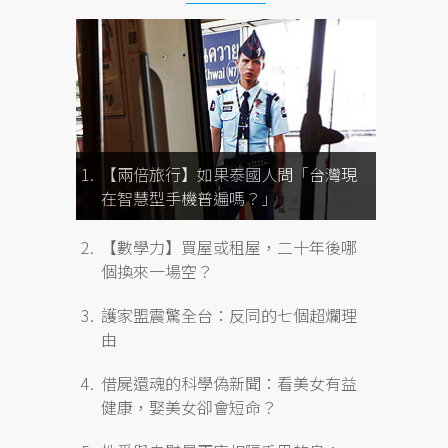
【兩倍旅行】如果泰國人問「台灣現
在智慧型手機普遍嗎？」
【數學力】買屋或租屋，二十年後哪
個換來一場空？
護家盟震驚全台：反同的七個超爛理
由
借屍還魂的科學偽新聞：看美女有益
健康，娶美女卻會短命？