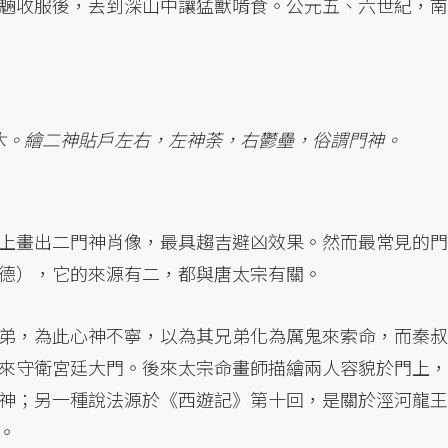
魎收服後，丟到深山中讓猛獸啃食。公元五、六世紀，南
木。繪二神貼戶左右，左神荼，右鬱壘，俗謂門神。
上畫出二門神肖像，最具趨吉避凶效果。然而最常見的門
德），它的來源有二，都與唐太宗有關。
弟，為此心神不寧，以為其兄弟化為厲鬼來索命，而秦叔
來守衛宮廷大門。後來太宗命畫師描繪兩人容貌於門上，
神；另一種說法源於《西遊記》第十回，是關於涇河龍王
。