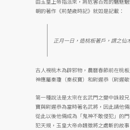
由玉皇上帝指派來，將危害百姓的魑魅魍
朝的著作《荊楚歲時記》就如是記載：
正月一日，造桃板著戶，謂之仙
古人視桃木為辟邪物，農曆春節前在桃板
神應屬秦瓊（秦叔寶）和尉遲恭（尉遲敬
第一種說法是太宗在玄武門之變中誅殺兄
寶與尉遲恭為當時著名武將，因此請他倆
從此以後他倆成為「鬼神不敢侵犯」的門
犯天規，玉皇大帝命魏徵將之處斬的故事