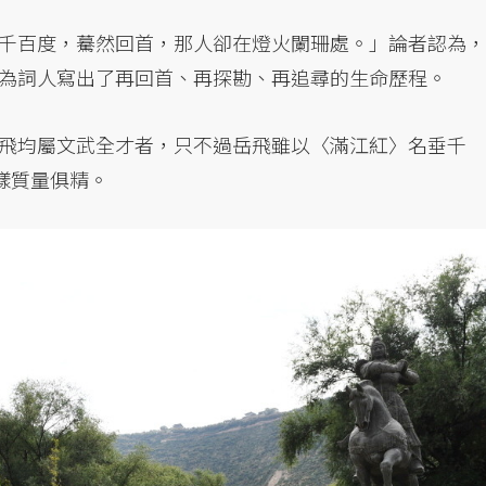
千百度，驀然回首，那人卻在燈火闌珊處。」論者認為，
為詞人寫出了再回首、再探勘、再追尋的生命歷程。
飛均屬文武全才者，只不過岳飛雖以〈滿江紅〉名垂千
樣質量俱精。