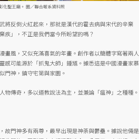
彰化聖王廟。 圖／聯合報系資料照
武將反倒火紅起來，那就是漢代的霍去病與宋代的辛棄
棄疾」，不正是我們當今所盼望的嗎？
漫畫風，又似充滿喜氣的年畫。創作者以簡體字寫著兩人
靈感可能源於「抓鬼大師」鍾馗。據悉這是中國漫畫家慕
似門神，鎮守宅第與家園。
人物傳奇，多以道教說法為主，並兼論「瘟神」之種種。
，故門神多有兩尊，最早出現是神荼與鬱壘。據說他倆是