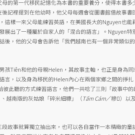
他父母的第一代移民記憶化為本書的重要養分，使得本書多
n在後記裡提到在他幼時，他父母每週會從圖書館借故事書
這樣一來父母能練習英語，在美國長大的Nguyen也能
展出了一種屬於自家人的「混合的語言」。Nguyen特
話後，他的父母會告訴他「我們越南也有一個非常類似的
孩Tiên和他的母親Helen，其故事主軸，也正是身為同
當語言，以及身為移民的Helen內心在兩個家鄉之間的掙扎
話故事給彼此聽的方式練習語言，他們一共唸了三則「故事中的
）、越南版的灰姑娘「碎米細糠」（
Tấm Cám
／糝𥽇）以
這三段故事就算獨立抽出來，也可以各自當作一本精緻的童