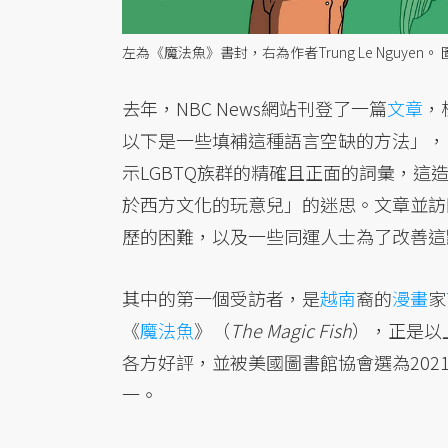
左為《魔法魚》書封，右為作者Trung Le Nguyen。
去年，NBC News網站刊登了一篇
文章
，
以下是一些填補這種語言空缺的方法」，
示LGBTQ族群的精確且正面的詞彙，
於西方文化的玩意兒」的迷思。文章並訪
歷的困難，以及一些同運人士為了改善這
其中的第一個受訪者，是
越南
裔的
漫畫
家
《
魔法魚
》（
The Magic Fish
），正是以
各方好評，並被美國圖書館協會選為202
一。