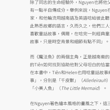
除了同志的生命經驗外，Nguyen也將
有一點半自傳成分。舉例來說，Nguye
家，和他輪流用越南語及英語唸給彼此聽，
此熟悉故鄉的語言，久而久之，他們三人發
喜歡童話故事，偶爾，在唸完一則經典童
故事，只是時空背景和細節有點不同」。
而《魔法魚》的兩個主角，正是越南裔的男
的Tiên如何找到協助他對父母坦白的恰
在本書中，Tiên和Helen也用唸童
事」，分別是「千皮獸」（
Allerleirauh
「小美人魚」（
The Little Mermaid
）。
在Nguyen著色繪本風格的畫風之下，