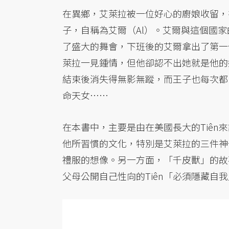
在異鄉，艾萊拉被一位好心的廚娘收留，
子，自稱為艾爾（Al）。艾爾與這個國
了盛大的舞會，下班後的艾爾拿出了第一
萊拉一見鍾情，但他卻認不出她就是他的
結束後消失得無影無蹤，而王子也每次都
命天女……
在本書中，主要是由在美國長大的Tiê
他所習慣的文化，特別是艾萊拉的三件神
禮服的想像。另一方面，「千皮獸」的故
父母公開自己性向的Tiên「必須隱藏自