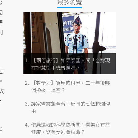
最多瀏覽
少
回
藉
別
【兩倍旅行】如果泰國人問「台灣現
在智慧型手機普遍嗎？」
志
。
【數學力】買屋或租屋，二十年後哪
個換來一場空？
故
及
護家盟震驚全台：反同的七個超爛理
由
借屍還魂的科學偽新聞：看美女有益
話
健康，娶美女卻會短命？