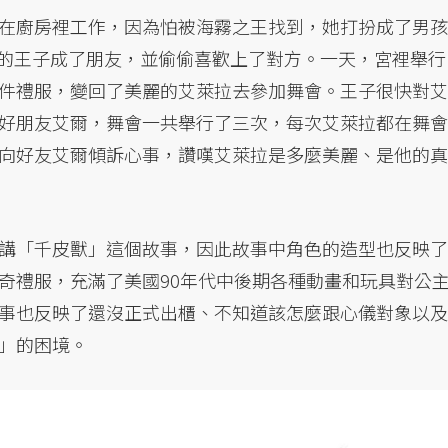
在廚房裡工作，因為怕被海霧之王找到，她打扮成了男孩
家的王子成了朋友，並偷偷喜歡上了對方。一天，宮裡舉行
件禮服，變回了美麗的艾萊拉去參加舞會。王子很快對艾
好朋友艾爾，舞會一共舉行了三次，每次艾萊拉都在舞會
向好友艾爾傾訴心事，讚嘆艾萊拉是多麼美麗、是他的真
n來講「千皮獸」這個故事，因此故事中角色的造型也反映了
奇禮服，充滿了美國90年代中後期各種動畫和玩具對公
事也反映了還沒正式出櫃、不知道該怎麼跟心儀對象以及
我」的困境。