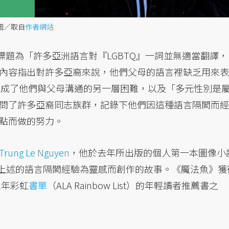
圖／取自
作者網站
標題為「許多亞洲語言對『LGBTQ』一詞並無適當翻譯，
內容指出對許多亞裔來說，他們父母的語言裡缺乏用來表
這造成了他們與父母溝通的另一層困難，以及「多元性別是
問了許多亞裔同志族群，記錄下他們因這種語言隔閡而經
點而做的努力。
Trung Le Nguyen
，他於去年所出版的個人第一本圖像小
上述的語言隔閡經驗為靈感而創作的故事。《魔法魚》獲
1年彩虹
書單
（ALA Rainbow List）的年輕讀者推薦書之