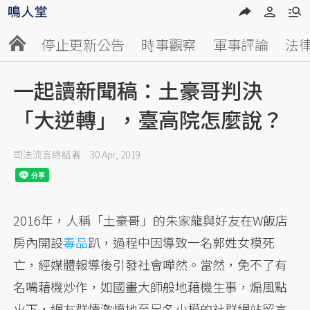
停止更新公告
時事觀察
軍事評論
法
一起讀新聞稿：土豪哥判決
「大逆轉」，臺高院怎麼說？
司法流言終結者
30 Apr, 2019
2016年，人稱「土豪哥」的朱家龍與好友在W飯店
房內開設
毒品
趴，過程中因導致一名郭姓女模死
亡，經媒體報導後引發社會嘩然。當然，免不了有
名嘴藉機炒作，如國畫大師般地藉機生事，煽風點
火下，網友群情激憤地至另名小模的社群網站留言