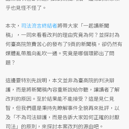
乎也見怪不怪了。
本次，
司法流言終結者
將帶大家「一起讀新聞
稿」，一同來看看改判的理由究竟為何？並探討為
何臺高院煞費苦心的發布了9頁的新聞稿，卻仍然有
媒體亂帶風向亂吹一通。究竟是哪個環節出了問
題？
這邊要特別先說明，本文並非為臺高院的判決辯
護，而是將新聞稿內容重新說給你聽，讓讀者了解
改判的原因。至於結果能不能接受？這是見仁見
智，但我們還是秉持先瞭解事件全貌再來批評，以
及「不為司法辯護，而是告訴大家如何正確的討厭
司法」的原則，來探討本案改判的源由吧。