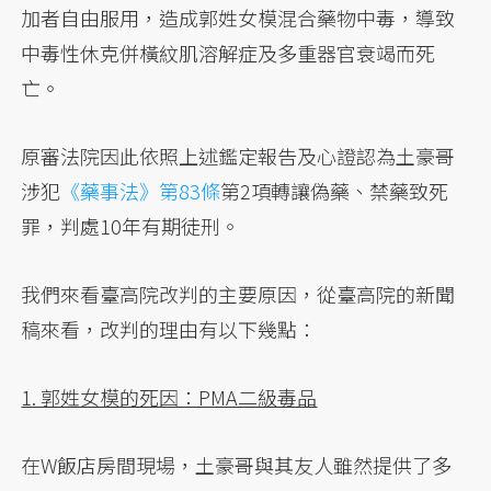
加者自由服用，造成郭姓女模混合藥物中毒，導致
中毒性休克併橫紋肌溶解症及多重器官衰竭而死
亡。
原審法院因此依照上述鑑定報告及心證認為土豪哥
涉犯
《藥事法》第83條
第2項轉讓偽藥、禁藥致死
罪，判處10年有期徒刑。
我們來看臺高院改判的主要原因，從臺高院的新聞
稿來看，改判的理由有以下幾點：
1. 郭姓女模的死因：PMA二級毒品
在W飯店房間現場，土豪哥與其友人雖然提供了多