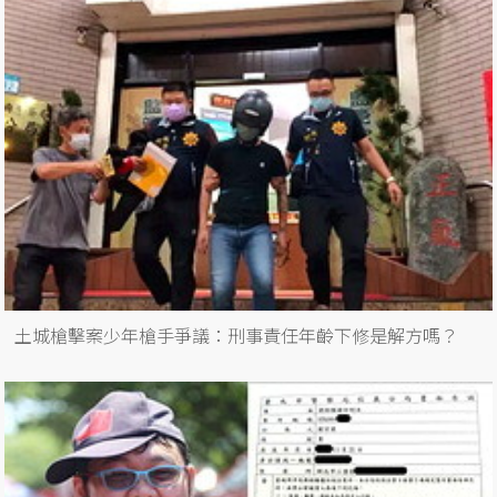
土城槍擊案少年槍手爭議：刑事責任年齡下修是解方嗎？