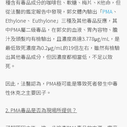
種含有毒品成分的咖啡包、軟糖、梅片、K他命，但
從法醫的鑑定報告中發現，郭女體內驗出「
PMA
、
Ethylone、 Euthylone」三種及其他毒品反應，其
中PMA屬二級毒品，在郭女的血液、胃內容物、膽
汁及頭髮均有檢驗出，且濃度高達3.778μg/mL，是
最低致死濃度為0.2μg/mL的19倍左右，雖然有檢驗
出其他毒品成分，但因濃度都相當低，不足以致
死。
因此，法醫認為，PMA極可能是導致死者發生中毒
性休克之主要因子。
2. PMA毒品是否為現場所提供？