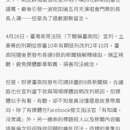
謾罵，最後引發一波宛如搶五月天演唱會門票的長
長人潮——但是為了道歉跟刪留言。
4月26日，臺灣高等法院（下簡稱臺高院）宣判，土
豪哥的刑期從原審10年有期徒刑改判2年10月，臺
高院隨後更發布長達9頁的新聞稿解釋緣由、端正視
聽，避免媒體斷章取義、損害司法威信。
但是，即便臺高院發布可謂詳盡的9頁新聞稿，合議
庭也在宣判當下就與現場媒體說明改判原因，但媒
體似乎有看、有聽，卻不知是真沒懂還是故意帶風
向，除了有媒體在Facebook發文指法官「有知識，
沒常識」外，另一連串的標題殺人以及新聞內容雖
語無倫次但卻殊途同歸的痛批司法，這樣的景象似