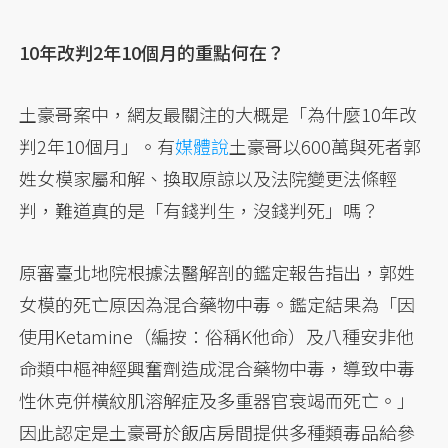
10年改判2年10個月的重點何在？
土豪哥案中，網友最關注的大概是「為什麼10年改
判2年10個月」。有
媒體說
土豪哥以600萬與死者郭
姓女模家屬和解、換取原諒以及法院變更法條輕
判，難道真的是「有錢判生，沒錢判死」嗎？
原審臺北地院根據法醫解剖的鑑定報告指出，郭姓
女模的死亡原因為混合藥物中毒。鑑定結果為「因
使用Ketamine（編按：俗稱K他命）及八種安非他
命類中樞神經興奮劑造成混合藥物中毒，導致中毒
性休克併橫紋肌溶解症及多重器官衰竭而死亡。」
因此認定是土豪哥於飯店房間提供多種類毒品給參