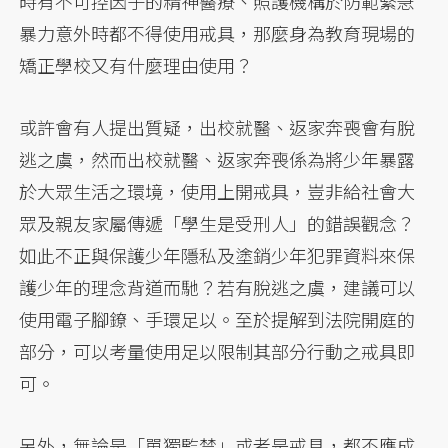
時有不可控因子的精神醫療、照護機構於防範緊急
暴力意外時都不得使用戒具，那麼身為教育現場的
矯正學校又有什麼理由使用？
或許會有人提出質疑，出校就醫、返家奔喪會有脫
逃之虞，然而出校就醫、返家奔喪係為將少年暴露
於大眾生活之環境，使用上開戒具，豈非給社會大
眾及親友家屬傳遞「學生是受刑人」的錯誤觀念？
如此不正與保護少年隱私及塗銷少年犯罪資料來保
護少年的理念背道而馳？若有脫逃之虞，建議可以
使用電子腳鐐、手環足以。至於提解到法院開庭的
部分，可以考量使用足以限制其部分行動之戒具即
可。
另外，無論是「單獨監禁」或者是戒具，都不應成