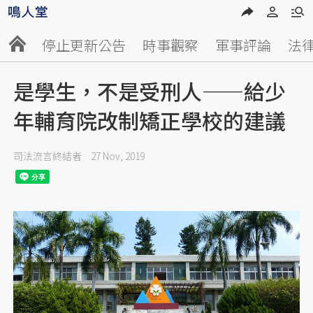
停止更新公告
時事觀察
軍事評論
法
是學生，不是受刑人——給少
年輔育院改制矯正學校的建議
司法流言終結者
27 Nov, 2019