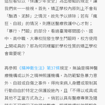
這些看似以「保護少年安全」為出發點的規定，讓
我們來一一檢視。首先，矯正學校內原則上不會有
「酗酒、泥醉」之情況，故先予以排除；若有「瘋
狂、自殺」的情況，則應送醫療救護中心才對；
「暴行、鬥毆」的部分，看過臺灣哪間國小、國
中、高中職、大專校院發生學生鬥毆時，校方使用
上開戒具的？那為何同樣屬於學校性質的矯正學校
會需要呢？
再參照
《精神衛生法》第37條
規定，無論是精神醫
療機構或以外之精神照護機構，為防範緊急暴力意
外、自殺或自傷之事件，得拘束病人身體或限制其
行動自由於特定之保護設施內，且「不得以戒具或
其他不正當方式為之」。倘若以具有醫療專業及隨