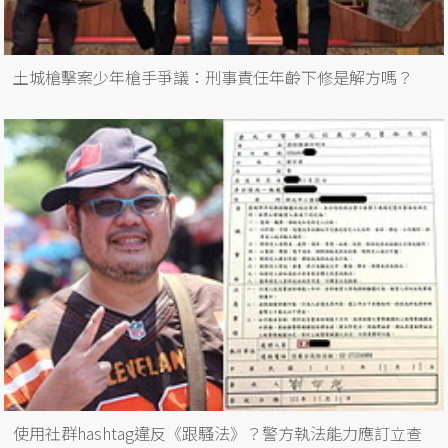
土城槍擊案少年槍手爭議：刑事責任年齡下修是解方嗎？
使用社群hashtag違反《跟騷法》？警方執法能力應訂立查