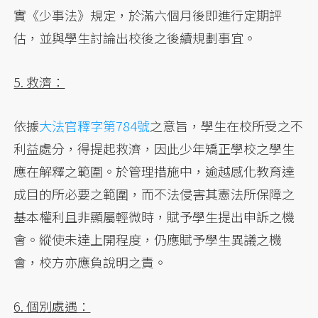
實《少事法》規定，於滿六個月後即進行定期評
估，並與學生討論出校後之後續規劃事宜。
5. 救濟：
依據
大法官釋字第784號
之意旨，學生在校所受之不
利益處分，得提起救濟，因此少年矯正學校之學生
應在解釋之範圍。於管理措施中，逾越感化教育達
成目的所必要之範圍，而不法侵害其憲法所保障之
基本權利且非顯屬輕微時，賦予學生提出申訴之機
會。縱使未達上開程度，仍應賦予學生異議之機
會，校方亦應負說明之責。
6. 個別處遇：