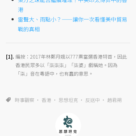
港
雷聲大、雨點小？——讓你一次看懂美中貿易
戰的真相
編按：2017年林鄭月娥以777票當選香港特首，因此
香港民眾多以「柒柒柒」「柒婆」戲稱她。因為
「柒」音在粵語中，也有蠢的意思。
時事觀察
香港
思想坦克
反送中
趙君朔