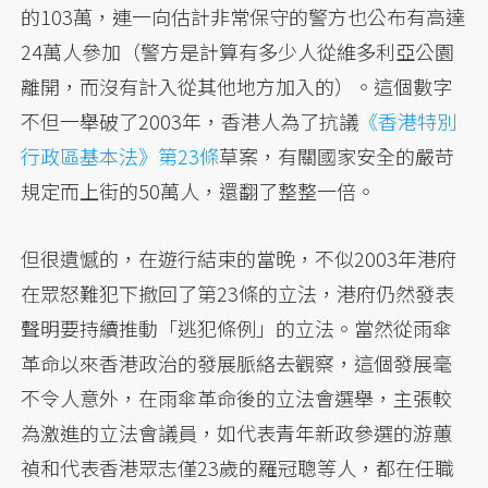
的103萬，連一向估計非常保守的警方也公布有高達
24萬人參加（警方是計算有多少人從維多利亞公園
離開，而沒有計入從其他地方加入的）。這個數字
不但一舉破了2003年，香港人為了抗議
《香港特別
行政區基本法》第23條
草案，有關國家安全的嚴苛
規定而上街的50萬人，還翻了整整一倍。
但很遺憾的，在遊行結束的當晚，不似2003年港府
在眾怒難犯下撤回了第23條的立法，港府仍然發表
聲明要持續推動「逃犯條例」的立法。當然從雨傘
革命以來香港政治的發展脈絡去觀察，這個發展毫
不令人意外，在雨傘革命後的立法會選舉，主張較
為激進的立法會議員，如代表青年新政參選的游蕙
禎和代表香港眾志僅23歲的羅冠聰等人，都在任職