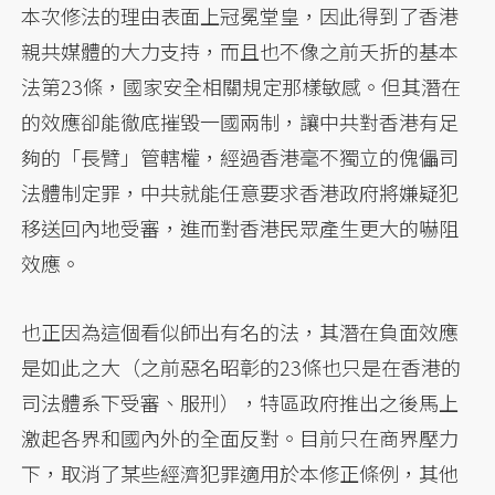
本次修法的理由表面上冠冕堂皇，因此得到了香港
親共媒體的大力支持，而且也不像之前夭折的基本
法第23條，國家安全相關規定那樣敏感。但其潛在
的效應卻能徹底摧毀一國兩制，讓中共對香港有足
夠的「長臂」管轄權，經過香港毫不獨立的傀儡司
法體制定罪，中共就能任意要求香港政府將嫌疑犯
移送回內地受審，進而對香港民眾產生更大的嚇阻
效應。
也正因為這個看似師出有名的法，其潛在負面效應
是如此之大（之前惡名昭彰的23條也只是在香港的
司法體系下受審、服刑），特區政府推出之後馬上
激起各界和國內外的全面反對。目前只在商界壓力
下，取消了某些經濟犯罪適用於本修正條例，其他