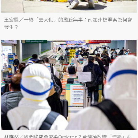
王宏恩／一樁「去人化」的濫殺無辜：南加州槍擊案為何會
發生？
林應然／我們終究會感染Omicron？台灣須改變「清零」心