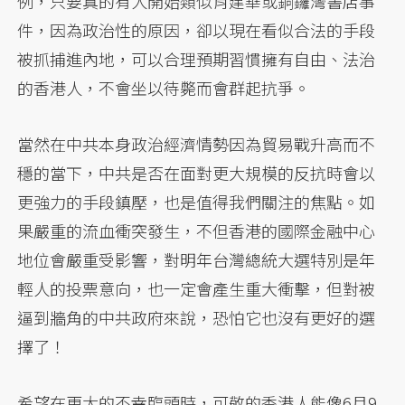
例，只要真的有人開始類似肖建華或銅鑼灣書店事
件，因為政治性的原因，卻以現在看似合法的手段
被抓捕進內地，可以合理預期習慣擁有自由、法治
的香港人，不會坐以待斃而會群起抗爭。
當然在中共本身政治經濟情勢因為貿易戰升高而不
穩的當下，中共是否在面對更大規模的反抗時會以
更強力的手段鎮壓，也是值得我們關注的焦點。如
果嚴重的流血衝突發生，不但香港的國際金融中心
地位會嚴重受影響，對明年台灣總統大選特別是年
輕人的投票意向，也一定會產生重大衝擊，但對被
逼到牆角的中共政府來說，恐怕它也沒有更好的選
擇了！
希望在更大的不幸臨頭時，可敬的香港人能像6月9