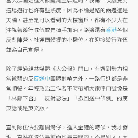
當人群開始進入銅鑼灣主幹道時，我第一次感受到
這場遊行也許有些熱度，因為不論是路的兩邊還是
天橋，甚至是可以看到的大樓窗戶，都有不少人在
注視著遊行隊伍或是揮手加油。路邊還有
香港
各個
反對陣營、社運團體擺的小攤位，在迎接遊行隊伍
並為自己宣傳。
除了經過親共媒體《大公報》門口，有遇到勢力相
當微弱的反
反送中
團體對嗆之外，一路行進都是非
常順暢。年輕政治工作者不時帶領大家呼口號像是
「林鄭下台」「反對惡法」「撤回送中條例」的廣
東話或是英文版。
直到隊伍快要離開灣仔，進入金鐘的時候，我才發
現一直站在隊伍最前面也最中間的，不是別人，而