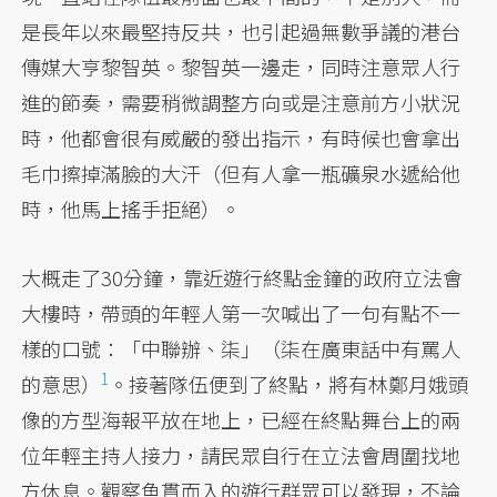
是長年以來最堅持反共，也引起過無數爭議的港台
傳媒大亨黎智英。黎智英一邊走，同時注意眾人行
進的節奏，需要稍微調整方向或是注意前方小狀況
時，他都會很有威嚴的發出指示，有時候也會拿出
毛巾擦掉滿臉的大汗（但有人拿一瓶礦泉水遞給他
時，他馬上搖手拒絕）。
大概走了30分鐘，靠近遊行終點金鐘的政府立法會
大樓時，帶頭的年輕人第一次喊出了一句有點不一
樣的口號：
「中聯辦、柒」（柒在廣東話中有罵人
1
的意思）
。接著隊伍便到了終點，將有林鄭月娥頭
像的方型海報平放在地上，已經在終點舞台上的兩
位年輕主持人接力，請民眾自行在立法會周圍找地
方休息。觀察魚貫而入的遊行群眾可以發現，不論