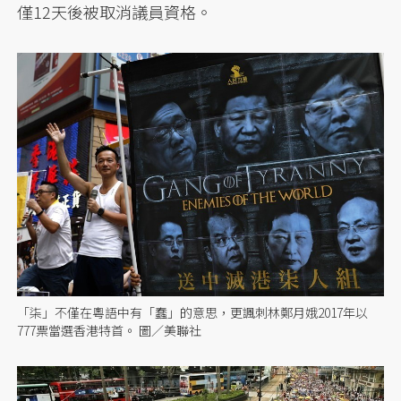
僅12天後被取消議員資格。
「柒」不僅在粵語中有「蠢」的意思，更諷刺林鄭月娥2017年以
777票當選香港特首。 圖／美聯社