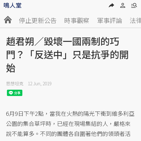
停止更新公告
時事觀察
軍事評論
法
趙君朔／毀壞一國兩制的巧
門？「反送中」只是抗爭的開
始
思想坦克
12 Jun, 2019
6月9日下午2點，當我在火熱的陽光下衝到維多利亞
公園的集合草坪時，已經在現場集結的人，嚴格來
說不能算多。不同的團體各自圍著他們的領頭者活