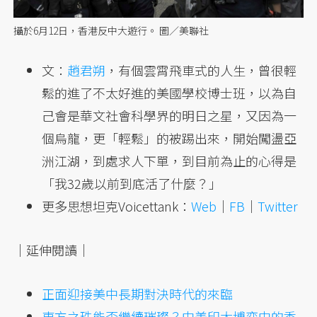
攝於6月12日，香港反中大遊行。 圖／美聯社
文：
趙君朔
，有個雲霄飛車式的人生，曾很輕
鬆的進了不太好進的美國學校博士班，以為自
己會是華文社會科學界的明日之星，又因為一
個烏龍，更「輕鬆」的被踢出來，開始闖盪亞
洲江湖，到處求人下單，到目前為止的心得是
「我32歲以前到底活了什麼？」
更多思想坦克Voicettank：
Web
｜
FB
｜
Twitter
｜延伸閱讀｜
正面迎接美中長期對決時代的來臨
東方之珠能否繼續璀璨？中美印太博弈中的香