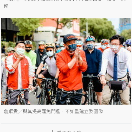
態
詹順貴／與其提高罷免門檻，不如重建立委圖像