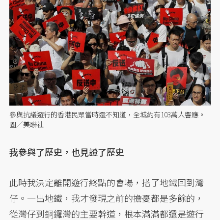
參與抗議遊行的香港民眾當時還不知道，全城約有103萬人響應。
圖／美聯社
我參與了歷史，也見證了歷史
此時我決定離開遊行終點的會場，搭了地鐵回到灣
仔。一出地鐵，我才發現之前的擔憂都是多餘的，
從灣仔到銅鑼灣的主要幹道，根本滿滿都還是遊行