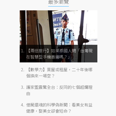
最多瀏覽
【兩倍旅行】如果泰國人問「台灣現
在智慧型手機普遍嗎？」
【數學力】買屋或租屋，二十年後哪
個換來一場空？
護家盟震驚全台：反同的七個超爛理
由
借屍還魂的科學偽新聞：看美女有益
健康，娶美女卻會短命？