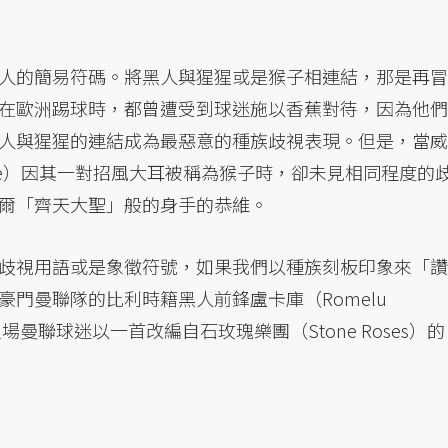
人的簡易符碼。將黑人與猩猩或是猴子相連結，那是再冒
在歐洲踢球時，都曾遭受到球迷施以香蕉對待，因為他們
人與猩猩的連結成為最惡意的種族歧視表現。但是，當威
Bale）因其一對招風大耳被稱為猴子時，卻未見相同程度的
爾「齊天大聖」般的身手的恭維。
歧視用語或是象徵符號，如果我們以種族刻板印象來「讚
門曼聯隊的比利時籍黑人前鋒盧卡庫（Romelu
場曼聯球迷以一首改編自石玫瑰樂團（Stone Roses）的