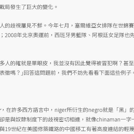
戰局發生了巨大的變化。
人的歧視屢見不鮮。今年七月，塞爾維亞女排隊在世錦賽
；2008年北京奧運前，西班牙男籃隊、阿根廷女足隊也
多人的確就是單眼皮，我並沒有因此覺得被冒犯啊？甚至
表徵嗎？｣回答這問題前，我們不妨先看看下面這些例子
r
，在許多西方語言中，niger所衍生的negro就是「黑」
是與奴隸制度下的歧視密切相連，就像chinaman一字
與19世紀在美國修築鐵路的中國移工有著高度連結的輕