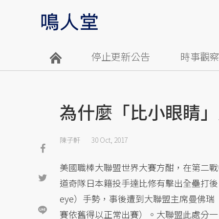
停止更新公告
時事觀
為什麼「比小眼睛」
陳子軒
30 Oct, 2017
美國職棒大聯盟世界大賽方酣，在第二戰中，太
道奇隊日本籍投手達比修有擊出全壘打後
eye）手勢，事後遭到大聯盟主席曼佛瑞（Ro
賽依舊得以正常出賽）。大聯盟此處分一