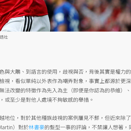
透社
色與大鵰、到語言的使用，歧視與否，背後其實是權力的
檢視，看似單純以外表作為嘲弄對象，事實上都源於更深
無法改變的特徵作為先入為主（即便是你認為的恭維）、
，或至少是對他人處境不夠敏感的舉措。
越地位，對於其他種族歧視的案例屢見不鮮，但近來除了
artin）對於
林書豪
的髮型一事的評論，不禁讓人想著，