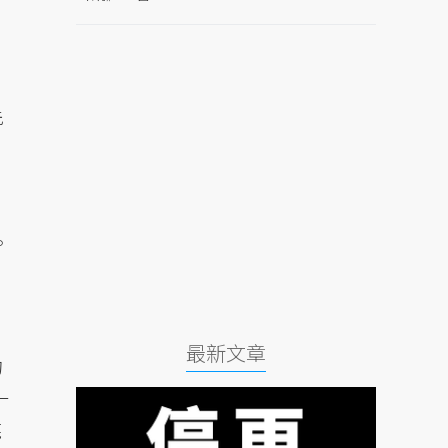
先
。
最新文章
的
一
蔑