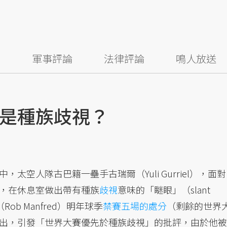
察
軍事評論
法律評論
鳴人放送
是種族歧視？
空人隊古巴籍一壘手古瑞爾（Yuli Gurriel），面對
，在休息室做出帶有種族
歧視
意味的「瞇眼」（slant
b Manfred）明年球季
禁賽五場的處分
（剩餘的世界
出，引發「世界大賽優先於種族歧視」的批評，由於他被