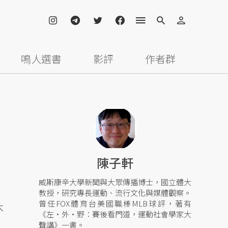
鳴人選書
影評
作者群
陳子軒
威斯康辛大學新聞與大眾傳播博士，國立體大
教授，研究專長運動、流行文化與媒體觀察。
曾任FOX體育台美國職棒MLB球評，著有
大
《左‧外‧野︰賽後看門道，運動社會學家大
聲講》一書。