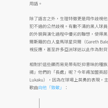
用語。
除了語言之外，生理特徵更是用作歧視他
犯不過的公然歧視。有數不清的黑人球員
的外貌與演化過程中優劣的聯想，使得黑
爾斯籍的白人皇馬球星貝爾（Gareth 
視反應，甚至許多亞洲球迷以此作為對貝
相對於這些顯而易見帶有貶抑意味的種族
揚」他們的「長處」呢？今年甫加盟英超豪
Lukaku），因為在球場上英勇的表現，主
歌曲
向他「致敬」
：