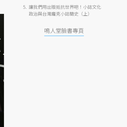
。
讓我們用出版抵抗世界吧！小誌文化
政治與台灣龐克小誌簡史（上）
鳴人堂臉書專頁