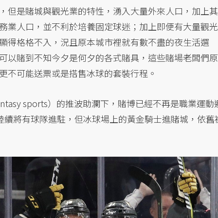
，但是賭城與觀光業的特性，湧入大量外來人口，加上其
務業人口，並不利於培養固定球迷；加上即便有大量觀光
顯得格格不入，況且原本城市裡就有數不盡的夜生活選
可以賭到不知今夕是何夕的各式賭具，這些賭場老闆們原
更不可能送票或是搭售冰球的套裝行程。
antasy sports）的推波助瀾下，賭博已經不再是職業運動
也陸續將有球隊進駐，但冰球場上的黃金騎士進賭城，依舊