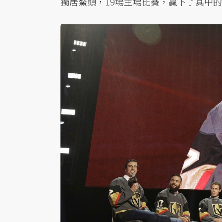
獨居鰲頭，19場主場比賽，贏下了其中