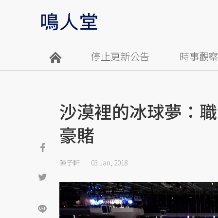
停止更新公告
時事觀
沙漠裡的冰球夢：職
豪賭
陳子軒
03 Jan, 2018