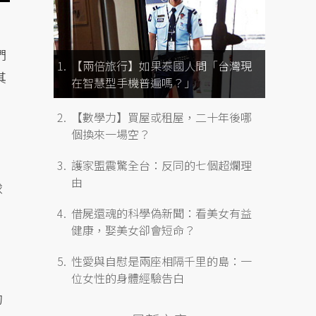
們
【兩倍旅行】如果泰國人問「台灣現
其
在智慧型手機普遍嗎？」
【數學力】買屋或租屋，二十年後哪
個換來一場空？
護家盟震驚全台：反同的七個超爛理
由
球
借屍還魂的科學偽新聞：看美女有益
健康，娶美女卻會短命？
性愛與自慰是兩座相隔千里的島：一
位女性的身體經驗告白
的