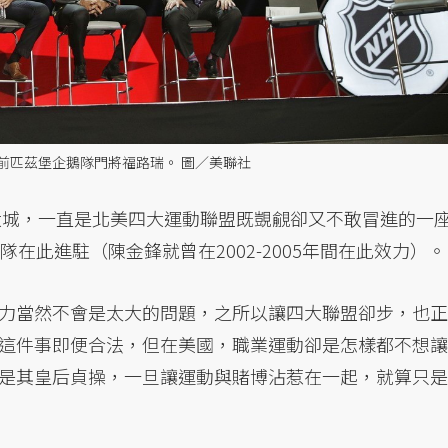
前匹茲堡企鵝隊門將福路瑞。 圖／美聯社
8大城，一直是北美四大運動聯盟既覬覦卻又不敢冒進的一
在此進駐（陳金鋒就曾在2002-2005年間在此效力）。
力當然不會是太大的問題，之所以讓四大聯盟卻步，也正
這件事即便合法，但在美國，職業運動卻是怎樣都不想讓
是其皇后貞操，一旦讓運動與賭博沾惹在一起，就算只是