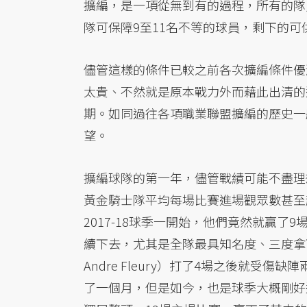
擴編，是一項從無到有的過程，所有的隊
隊可保障9至11名不等的球員，剩下的可
儘管這樣的條件已較之前各次擴編條件優
太貴、不然就是原本戰力外而藉此出清的
期。如同過往各項職業聯盟擴編的歷史一
望。
擴編球隊的第一年，儘管戰績可能不盡理
黃金騎士隊平均每場比賽進場觀眾數甚至超
2017-18球季一開始，他們竟然就贏
續下去，尤其是全隊最具知名度、三度拿下
Andre Fleury）打了4場之後就受傷缺
了一個月，但是如今，也是球季大概剛好