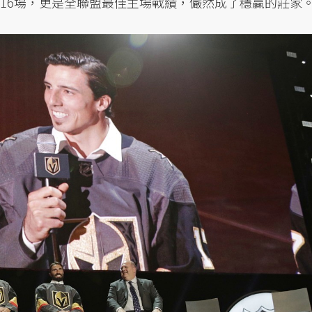
的16場，更是全聯盟最佳主場戰績，儼然成了穩贏的莊家