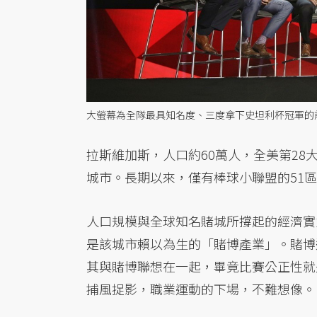
大螢幕為全隊最具知名度、三度拿下史坦利杯冠軍的
拉斯維加斯，人口約60萬人，全美第2
城市。長期以來，僅有棒球小聯盟的51區隊
人口規模與全球知名賭城所撐起的經濟實
是該城市賴以為生的「賭博產業」。賭博
其與賭博聯想在一起，畢竟比賽公正性就
捕風捉影，職業運動的下場，不難想像。