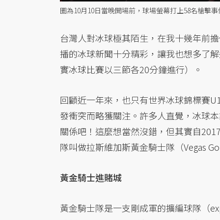
圖為10月10日當晚開場前，球場螢幕打上58名槍擊
台灣人對冰球極其陌生，在我十幾年前擔
播的冰球新聞十分精彩，讓我也想多了解
實冰球比賽以三節各20分鐘進行）。
回顧近一年來，也只有世界冰球錦標賽U
發衝突而略獲關注。許多人直覺，冰球本
關係吧！這麼想當然沒錯，但其實自20
隊叫做拉斯維加斯黃金騎士隊（Vegas Go
黃金騎士進賭城
黃金騎士隊是一支剛成軍的擴編球隊（expa