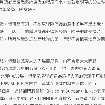
員須必須經過擴編選秀的程序而來，也就是現存的30支
供黃金騎士隊挑選。
渥，但可想而知，不被原球隊保護的選手多半不是太老、
選手，因此，擴編球隊都必須經歷過一陣子的成長痛苦
般，所有球迷對這些新球隊的第一年都不會抱著太高的期
想，但新鮮感帶來的入場觀眾數一向不會是太大問題——
過球場容量的17500名。此外，場上表現更令人驚嘆，
了9場比賽中的8場，但是眾多球評認為這樣火熱的勢頭不可能
史坦利杯冠軍的前匹茲堡企鵝隊門將福路瑞（Marc-
陣兩個月，連替補門將蘇班（Malcolm Subban）後來也受
進行到一半的時候，打開NHL西區排名，赫見黃金騎士隊