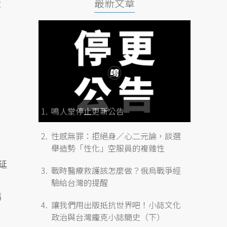
最新文章
球
鳴人堂停止更新公告
性感無罪：拒絕身／心二元論，談選
舉造勢「性化」空服員的複雜性
延
戰時醫療救護該怎麼做？俄烏戰爭經
驗給台灣的提醒
傷
讓我們用出版抵抗世界吧！小誌文化
政治與台灣龐克小誌簡史（下）