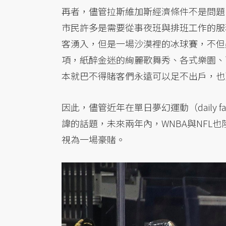
再者，儘管拉斯維加斯經濟條件不是問題
市民許多是需要從事夜班與排班工作的服
客湧入，但是一場沙漠裡的冰球賽，不但
項，紙醉金迷的絢麗歌舞秀、各式樂園、
本就巴不得賭客們永遠可以足不出戶，也
因此，儘管近年在單日夢幻運動（daily f
諱的話題，未來兩年內，WNBA與NFL
視為一場豪賭。