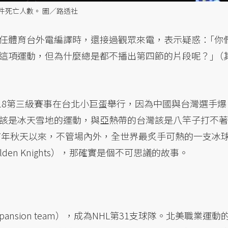
事件死亡人數。 圖／路透社
任體育台外電編譯時，還接過觀眾來電，表示疑惑：｢你
這項運動，但為什麼總是都不播出第四節的片段呢？｣（
18第三級賽事在台北小巨蛋舉行，因為中國與台灣選手爆
該是冰天雪地的運動，與亞熱帶的台灣該是八竿子打不著
17年秋天以來，不管場內外，全世界最炙手可熱的一支冰
lden Knights），那確實是個不可思議的故事。
nsion team），成為NHL第31支球隊。北美職業運動