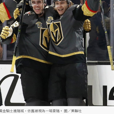
黃金騎士進賭城，依舊被視為一場豪賭。 圖／美聯社