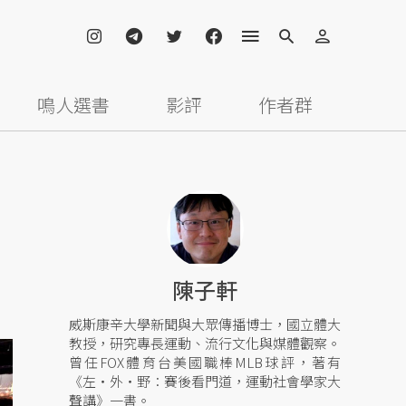
鳴人選書
影評
作者群
陳子軒
威斯康辛大學新聞與大眾傳播博士，國立體大
教授，研究專長運動、流行文化與媒體觀察。
曾任FOX體育台美國職棒MLB球評，著有
《左‧外‧野︰賽後看門道，運動社會學家大
聲講》一書。