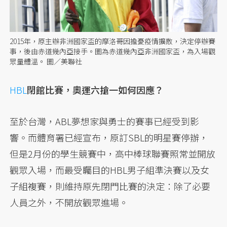
2015年，原主辦非洲國家盃的摩洛哥因擔憂疫情擴散，決定停辦賽
事，後由赤道幾內亞接手。圖為赤道幾內亞非洲國家盃，為入場觀
眾量體溫。 圖／美聯社
HBL
閉館比賽，奧運六搶一如何因應？
至於台灣，ABL夢想家與勇士的賽事已經受到影
響。而體育署已經宣布，原訂SBL的明星賽停辦，
但是2月份的學生競賽中，高中棒球聯賽照常並開放
觀眾入場，而最受矚目的HBL男子組準決賽以及女
子組複賽，則維持原先閉門比賽的決定：除了必要
人員之外，不開放觀眾進場。