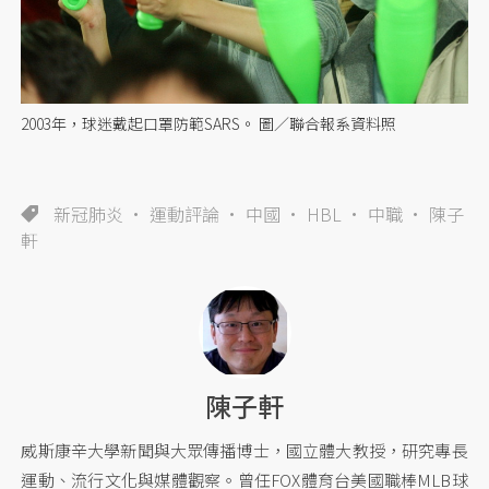
2003年，球迷戴起口罩防範SARS。 圖／聯合報系資料照
新冠肺炎
運動評論
中國
HBL
中職
陳子
軒
陳子軒
威斯康辛大學新聞與大眾傳播博士，國立體大教授，研究專長
運動、流行文化與媒體觀察。曾任FOX體育台美國職棒MLB球