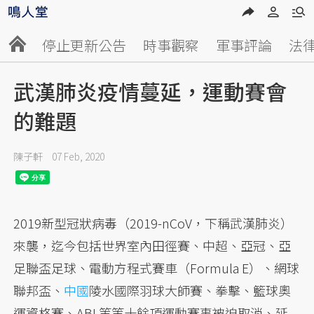
停止更新公告
時事觀察
軍事評論
法
武漢肺炎疫情蔓延，運動賽會
的難題
陳子軒
07 Feb, 2020
2019新型冠狀病毒（2019-nCoV，下稱武漢肺炎）
來襲，迄今包括世界室內田徑賽、中超、亞冠、亞
足聯盃足球、電動方程式賽車（Formula E）、網球
聯邦盃、
中國
陵水國際羽球大師賽、拳擊、籃球奧
運資格賽、ABL等等十餘項運動賽事被迫取消、延