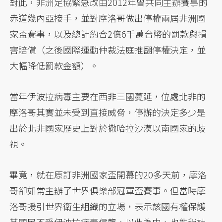
對此，非洲足協緊急改由2012年曾共同主辦賽事的
赤道幾內亞接手，並對摩洛哥做出停權兩屆非洲國
家盃賽事，以及總計約合2億6千萬台幣的罰款與損
害賠償（之後國際運動仲裁法庭推翻停權決定，並
大幅降低罰款金額）。
當年伊波拉病毒主要在西非三國蔓延，位處北非的
摩洛哥其實並未受到直接威脅，停辦的決定多少是
出於北非國家歷史上對於撒哈拉沙漠以南國家的歧
視。
畢竟，就在原訂非洲國家盃開幕的20多天前，摩洛
哥卻如常主辦了世界俱樂部冠軍盃賽事。但當時摩
洛哥援引世界衛生組織的立場，表示該國有權保護
其國民不受伊波拉病毒侵襲，以此為由，也能稍杜