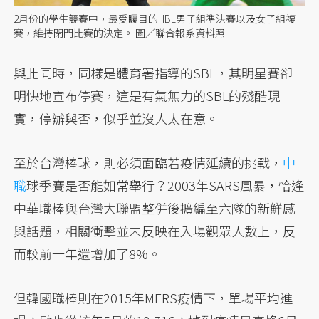
2月份的學生競賽中，最受矚目的HBL男子組準決賽以及女子組複
賽，維持閉門比賽的決定。 圖／聯合報系資料照
與此同時，同樣是體育署指導的SBL，其明星賽卻
明快地宣布停賽，這是有氣無力的SBL的殘酷現
實，停辦與否，似乎並沒人太在意。
至於台灣棒球，則必須面臨若疫情延續的挑戰，
中
職
球季賽是否能如常舉行？2003年SARS風暴，恰逢
中華職棒與台灣大聯盟整併後擴編至六隊的新鮮感
與話題，相關衝擊並未反映在入場觀眾人數上，反
而較前一年還增加了8%。
但韓國職棒則在2015年MERS疫情下，單場平均進