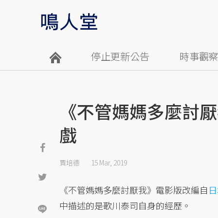
停止更新公告
時事觀
《不管媽媽多麼討厭
戲
賈培德
15 Mar, 2019
《不管媽媽多麼討厭我》電影版改編自
日
中描述的是歌川泰司自身的經歷。