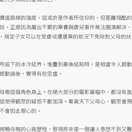
價值路線的強度，這或許是作者所信仰的，但距離殘酷的
說，正是因為層出不窮的棄養與虐兒事件無法圓滿解決，
之1，規定子女可以在受虐或遭遺棄的狀況下免除對父母的扶
所設下的冰冷結界，堆疊到最後結局時，是相當令人感動
感動過後，覺得有些空虛。
母親這個角色身上。在絕大部分的電影篇幅中，都沒有直
這使得觀眾的疑惑不斷加深。畢竟天下父母心，觀眾會預
不會如此狠心的。
揭曉母親的心路歷程，發現原來是一個讓人意想不到又難