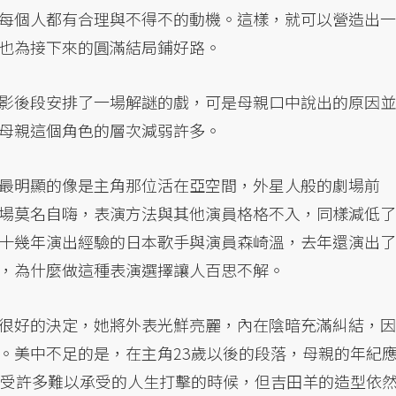
每個人都有合理與不得不的動機。這樣，就可以營造出一
也為接下來的圓滿結局鋪好路。
影後段安排了一場解謎的戲，可是母親口中說出的原因並
母親這個角色的層次減弱許多。
最明顯的像是主角那位活在亞空間，外星人般的劇場前
場莫名自嗨，表演方法與其他演員格格不入，同樣減低了
十幾年演出經驗的日本歌手與演員森崎溫，去年還演出了
，為什麼做這種表演選擇讓人百思不解。
很好的決定，她將外表光鮮亮麗，內在陰暗充滿糾結，因
。美中不足的是，在主角23歲以後的段落，母親的年紀
遭受許多難以承受的人生打擊的時候，但吉田羊的造型依