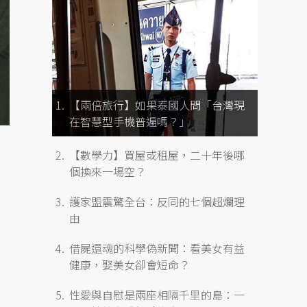
【兩倍旅行】如果泰國人問「台灣現
在智慧型手機普遍嗎？」
【數學力】買屋或租屋，二十年後哪
個換來一場空？
護家盟震驚全台：反同的七個超爛理
由
借屍還魂的科學偽新聞：看美女有益
健康，娶美女卻會短命？
性愛與自慰是兩座相隔千里的島：一