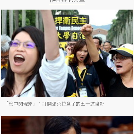
「管中閔現象」：打開潘朵拉盒子的五十道陰影