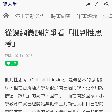
停止更新公告
時事觀察
軍事評論
法
從課綱微調抗爭看「批判性思
考」
范疇
07 Jul, 2015
批判性思考（Critical Thinking）是最基本的思考訓
練，但在台灣連大學都很少開出這門課，更不用說
依循「課綱」的高中、國中了。而在開放國家，小
學教育中就已經開始獎勵學生判斷他人和自己想問
題的方式了。台灣的教育，雖然已經有了一些形式