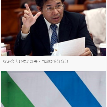
從潘文忠辭教育部長，再論廢除教育部