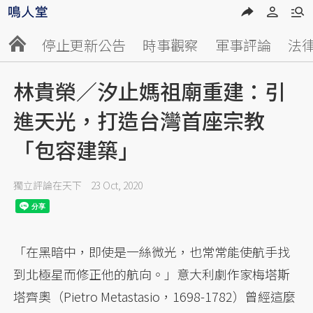
停止更新公告
時事觀察
軍事評論
法
林貴榮／汐止媽祖廟重建：引
進天光，打造台灣首座宗教
「包容建築」
獨立評論在天下
23 Oct, 2020
「在黑暗中，即使是一絲微光，也常常能使航手找
到北極星而修正他的航向。」意大利劇作家梅塔斯
塔齊奧（Pietro Metastasio，1698-1782）曾經這麼