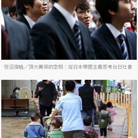
笹沼俊暁／頂大菁英的空殼：從日本學歷主義思考台日社會