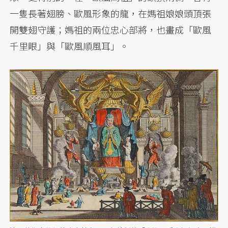
一隻長著翅膀、歐風形象的龍，在媽祖娘娘頭頂張
開雙翅守護；媽祖的兩位忠心部將，也畫成「歐風
千里眼」與「歐風順風耳」。