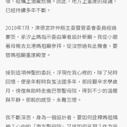
壞，結構上潛藏危機。因此，地方上重建的提議，
已經持續多年不斷。
2019年7月，濟德宮許仲辰主委暨管委會委員經過
擲筊，承汐止媽指示委由筆者設計新廟。我從小跟
著母親去北港媽祖廟參拜，從沒想過有此機會，要
替媽祖廟重建殿堂。
接到這項神聖的委託，浮現在我心裡的，除了兒時
回憶，便是年輕時負笈法國多年，那段艱辛求學歲
月，徬徨無助時走進巴黎聖母院，得到不少的溫暖
與平靜。那般的感受，永難忘懷。
我不斷深思，身為一個設計者，要如何詮釋媽祖精
神？心中的「東方聖母院」又該如何呈現？作為宗