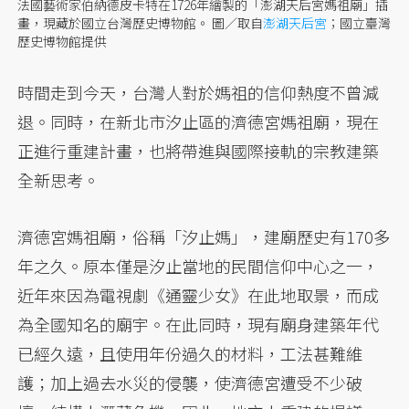
法國藝術家伯納德皮卡特在1726年繪製的「澎湖天后宮媽祖廟」插
畫，現藏於國立台灣歷史博物館。
圖／取自
澎湖天后宮
；國立臺灣
歷史博物館提供
時間走到今天，台灣人對於媽祖的信仰熱度不曾減
退。同時，在新北市汐止區的濟德宮媽祖廟，現在
正進行重建計畫，也將帶進與國際接軌的宗教建築
全新思考。
濟德宮媽祖廟，俗稱「汐止媽」，建廟歷史有170多
年之久。原本僅是汐止當地的民間信仰中心之一，
近年來因為電視劇《通靈少女》在此地取景，而成
為全國知名的廟宇。在此同時，現有廟身建築年代
已經久遠，且使用年份過久的材料，工法甚難維
護；加上過去水災的侵襲，使濟德宮遭受不少破