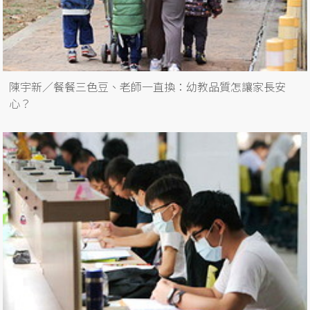
陳宇新／餐餐三色豆、老師一直換：幼教品質怎讓家長安
心？