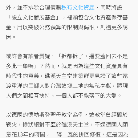
外，並不排除合理價購
私有文化資產
，同時將設
「設立文化發展基金」，裡頭包含文化資產保存基
金，用以突破公務預算的限制與侷限，創造更多誘
因。
或許會有讀者質疑，「拆都拆了，還要蓋回去不是
多此一舉嗎」？然而，就是因為這些文化資產具有
時代性的意義，礁溪天主堂建築群更見證了這些遠
渡重洋的異鄉人對台灣這塊土地的無私奉獻，體現
人們之間相互扶持、一個人都不能落下的大愛。
以德國的德勒斯登聖母教堂為例，這教堂曾經毀於
戰火，慘狀絕對不亞於礁溪天主堂，不過德國人願
意花13年的時間，一磚一瓦的拼回修復，這是因為