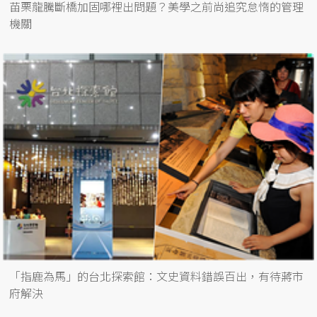
苗栗龍騰斷橋加固哪裡出問題？美學之前尚追究怠惰的管理
機關
「指鹿為馬」的台北探索館：文史資料錯誤百出，有待蔣市
府解決