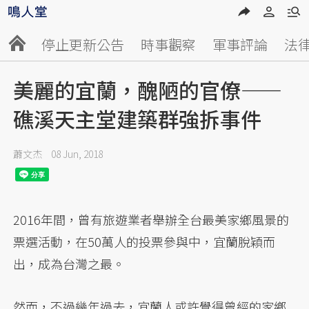
停止更新公告
時事觀察
軍事評論
法
美麗的宜蘭，醜陋的官僚——
礁溪天主堂建築群強拆事件
蕭文杰
08 Jun, 2018
2016年間，曾有旅遊業者舉辦全台最美家鄉風景的
票選活動，在50萬人的投票參與中，宜蘭脫穎而
出，成為台灣之最。
然而，不過幾年過去，宜蘭人或許覺得曾經的家鄉