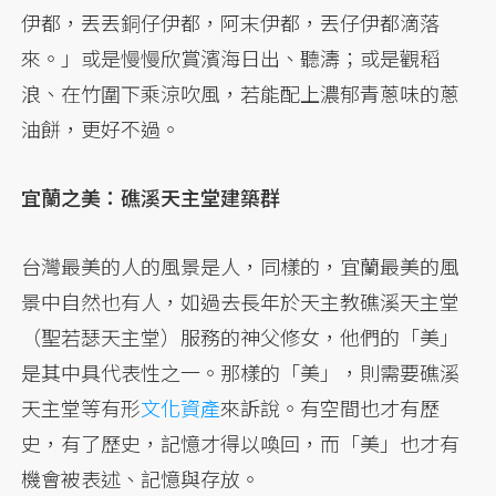
伊都，丟丟銅仔伊都，阿末伊都，丟仔伊都滴落
來。」或是慢慢欣賞濱海日出、聽濤；或是觀稻
浪、在竹圍下乘涼吹風，若能配上濃郁青蔥味的蔥
油餅，更好不過。
宜蘭之美：礁溪天主堂建築群
台灣最美的人的風景是人，同樣的，宜蘭最美的風
景中自然也有人，如過去長年於天主教礁溪天主堂
（聖若瑟天主堂）服務的神父修女，他們的「美」
是其中具代表性之一。那樣的「美」，則需要礁溪
天主堂等有形
文化資產
來訴說。有空間也才有歷
史，有了歷史，記憶才得以喚回，而「美」也才有
機會被表述、記憶與存放。