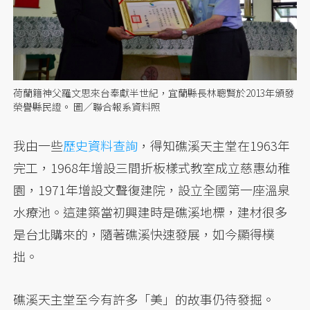
荷蘭籍神父羅文思來台奉獻半世紀，宜蘭縣長林聰賢於2013年頒發
榮譽縣民證。 圖／聯合報系資料照
我由一些
歷史資料查詢
，得知礁溪天主堂在1963年
完工，1968年增設三間折板樣式教室成立慈惠幼稚
園，1971年增設文聲復建院，設立全國第一座溫泉
水療池。這建築當初興建時是礁溪地標，建材很多
是台北購來的，隨著礁溪快速發展，如今顯得樸
拙。
礁溪天主堂至今有許多「美」的故事仍待發掘。