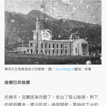
礁溪天主堂甫落成之初樣貌。
圖／
Jyun Ming Lin
翻拍、授權
故鄉已非故鄉
近幾年，宜蘭逐漸改變了，走出了雪山隧道，剩下
的是假農舍、違法民宿，過度開發，濫抽地下水的