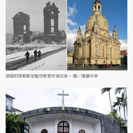
德國的德勒斯登聖母教堂修復前後。 圖／維基共享