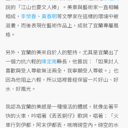
說的「江山也要文人捧」。美景與藝術家一直相輔
相成，
李榮春
、
黃春明
等文學家在這樣的環境中被
滋養，而後表現在藝術作品上，成就了宜蘭專屬風
格。
另外，宜蘭的美來自於人的堅持，尤其是宜蘭出了
一個力抗六輕的
陳定南
縣長，他曾說：「如果討人
喜歡與受人尊敬無法兩全，我寧願受人尊敬。」也
因為他阻止六輕，所以這裡曾經保留一片好山、好
水、好風光。
我認為宜蘭的美感是一種慢活的體感，就像坐著平
快的火車，吟唱著《丟丟銅仔》歌詞，唱著：「火
車行到伊都，阿末伊都丟，唉唷磅空內。磅空的水