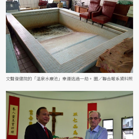
文聲復健院的「溫泉水療池」幸運逃過一劫。 圖／聯合報系資料照