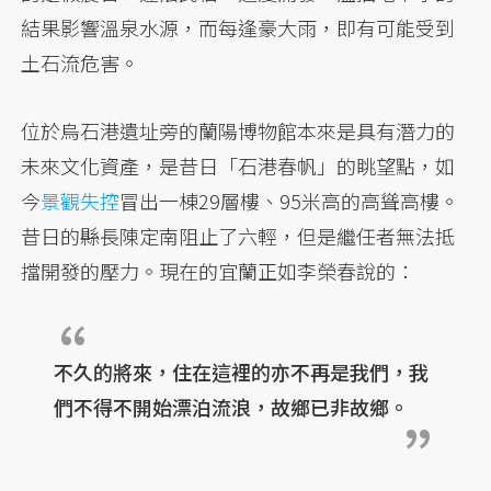
結果影響溫泉水源，而每逢豪大雨，即有可能受到
土石流危害。
位於烏石港遺址旁的蘭陽博物館本來是具有潛力的
未來文化資產，是昔日「石港春帆」的眺望點，如
今
景觀失控
冒出一棟29層樓、95米高的高聳高樓。
昔日的縣長陳定南阻止了六輕，但是繼任者無法抵
擋開發的壓力。現在的宜蘭正如李榮春說的：
不久的將來，住在這裡的亦不再是我們，我
們不得不開始漂泊流浪，故鄉已非故鄉。