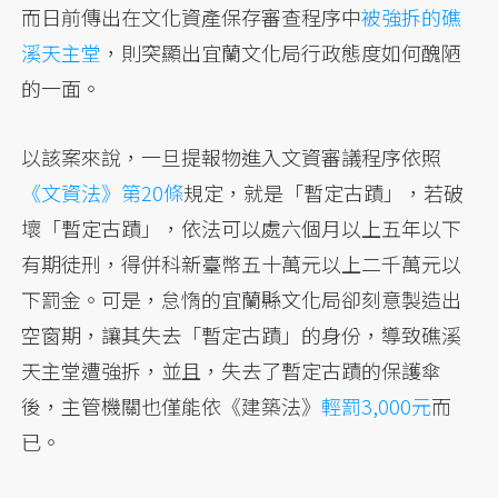
而日前傳出在文化資產保存審查程序中
被強拆的礁
溪天主堂
，則突顯出宜蘭文化局行政態度如何醜陋
的一面。
以該案來說，一旦提報物進入文資審議程序依照
《文資法》第20條
規定，就是「暫定古蹟」，若破
壞「暫定古蹟」，依法可以處六個月以上五年以下
有期徒刑，得併科新臺幣五十萬元以上二千萬元以
下罰金。可是，怠惰的宜蘭縣文化局卻刻意製造出
空窗期，讓其失去「暫定古蹟」的身份，導致礁溪
天主堂遭強拆，並且，失去了暫定古蹟的保護傘
後，主管機關也僅能依《建築法》
輕罰3,000元
而
已。