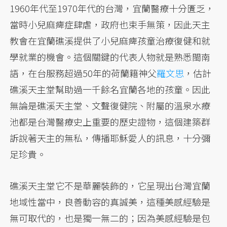
1960年代至1970年代的台灣，宜蘭醫療十分匱乏，
當時小兒麻痺症肆虐，政府也束手無策，因此天主
教會在宜蘭礁溪提供了小兒麻痺孩童治療復健和就
學就業的機會。這個關鍵的代表人物就是熟悉閩南
語，在台服務超過50年的荷蘭籍神父
羅文思
，估計
礁溪天主堂幫助過一千餘名宜蘭各地的孩童。因此
無論是礁溪天主堂、文聲復健院、附屬的溫泉水療
池都是台灣醫療史上重要的歷史證物，這個建築群
訴說著天主的無私，傳播耶穌愛人的訊息，十分彌
足珍貴。
礁溪天主堂它不是華麗裝飾的，它呈現出台灣宜蘭
地域性當中，良善動容的真誠美，這種美感經驗是
無可取代的，也是獨一無二的；因為美感經驗是包