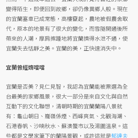
變得陌生，即便回到故鄉，卻仍像異鄉人般。現在
的宜蘭塞車已成常態，高樓竄起，農地被假農舍取
代，原本的地景有了很大的變化，而雪隧開通後所
帶來的人潮，摩肩擦踵地將宜蘭擠得水泄不通，使
宜蘭失去恬靜之美。宜蘭的美，正快速消失中。
宜蘭曾經媠噹噹
宜蘭是否美？見仁見智，我認為宜蘭能被票選為全
台最美的家鄉風景，很大一部分是來自文化與自然
互動下的文化聯想，清朝時期的宜蘭蘭陽八景就
有：龜山朝日、巃嶺係煙、西峰爽氣、北觀海潮、
石港春帆、沙喃秋水、蘇澳蜃市以及湯圍溫泉。這
些都是文學家筆下的蘭陽景觀，或許這就是
郁達夫