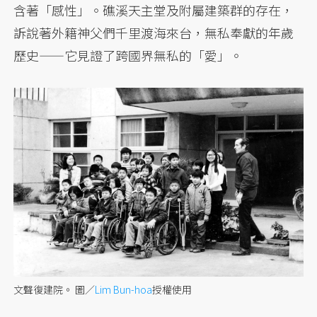
含著「感性」。礁溪天主堂及附屬建築群的存在，
訴說著外籍神父們千里渡海來台，無私奉獻的年歲
歷史——它見證了跨國界無私的「愛」。
文聲復建院。
圖／
Lim Bun-hoa
授權使用