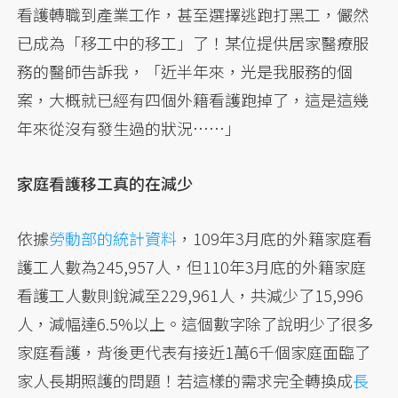
看護轉職到產業工作，甚至選擇逃跑打黑工，儼然
已成為「移工中的移工」了！某位提供居家醫療服
務的醫師告訴我，「近半年來，光是我服務的個
案，大概就已經有四個外籍看護跑掉了，這是這幾
年來從沒有發生過的狀況……」
家庭看護移工真的在減少
依據
勞動部的統計資料
，109年3月底的外籍家庭看
護工人數為245,957人，但110年3月底的外籍家庭
看護工人數則銳減至229,961人，共減少了15,996
人，減幅達6.5%以上。這個數字除了說明少了很多
家庭看護，背後更代表有接近1萬6千個家庭面臨了
家人長期照護的問題！若這樣的需求完全轉換成
長