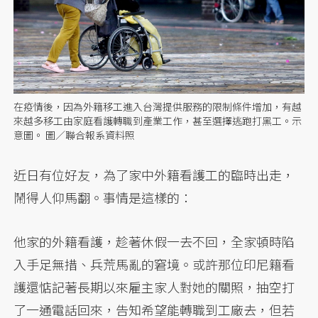
在疫情後，因為外籍移工進入台灣提供服務的限制條件增加，有越
來越多移工由家庭看護轉職到產業工作，甚至選擇逃跑打黑工。示
意圖。 圖／聯合報系資料照
近日有位好友，為了家中外籍看護工的臨時出走，
鬧得人仰馬翻。事情是這樣的：
他家的外籍看護，趁著休假一去不回，全家頓時陷
入手足無措、兵荒馬亂的窘境。或許那位印尼籍看
護還惦記著長期以來雇主家人對她的關照，抽空打
了一通電話回來，告知希望能轉職到工廠去，但若