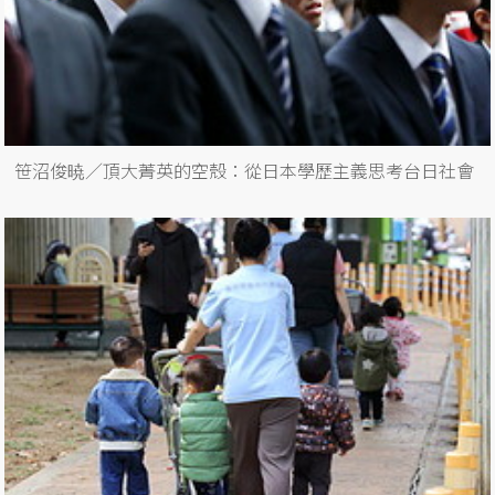
笹沼俊暁／頂大菁英的空殼：從日本學歷主義思考台日社會