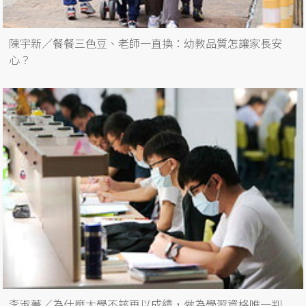
陳宇新／餐餐三色豆、老師一直換：幼教品質怎讓家長安
心？
李淑菁／為什麼大學不該再以成績，做為學習資格唯一判