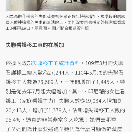
因為高齡化帶來的失能或失智個案正逐年快速增加，現階段的居服
員人數連這樣的需求都無法跟上，更何況要再去補足外籍家庭看護
工的服務缺口。示意圖。 圖／聯合報系資料照
失聯看護移工真的在增加
依據內政部
失聯移工的統計資料
，109年3月的失聯
看護移工總人數為27,244人，110年3月底的失聯看
護移工人數為28,689人，一年間增加了1,445人，特
別是從去年7月起大幅增加。其中，印尼籍的女性看
護工（家庭看護主力）失聯人數從19,034人增加到
20,413人，增加了1,379人，佔新增失聯移工人數的
95.4%，這真的非常非常令人吃驚！她們去哪裡
了？她們為什麼要逃跑？她們為什麼甘願做躲藏度