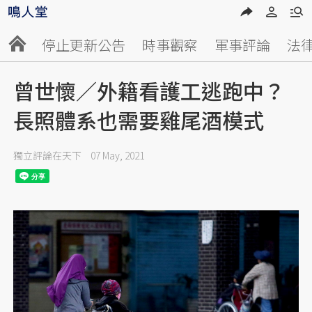
停止更新公告
時事觀察
軍事評論
法
曾世懷／外籍看護工逃跑中？
長照體系也需要雞尾酒模式
獨立評論在天下
07 May, 2021