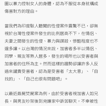
圖以暴力控制女人的身體，認為不服從本身就構成
傷害對方的理由。
當我們為印度駭人聽聞的性侵案件震驚不已，卻無
視於台灣性侵案件發生的比例居高不下，在情侶、
夫妻之間發生的性侵、暴力與謀殺，慘酷程度也不
遑多讓。以台灣的情況來說，加害者多半以情侶、
同學、親友等熟人居多，發生的場所也以受害者與
加害者的住所為主。然而這樣的趨勢卻讓許多人反
過來譴責受害者，認為是受害者「太大意」、「自
找的」、「自己也很有問題吧」。
以最近姦屍焚屍案為例，由於受害者視加害人如兄
長，與男友吵架後到兇嫌家中訴苦聊天，不幸被性