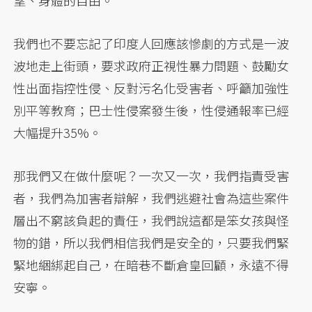
我們也不要忘記了印度人回應該慘劇的方式是一波
波地走上街頭，要求政府正視性暴力問題、鼓勵女
性出面指控性侵、反對污名化受害者、呼籲加強性
別平等教育；巴士性侵案發生後，性侵通報率已經
大幅提升35%。
那我們又在做什麼呢？一次又一次，我們指責受害
者，我們為加害者辯解，我們逃避社會為這些案件
層出不窮該負起的責任，我們說這都是笨女孩與怪
物的錯，所以我們相信我們是安全的，只要我們緊
緊地綑綁起自己，在暗巷不斷倉皇回顧，永遠不得
安寧。