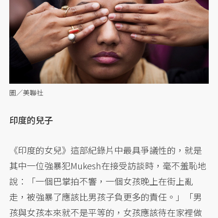
圖／美聯社
印度的兒子
《印度的女兒》這部紀錄片中最具爭議性的，就是
其中一位強暴犯Mukesh在接受訪談時，毫不羞恥地
說：「一個巴掌拍不響，一個女孩晚上在街上亂
走，被強暴了應該比男孩子負更多的責任。」「男
孩與女孩本來就不是平等的，女孩應該待在家裡做