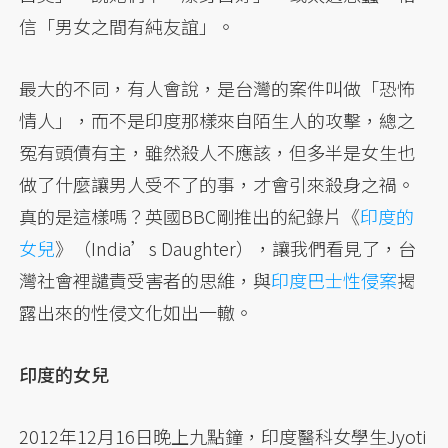
信「男女之間有純友誼」。
最大的不同，有人會說，是台灣的案件叫做「恐怖
情人」，而不是印度那樣來自陌生人的攻擊，總之
冤有頭債有主，雖然殺人不應該，但多半是女生也
做了什麼讓男人受不了的事，才會引來殺身之禍。
真的是這樣嗎？英國BBC剛推出的紀錄片《
印度的
女兒
》（India’s Daughter），讓我們看見了，台
灣社會裡譴責受害者的思維，與
印度巴士性侵案
揭
露出來的性侵文化如出一轍。
印度的女兒
2012年12月16日晚上九點鐘，印度醫科女學生Jyoti