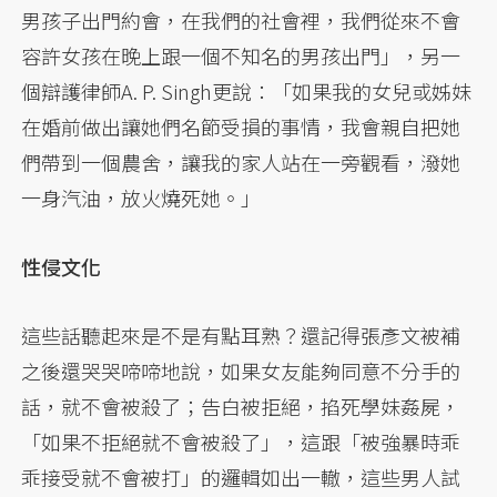
男孩子出門約會，在我們的社會裡，我們從來不會
容許女孩在晚上跟一個不知名的男孩出門」，另一
個辯護律師A. P. Singh更說：「如果我的女兒或姊妹
在婚前做出讓她們名節受損的事情，我會親自把她
們帶到一個農舍，讓我的家人站在一旁觀看，潑她
一身汽油，放火燒死她。」
性侵文化
這些話聽起來是不是有點耳熟？還記得張彥文被補
之後還哭哭啼啼地說，如果女友能夠同意不分手的
話，就不會被殺了；告白被拒絕，掐死學妹姦屍，
「如果不拒絕就不會被殺了」，這跟「被強暴時乖
乖接受就不會被打」的邏輯如出一轍，這些男人試