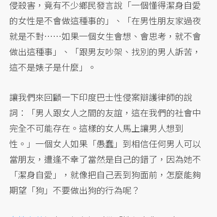
侵殺害，竟有不少鄉民發言說「一個懂得潔身自愛
的女性是不會做這種事的」、「在男性朋友家過夜
就是不對……如果一個女生會想、會思考，就不會
做出這種事」、「跟男友吵架、找別的男人訴苦，
這不是婊子是什麼」。
讓我們來回顧一下印度巴士性侵案辯護律師的說
詞：「男人跟女人之間的友誼，這在我們的社會中
完全不可能存在。這樣的女人馬上讓男人想到
性。」一個女人如果「愚蠢」到相信任何男人可以
當朋友，遭逢不幸了當然是自己的錯了，因為她不
「潔身自愛」，就像把自己丟到狗面前，怎麼能夠
期望「狗」不要做出狗的行為呢？