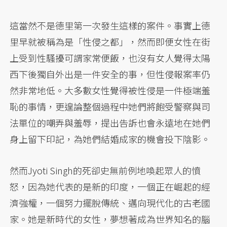
這當然不是德里第一次發生這樣的案件。事實上德
里早就被稱為是「性侵之都」，然而即便女性在街
上受到性騷擾可謂家常便飯，也沒有女人覺得太陽
西下後獨自外出是一件安全的事，但性侵報案率仍
然非常地低。大多數女性覺得被性侵是一件極端羞
恥的事情，更遑論整個過程中她們將飽受警察與司
法單位的嘲弄與羞辱，提出告訴也會永遠地在她們
身上留下印記，為她們結婚成家的機會投下陰影。
然而Jyoti Singh的死卻史無前例地喚起眾人的憤
怒，因為她代表的是新的印度，一個正在崛起的經
濟強權，一個努力擺脫傳統、邁向現代化的古老國
家。她是新時代的女性，夢想著成為世界知名的腦