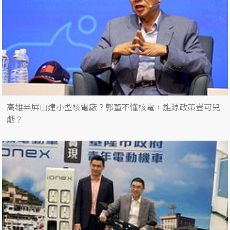
高雄半屏山建小型核電廠？郭董不懂核電，能源政策豈可兒
戲？