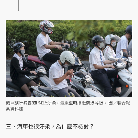
機車族所暴露的PM2.5汙染，最嚴重時接近紫爆等級。 圖／聯合報
系資料照
三、汽車也很汙染，為什麼不檢討？