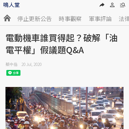
停止更新公告
時事觀察
軍事評論
法
電動機車誰買得起？破解「油
電平權」假議題Q&A
蔡中岳
20 Jul, 2020