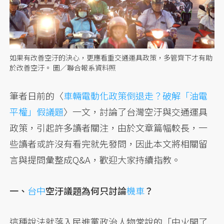
如果有改善空汙的決心，更應看重交通運具政策，多管齊下才有助
於改善空汙。 圖／聯合報系資料照
筆者日前的〈
車輛電動化政策倒退走？破解「油電
平權」假議題
〉一文，討論了台灣空汙與交通運具
政策，引起許多讀者關注，由於文章篇幅較長，一
些讀者或許沒有看完就先發問，因此本文將相關留
言與提問彙整成Q&A，歡迎大家持續指教。
一、
台中
空汙議題為何只討論
機車
？
這種說法就落入民進黨政治人物常說的「中火開了