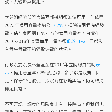
號、九號燃氣機組。
就算如經濟部所言這兩部機組都無氣可用，則依照
2025年備用容量率約為
17.2%
，扣除這兩個機組發
電，估計會回到11%左右的備用容量率。台灣在
2016-2018年其實備用容量率都
低於11%
，但都沒
有發生發電不夠導致缺電的狀況。
行政院前院長林全甚至在2017年立院總質詢時
表
示
，備用容量率7.2%就足夠，多了都是浪費。因
此，保守評估縱使三接沒有在觀塘興建，仍可維持
穩定供電。
不可否認，調度的風險會比有三接時高。但我們也
需重申，藻礁公投向來的主張是「需要三接」，只