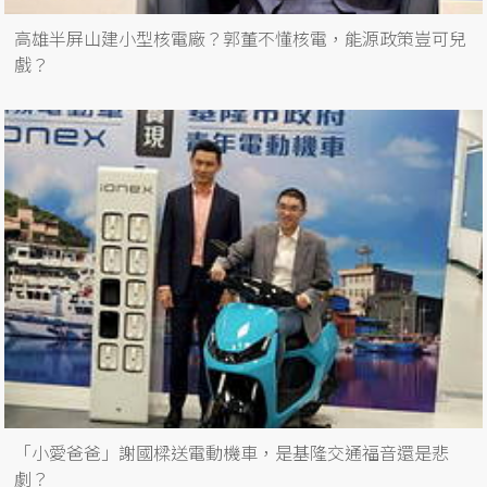
高雄半屏山建小型核電廠？郭董不懂核電，能源政策豈可兒
戲？
「小愛爸爸」謝國樑送電動機車，是基隆交通福音還是悲
劇？