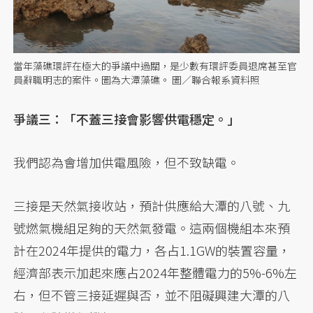
當年藻礁環評在極大的爭議中過關，是少數有環評委員退席甚至官
員辭職明志的案件。圖為大潭藻礁。 圖／聯合報系資料照
爭議三：「不蓋三接會影響供電穩定。」
我們認為會增加供電風險，但不致缺電。
三接是天然氣接收站，預計供應給大潭的八號、九
號燃氣機組足夠的天然氣發電。這兩個機組本來預
計在2024年提供的電力，各占1.1GW的裝置容量，
經濟部表示加起來應占2024年整體電力的5%-6%左
右，但不管三接延遲與否，並不阻礙興建大潭的八