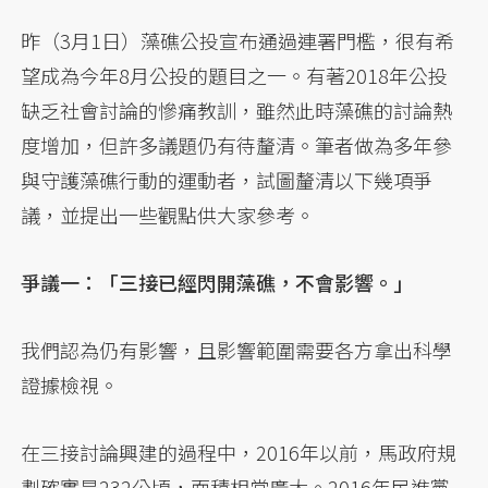
昨（3月1日）藻礁公投宣布通過連署門檻，很有希
望成為今年8月公投的題目之一。有著2018年公投
缺乏社會討論的慘痛教訓，雖然此時藻礁的討論熱
度增加，但許多議題仍有待釐清。筆者做為多年參
與守護藻礁行動的運動者，試圖釐清以下幾項爭
議，並提出一些觀點供大家參考。
爭議一：「三接已經閃開藻礁，不會影響。」
我們認為仍有影響，且影響範圍需要各方拿出科學
證據檢視。
在三接討論興建的過程中，2016年以前，馬政府規
劃確實是232公頃，面積相當廣大。2016年民進黨