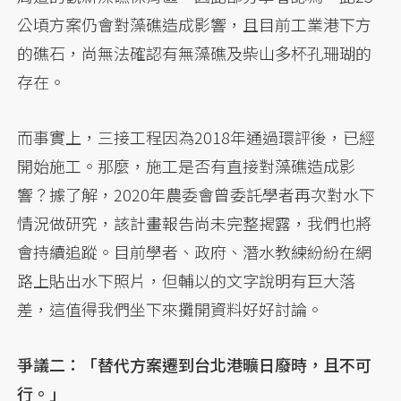
公頃方案仍會對藻礁造成影響，且目前工業港下方
的礁石，尚無法確認有無藻礁及柴山多杯孔珊瑚的
存在。
而事實上，三接工程因為2018年通過環評後，已經
開始施工。那麼，施工是否有直接對藻礁造成影
響？據了解，2020年農委會曾委託學者再次對水下
情況做研究，該計畫報告尚未完整揭露，我們也將
會持續追蹤。目前學者、政府、潛水教練紛紛在網
路上貼出水下照片，但輔以的文字說明有巨大落
差，這值得我們坐下來攤開資料好好討論。
爭議二：「替代方案遷到台北港曠日廢時，且不可
行。」