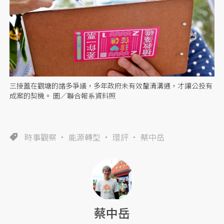
三接蓋在觀塘的諸多爭議，多年政府未有效釐清溝通，才讓公投有
成案的契機。 圖／聯合報系資料照
時事觀察
能源轉型
環評
蔡中岳
蔡中岳