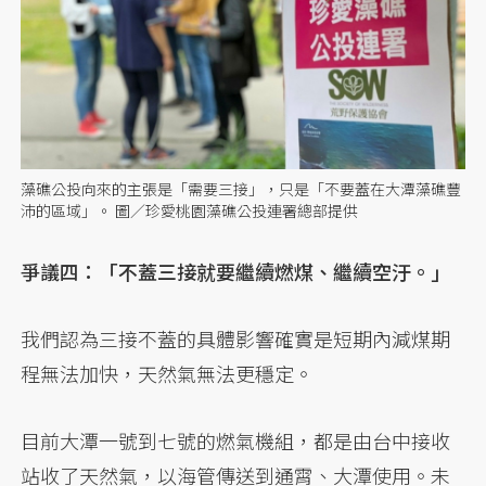
藻礁公投向來的主張是「需要三接」，只是「不要蓋在大潭藻礁豐
沛的區域」。 圖／珍愛桃園藻礁公投連署總部提供
爭議四：「不蓋三接就要繼續燃煤、繼續空汙。」
我們認為三接不蓋的具體影響確實是短期內減煤期
程無法加快，天然氣無法更穩定。
目前大潭一號到七號的燃氣機組，都是由台中接收
站收了天然氣，以海管傳送到通霄、大潭使用。未