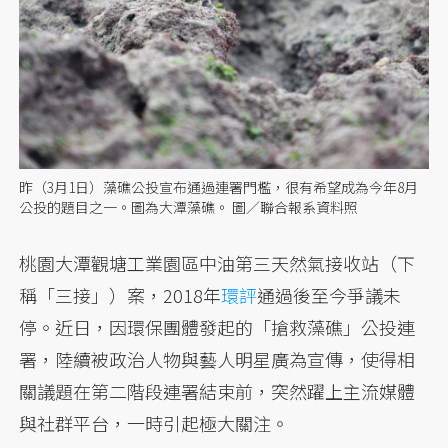
昨（3月1日）藻礁公投宣布通過連署門檻，很有希望成為今年8月
公投的題目之一。圖為大潭藻礁。 圖／聯合報系資料照
桃園大潭觀塘工業園區中油第三天然氣接收站（下
稱「三接」）案，2018年
環評
通過後至今爭議未
停。近日，因環保團體發起的「搶救藻礁」公投連
署，陸續被政治人物與藝人明星廣為宣傳，使得相
關議題在第二階段連署結束前，突然躍上主流媒體
與社群平台，一時引起極大關注。