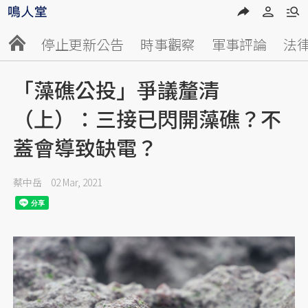
停止更新公告
時事觀察
軍事評論
法
「藻礁公投」爭議釐清
（上）：三接已閃開藻礁？不
蓋會導致缺電？
蔡中岳
02 Mar, 2021