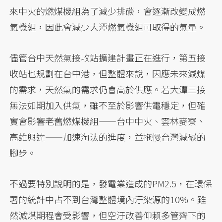
來中火的燃煤機組為了減少排碳，會逐漸改變成燃
氣機組，因此會減少大潭燃氣機組可取得的氣量。
儘管台中天然氣接收站擴建計畫正在進行，第五接
收站也規劃在台中港，但整體來說，因應未來減煤
的需求，天然氣的需求仍會高於供應。若大潭三接
無法如期加入供氣，雖不至於影響供電穩定，但確
實會影響老舊燃煤機組——台中中火、雲林麥寮、
高雄興達——加速淘汰的進度，並拖慢台灣減碳的
腳步。
不過要特別說明的是，發電業造成的PM2.5，在環保
署的統計中占不到台灣整體境內汙染源的10%。雖
然減煤期程會受影響，但空汙改善仰賴多管齊下的