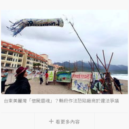
台東美麗灣「借屍還魂」？縣府作法恐陷廠商於違法爭議
看更多內容