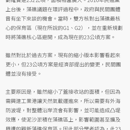
上台後，藻礁議題在環評過程中，政府與民間團體
曾有坐下來談的機會。當時，雙方核對出藻礁最核
心的保育區（現在所說的G1、G2），並在重新規劃
時將藻礁核心區避開，成為現在的23公頃方案。
雖然對比於過去方案，現有的縮小版本影響看起來
更小，但23公頃方案是經濟部提出的變更，民間團
體並沒有接受。
主要原因是，雖然縮小了蓋接收站的面積，但因為
需興建工業港讓天然氣載運進來，所以需要有外海
防波堤，對整體沿岸流會有影響，並可能造成凸堤
效應，使泥沙淤積在藻礁區上，影響範圍甚至擴及
周遭的觀新藻礁保育區。因此部分學者認為，此23