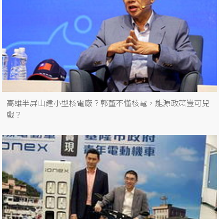
高雄半屏山建小型核電廠？郭董不懂核電，能源政策豈可兒
戲？