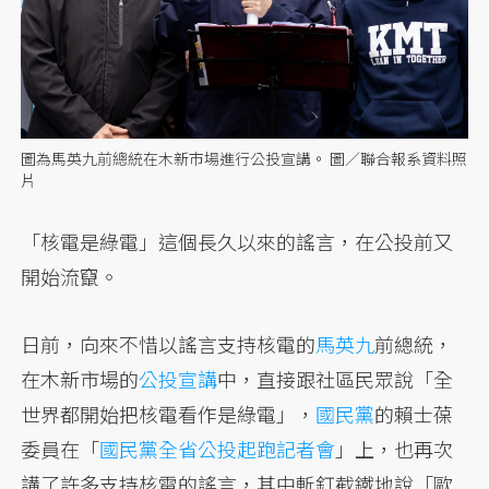
圖為馬英九前總統在木新市場進行公投宣講。 圖／聯合報系資料照
片
「核電是綠電」這個長久以來的謠言，在公投前又
開始流竄。
日前，向來不惜以謠言支持核電的
馬英九
前總統，
在木新市場的
公投宣講
中，直接跟社區民眾說「全
世界都開始把核電看作是綠電」，
國民黨
的賴士葆
委員在「
國民黨全省公投起跑記者會
」上，也再次
講了許多支持核電的謠言，其中斬釘截鐵地說「歐