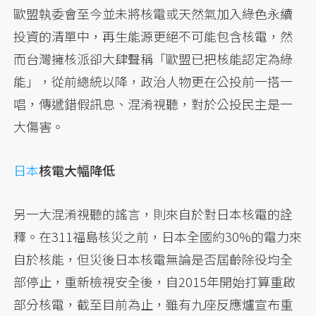
歐盟執委會至今並未將核電或天然氣加入綠色永續
投資的清單中，再生能源更絕不可能包含核電，然
而台灣擁核派卻大肆聲稱「歐盟已把核能認定為綠
能」，從前總統以降，政治人物更在公投前一搭一
唱，傳遞錯假訊息、混淆視聽，對於公投民主是一
大傷害。
日本
核電大幅降低
另一大混淆視聽的謠言，則來自於對日本核電的詮
釋。在311福島核災之前，日本全國約30%的電力來
自於核能，但災後日本核電無論是否屆齡除役均全
部停止，重新檢視安全後，自2015年開始打算重啟
部分核電，截至目前為止，雖有九座反應爐宣布重