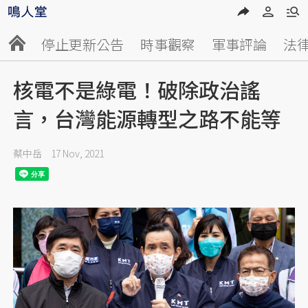
停止更新公告
時事觀察
軍事評論
法
核電不是綠電！破除政治謠
言，台灣能源轉型之路不能等
蔡中岳
17 Nov, 2021