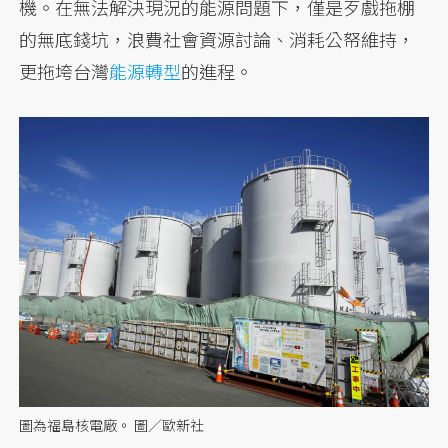
機。在無法解決現況的能源問題下，僅是歹戲拖棚
的無底錢坑，浪費社會資源討論、消耗公帑維持，
更拖垮台灣
能源轉型
的進程。
圖為福島核電廠。 圖／歐新社