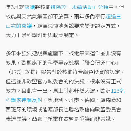
年3月就
決議
將核能
排除於「永續活動」分類
中。但
核能與天然氣集團卻不放棄，兩年多內舉行
超過三
百次的會議
，肆無忌憚地遊說要求變更認定方式，
大力干涉科學判斷與政策制定。
多年來強烈遊說與施壓下，核電集團運作並非沒有
效果，歐盟旗下的科學專家機構「聯合研究中心」
（JRC）就提出報告對於核能符合綠色投資的認定。
但這並非歐盟官方執委會的的決議，根本沒有正式
效力。且此言一出，馬上引起軒然大波，歐洲
123名
科學家連署反對
，奧地利、丹麥、德國、盧森堡和
西班牙的環境或能源部長也聯名致信向歐盟委員會
表達異議，凸顯了核電在歐盟是爭議而非共識。