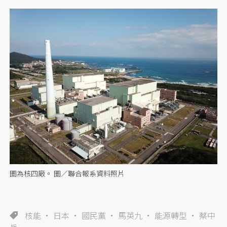
圖為核四廠。 圖／聯合報系資料照片
核能
日本
國民黨
馬英九
能源轉型
蔡中