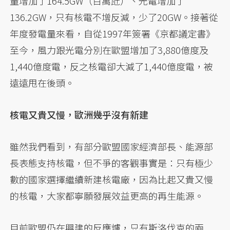
量增加了164.5GW（百萬瓩）、光電增加了
136.2GW，只有核電不增反減，少了20GW。接著從
年度發電量來看，自從1997年簽署《京都議定書》
至今，風力跟光電分別在歐盟增加了3,880億度及
1,440億度電，反之核電卻大減了1,440億度電，被
遠遠甩在後頭。
核電又貴又慢，歐洲幾乎沒有新建
雖然我們看到，有部分歐盟國家經濟部長、能源部
長表態支持核電，但不爭的客觀事實是：只有極少
數的國家選擇繼續新建核電廠，因為比起又貴又慢
的核電，大家都寧願發展效益更高的再生能源。
目前歐盟仍在興建的反應爐，只有斯洛伐克的兩