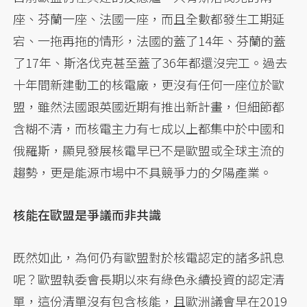
座、芬蘭一座、法國一座，而且全數都發生工期延
宕、一拖再拖的情形，法國的蓋了14年、芬蘭的蓋
了17年、斯洛伐克甚至蓋了36年都還沒完工。過去
十年間新建動工的核電廠，更沒有任何一座位於歐
盟，雖然法國跟英國近期有推出新計畫，但細節都
含糊不清，而核電主力有七成以上都集中於中國和
俄羅斯，顯見發展核電早已不是歐盟或全球主流的
趨勢，更是能源市場中不具競爭力的夕陽產業。
核能在歐盟是爭議而非共識
既然如此，為何仍有歐盟對於核電認定的諸多訊息
呢？歐盟執委會長期以來有綠色永續投資的認定清
單，這份清單沒有包含核能，且歐洲議會早在2019