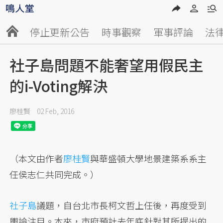
停止更新公告
時事觀察
軍事評論
法
社子島問題不能奢望用假民主
的i-Voting解決
廖桂賢
02 Feb, 2016
（本文由作者
廖桂賢
與華盛頓大學地景建築系系主
任侯志仁共同完成。）
社子島
議題，自台北市長柯文哲上任後，再度受到
輿論注目。本來，市府預計去年底針對其所提出的