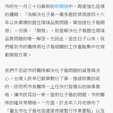
市府在一月三十日最新的
新聞稿
中，再度強化這樣
的邏輯：「為解決社子島一萬多居民禁限建四十六
年以來累積的居住環境品質問題，需加速社子島開
發」。彷彿，「開發」，就是解決社子島居住環境
品質問題的唯一解答。也因此，這些日子以來，我
們看到市府團隊將社子島相關的工作重點集中在規
劃開發方案。
我們不否認市府團隊解決社子島問題的誠意與決
心。台灣人民早已厭棄敷衍了事、推諉卸責的政
府，因而柯市長團隊一上任快打旋風似的做事風
格，讓市民耳目一新。面對社子島的問題，市府團
隊的確非常積極。一方面，於去年八月初頒布了
「臺北市社子島地區違建修繕暫行作業要點」以及