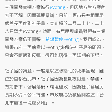
三個開發替選方案進行
i-Voting
，但因地方對方案內
容不了解，因而延期舉辦。日前，柯市長率相關局
處首長再度到社子島，宣布將於二月二十七、二十
八日舉辦i-Voting。然而，有居民與議員對現有三個
開發方案仍不買賬，
希望暫停i-Voting
。我們認為，
如果市府一再執意以i-Voting來解決社子島的問題，
只會不斷遇到反彈，很可能落得一再延期的下場。
社子島的議題，一般是以這樣簡化的故事呈現：雖
位於首都台北市，社子島因為長期被限建、禁建，
有如鄉下，發展落後，環境破敗；因為社子島居民
長期承受不公平待遇，市政府必須積極開發這「台
北市最後一塊處女地」 。