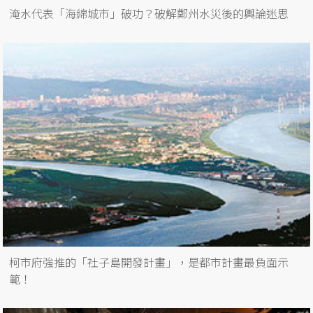
淹水代表「海綿城市」破功？破解鄭州水災後的輿論迷思
柯市府強推的「社子島開發計畫」，是都市計畫最負面示
範！