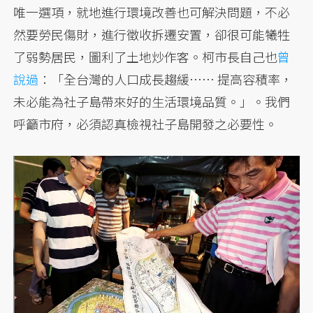
唯一選項，就地進行環境改善也可解決問題，不必
然要勞民傷財，進行徵收拆遷安置，卻很可能犧牲
了弱勢居民，圖利了土地炒作客。柯市長自己也
曾
說過
：「全台灣的人口成長趨緩…… 提高容積率，
未必能為社子島帶來好的生活環境品質。」。我們
呼籲市府，必須認真檢視社子島開發之必要性。