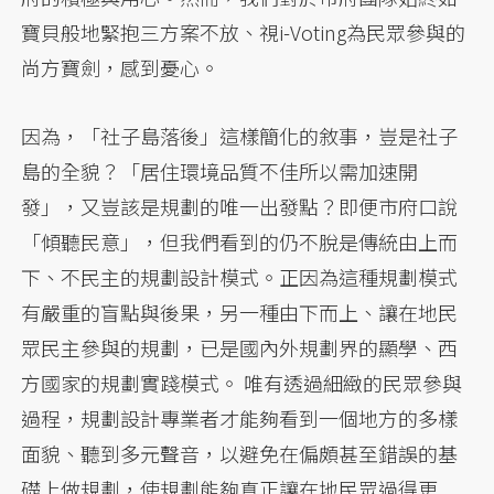
寶貝般地緊抱三方案不放、視i-Voting為民眾參與的
尚方寶劍，感到憂心。
因為，「社子島落後」這樣簡化的敘事，豈是社子
島的全貌？「居住環境品質不佳所以需加速開
發」，又豈該是規劃的唯一出發點？即便市府口說
「傾聽民意」，但我們看到的仍不脫是傳統由上而
下、不民主的規劃設計模式。正因為這種規劃模式
有嚴重的盲點與後果，另一種由下而上、讓在地民
眾民主參與的規劃，已是國內外規劃界的顯學、西
方國家的規劃實踐模式。 唯有透過細緻的民眾參與
過程，規劃設計專業者才能夠看到一個地方的多樣
面貌、聽到多元聲音，以避免在偏頗甚至錯誤的基
礎上做規劃，使規劃能夠真正讓在地民眾過得更