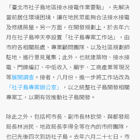
「臺北市社子島地區接水接電作業要點」，先解決
當前居住環境困境，讓在地民眾能夠合法接水接電
及修繕房屋。另一方面，在開發規劃上，於去年六
月在社子島坤天亭設置「社子島專案工作站」，由
市府各相關局處、專業顧問團隊、以及社區規劃師
駐地，進行意見蒐集；此外，也就建築物、接水接
電、門牌編訂、中低收入、廟宇、工商產業等現況
等
展開調查
。接者，八月份，進一步將工作站改為
「社子島專案辦公室」
，以之統整社子島開發相關
專案工，以期有效推動社子島開發。
除此之外，包括柯市長、副市長林欽榮、與都發局
局長林洲民、地政局長李得全等在內的市府團隊，
也已先後四次到訪社子島。去年六月二十七日，市