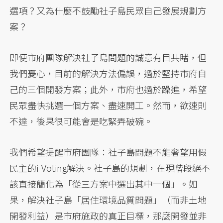
選項？又為什麼不鼓勵社子島民眾自己發展規劃方
案？
即便市府團隊解決社子島問題的誠意有目共睹，但
我們憂心，目前的解決方法偏誤，過於堅持市府自
己的三個開發方案；此外，市府也過於躁進，希望
民眾盡快挑選一個方案、盡速開工。然而，欲速則
不達，後果很可能會是吃緊弄破碗。
我們希望提醒市府團隊：社子島問題不能奢望用假
民主的i-Voting解決。社子島的規劃，在現階段絕不
該直接簡化為「從三方案中選出其中一個」。如
果，解決社子島「居住環境品質問題」（而非土地
開發利益）是市府施政的真正目標，那麼開發並非