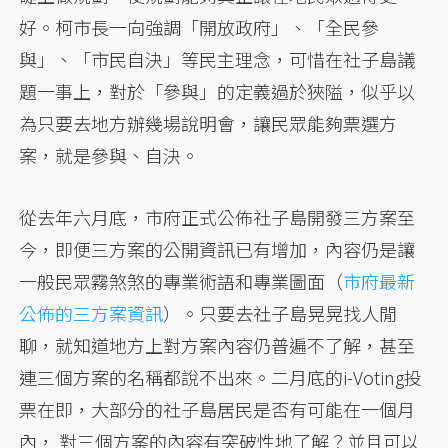
好。柯市長一向強調「開放政府」、「全民參
與」、「市民自決」等民主理念，可惜在社子島議
題一事上，對於「參與」的定義過於狹隘，似乎以
為只要去地方辦幾場說明會，讓民眾能夠票選方
案，就是參與、自決。
從去年六月底，市府正式公佈社子島開發三方案至
今，即便三方案的公開資訊已有增加，內容仍是讓
一般民眾霧煞煞的專業術語和專業圖面（
市府最新
公佈的三方案資訊
）。只要去社子島晃晃找人閒
聊，就知道地方上對方案內容仍普遍不了解，甚至
連三個方案的名稱都說不出來。二月底的i-Voting投
票在即，大部分的社子島居民是否有可能在一個月
內， 對三個方案的內容有突破性地了解？並且可以