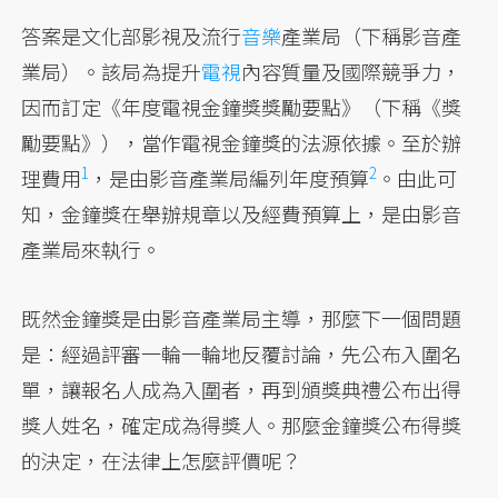
答案是文化部影視及流行
音樂
產業局（下稱影音產
業局）。該局為提升
電視
內容質量及國際競爭力，
因而訂定《年度電視金鐘獎獎勵要點》（下稱《獎
勵要點》），當作電視金鐘獎的法源依據。至於辦
1
2
理
費用
，是由影音產業局編列年度
預算
。由此可
知，金鐘獎在舉辦規章以及經費預算上，是由影音
產業局來執行。
既然金鐘獎是由影音產業局主導，那麼下一個問題
是：經過評審一輪一輪地反覆討論，先公布入圍名
單，讓報名人成為入圍者，再到頒獎典禮公布出得
獎人姓名，確定成為得獎人。那麼金鐘獎公布得獎
的決定，在法律上怎麼評價呢？