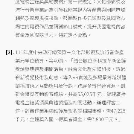
度電視金鐘獎獎勵要點》第一點規定：文化部影視及
流行音樂產業局為引導我國電視內容產業與國際市場
趨勢及產製規模接軌，鼓勵製作多元類型及具國際市
場性的電視作品並研創節目模式，提升我國電視內容
質量及國際競爭力，特訂定本要點。
111年度中央政府總預算－文化部影視及流行音樂產
業局單位預算，第40頁。「結合數位新科技革新金鐘
獎頒獎典禮及相關活動，融合文化及先鋒科技，透過
嶄新視覺技術及創意，導入VR實境及多場景等新媒體
製播技術之互動應用及行銷，跨屏多螢串連資源，創
新金鐘獎互動影音體驗，共需55,025千元：辦理廣播
電視金鐘獎頒獎典禮製播及相關活動、辦理評審工
作、評審作業系統維護及報名等相關事務，需47,225
千元。金鐘獎入圍、得獎者獎金，需7,800千元。」