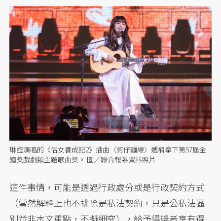
琳誼演唱的《俗女養成記2》插曲〈蚵仔麵線〉遞補拿下第57屆金
鐘獎戲劇類主題歌曲獎。 圖／聯合報系資料照片
這件事情，可能是透過行政處分或是行政契約方式
（當然解釋上也不排除是私法契約，只是公私法區
別並非本文重點，不擬細究），給予得獎者享有得