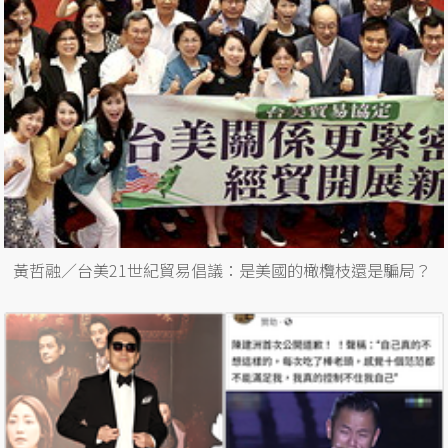
黃哲融／台美21世紀貿易倡議：是美國的橄欖枝還是騙局？