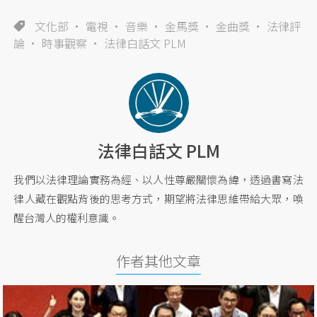
文化部
電視
音樂
金馬獎
金曲獎
法律評
論
時事觀察
法律白話文 PLM
法律白話文 PLM
我們以法律理論實務為經、以人性尊嚴關懷為緯，透過書寫法
律人藏在觀點背後的思考方式，期望將法律思維帶給大眾，喚
醒台灣人的權利意識。
作者其他文章