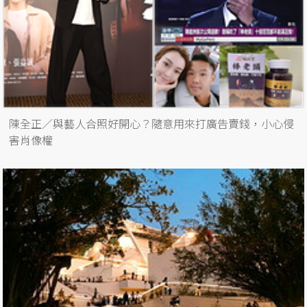
陳全正／與藝人合照好開心？隨意用來打廣告賣錢，小心侵
害肖像權