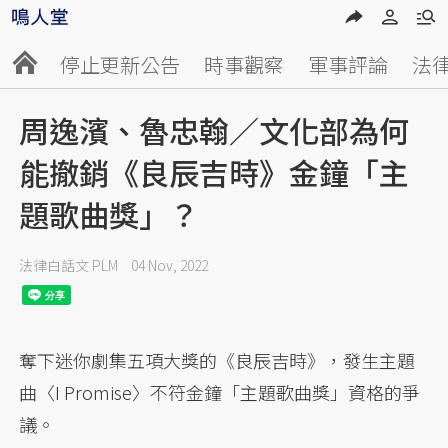
停止更新公告
時事觀察
軍事評論
法
周逸濱、魯忠翰／文化部為何
能撤銷《良辰吉時》金鐘「主
題歌曲獎」？
法律白話文 PLM
04 Nov, 2022
奪下迷你劇集五項大獎的《良辰吉時》，發生主題
曲〈I Promise〉不符金鐘「主題歌曲獎」資格的爭
議。