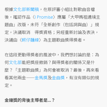
根據
文化部新聞稿
，在原評審小組比對歌曲音檔
後，確認作品〈
I Promise
〉應屬「大甲媽祖遶境主
題曲」改版，未符「全新創作（包括詞與曲）」規
定，決議取消 得獎資格；另經重新討論及表決，
決議由〈
蚵仔麵線
〉為主題歌曲獎得獎者。
在這段更動得獎者的風波中，我們想討論的是：為
何
文化部
能把獎座撤銷？與得獎者的關係又是什
麼？「主題歌曲獎」為何會被取消？最後，再來看
看其他兩金——
金馬獎
及
金曲獎
，有沒有類似的規
定。
金鐘獎的背後主導者是...？