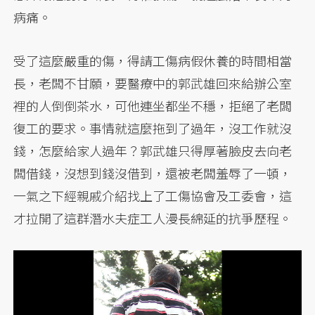
病痛。
受了這麼嚴重的傷，得請工傷病假休養的時間相當
長，老闆不甘願，要醫療中的郭武雄回來給辦公室
裡的人倒倒茶水，可他連坐都坐不穩，拒絕了老闆
復工的要求。事情就這麼拖到了過年，沒工作就沒
錢，怎麼給家人過年？郭武雄只得厚著臉皮去向老
闆借錢，沒想到錢沒借到，還被老闆羞辱了一頓，
一氣之下經親戚介紹找上了工傷協會及工委會，這
才拉開了這群潛水夫症工人漫長綿延的抗爭歷程。