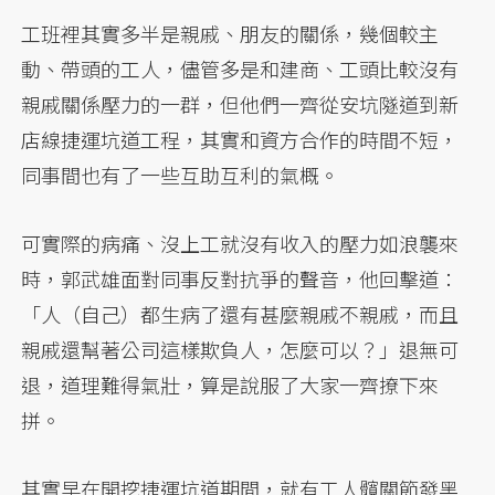
工班裡其實多半是親戚、朋友的關係，幾個較主
動、帶頭的工人，儘管多是和建商、工頭比較沒有
親戚關係壓力的一群，但他們一齊從安坑隧道到新
店線捷運坑道工程，其實和資方合作的時間不短，
同事間也有了一些互助互利的氣概。
可實際的病痛、沒上工就沒有收入的壓力如浪襲來
時，郭武雄面對同事反對抗爭的聲音，他回擊道：
「人（自己）都生病了還有甚麼親戚不親戚，而且
親戚還幫著公司這樣欺負人，怎麼可以？」退無可
退，道理難得氣壯，算是說服了大家一齊撩下來
拼。
其實早在開挖捷運坑道期間，就有工人髖關節發黑