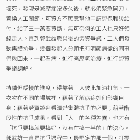
壞死，發現是減壓症沒多久後，就必須緊急開刀，
置換人工關節，可資方不願意幫他申請勞保職災給
付，給了三十萬要買斷，無可奈何的工人也只好領
錢走人。直到郭武雄職災後的勞資爭議，工人們發
動集體抗爭，幾個發起人分頭把有明顯病徵的同事
們揪回來，一起看病、進行高壓氧治療、進行勞資
爭議調解。
持續但緩慢的進度，得靠著工人彼此加油打氣、一
次次在不同的場域裡，藉著了解病症如何影響自
身；藉著勞資談判看清楚集體抗爭的必要；藉著階
段性的抗爭成果，看到「人」的各種差異，也才有
「抗爭要搞就要搞好，沒有在搞一半的」的決心。
郭武雄一直是抗爭過程中，最堅定的那一個，打零