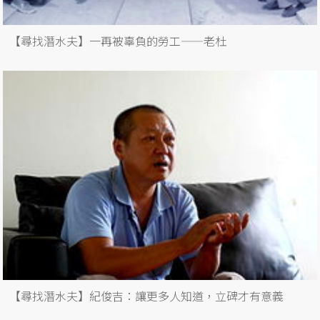
【尋找潛水夫】一再被辜負的勞工——老杜
【尋找潛水夫】紀俊吉：讓更多人知道，立碑才有意義