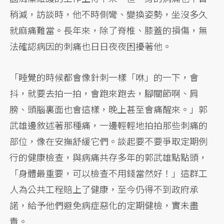
稍減，訪談時，他不時側彎、變換姿勢，坐沒多久
就麻痛難當。長年來，除了脊椎、膝蓋的損傷，無
法確認病因的刺痛也日日夜夜困擾著他。
「睡覺的時候都會像針刺一樣「咻」的一下，會
抖，就要去拍一拍，會跑來跑去，腳關節啊、肩
膀、頭腦裏面也會這樣，晚上甚至會痛醒來。」郭
武雄邊敘述著那種痛，一邊輕輕地拍拍那些刺痛的
部位，像在安撫舒緩它們。談起要不要爭取定期例
行的健康檢查，與病痛共存多年的郭武雄點點頭，
「身體最重要，可以檢查不用錢當然好！」這群工
人為公共工程賠上了健康，至今仍得不到政府承
諾，給予他們避免病症惡化的定期健檢，實未盡
責。