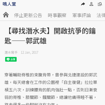
停止更新公告
時事觀察
軍事評論
法
【尋找潛水夫】開啟抗爭的鑰
匙——郭武雄
潛水寫手
12 Jan, 2017
穿著輔助脊椎的束腹背帶，曾參與北捷建設的郭武
雄，每天總會在工作的公園裡「自主復健」拉拉單
槓五六次，訓練腰背的肌肉強壯一點，否則日漸衰
弱的脊椎、膝關節、髖關節，總讓他痛得睡不著，
路走得多一些腳就沒有力氣。