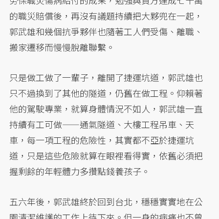
勞保職災傷病給付的成果，勉強與資方達成七十萬
的職災賠償後，再沒有議題持續把大夥兜在一起，
郭武雄和幾個抗爭夥伴也隨著工人們受傷、離職、
搬家遷移而慢慢脫離聯繫。
只是做工做了一輩子，離開了捷運坑道，郭武雄也
只不過換到了其他的隧道，仍舊在做工程。仰賴著
他的駕駛專業，就算身體情況不如人，郭武雄一直
持續有工可做——通氣隧道、大樓工程吊車、天
車，每一項工程的危險性，其實都不亞於捷運坑
道，只是這些危險就算在眼裡看得實，依舊必須把
握剩餘的年輕體力多攢點錢養孩子。
五六年後，郭武雄終於回到台北，穩穩實實地在公
園清潔維護的工作上待下來。但一身的病痛也不曾