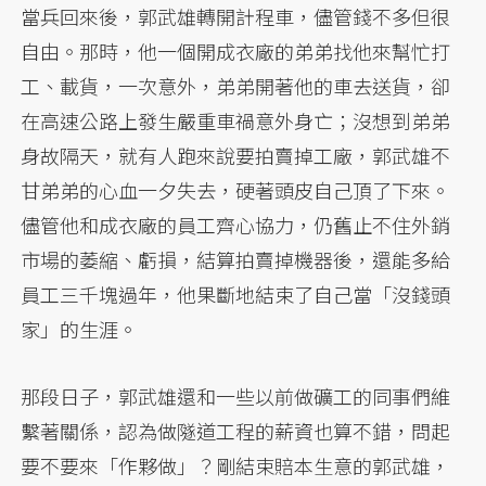
當兵回來後，郭武雄轉開計程車，儘管錢不多但很
自由。那時，他一個開成衣廠的弟弟找他來幫忙打
工、載貨，一次意外，弟弟開著他的車去送貨，卻
在高速公路上發生嚴重車禍意外身亡；沒想到弟弟
身故隔天，就有人跑來說要拍賣掉工廠，郭武雄不
甘弟弟的心血一夕失去，硬著頭皮自己頂了下來。
儘管他和成衣廠的員工齊心協力，仍舊止不住外銷
市場的萎縮、虧損，結算拍賣掉機器後，還能多給
員工三千塊過年，他果斷地結束了自己當「沒錢頭
家」的生涯。
那段日子，郭武雄還和一些以前做礦工的同事們維
繫著關係，認為做隧道工程的薪資也算不錯，問起
要不要來「作夥做」？剛結束賠本生意的郭武雄，