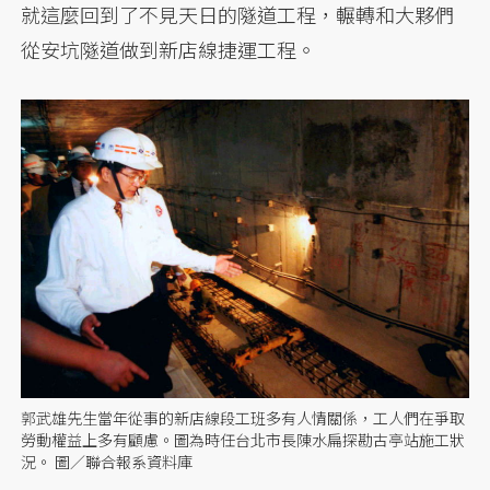
就這麼回到了不見天日的隧道工程，輾轉和大夥們
從安坑隧道做到新店線捷運工程。
郭武雄先生當年從事的新店線段工班多有人情關係，工人們在爭取
勞動權益上多有顧慮。圖為時任台北市長陳水扁探勘古亭站施工狀
況。 圖／聯合報系資料庫