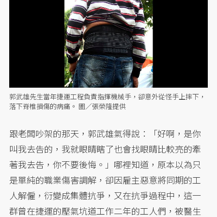
郭武雄先生當年捷運工程負責指揮機械手，卻意外從怪手上摔下，
落下脊椎損傷的病痛。 圖／張榮隆提供
跟老闆吵架的那天，郭武雄氣得說：「好啊，是你
叫我去告的，我就眼睛瞎了也會找眼睛比較亮的牽
著我去告，你不要後悔。」哪裡知道，原本以為只
是單純的職業傷害調解，卻因雇主惡意將同期的工
人解僱，衍變成集體抗爭，又在抗爭過程中，這一
群曾在捷運的壓氣坑道工作二年的工人們，被醫生