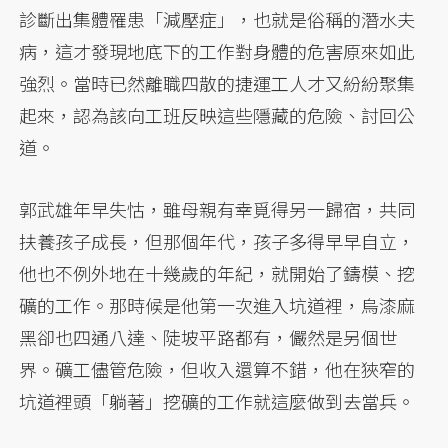
診斷出集體罹患「減壓症」，也就是俗稱的潛水夫
病，這才發現地底下的工作對身體的危害原來如此
強烈。當時已然離職四散的捷運工人才又紛紛聚集
起來，認為該向工班反映這些隱藏的危險、討回公
道。
郭武雄年早失怙，雖母親有幸覓得另一歸宿，共同
扶養孩子成長，但那個年代，孩子多得早早自立，
他也不例外地在十幾歲的年紀，就開始了鑄模、挖
礦的工作。那時候是他第一次進入坑道裡，烏漆麻
黑卻也四通八達、陡坡平路都有，儼然是另個世
界。礦工儘管危險，但收入還算不錯，他在狹窄的
坑道裡頭「躺著」挖礦的工作就這麼做到去當兵。