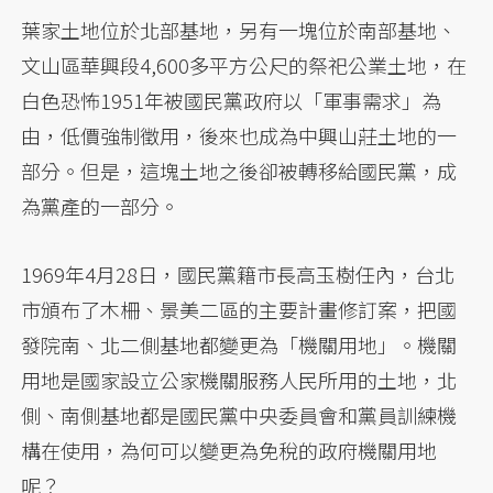
葉家土地位於北部基地，另有一塊位於南部基地、
文山區華興段4,600多平方公尺的祭祀公業土地，在
白色恐怖1951年被國民黨政府以「軍事需求」為
由，低價強制徵用，後來也成為中興山莊土地的一
部分。但是，這塊土地之後卻被轉移給國民黨，成
為黨產的一部分。
1969年4月28日，國民黨籍市長高玉樹任內，台北
市頒布了木柵、景美二區的主要計畫修訂案，把國
發院南、北二側基地都變更為「機關用地」。機關
用地是國家設立公家機關服務人民所用的土地，北
側、南側基地都是國民黨中央委員會和黨員訓練機
構在使用，為何可以變更為免稅的政府機關用地
呢？