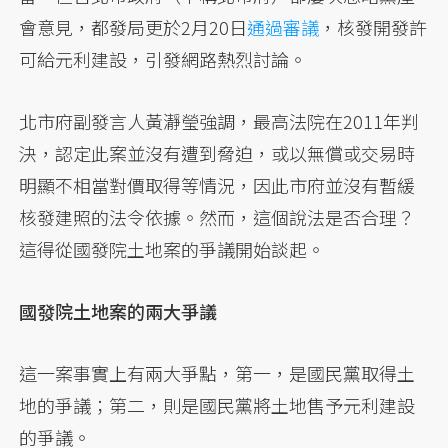
會意見，都發局更於2月20日
通過審議
，核發開發許
可給元利建設，引發網路熱烈討論。
北市府副發言人黃瀞瑩強調，最高法院在2011年判
決，認定此案並沒有遭到脅迫，或以無償或交易時
明顯不相當對價取得等情況，因此市府並沒有暫緩
核發建照的法令依據。然而，這個說法是否合理？
這得從國發院土地案的爭議開始談起。
國發院土地案的兩大爭議
這一案事實上有兩大爭點，第一，是國民黨取得土
地的爭議；第二，則是國民黨將土地售予元利建設
的爭議。