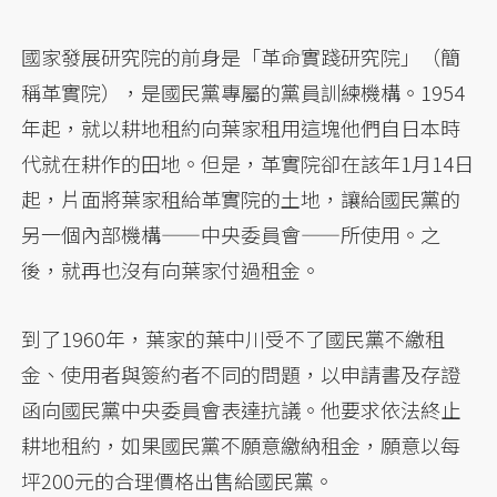
國家發展研究院的前身是「革命實踐研究院」（簡
稱革實院），是國民黨專屬的黨員訓練機構。1954
年起，就以耕地租約向葉家租用這塊他們自日本時
代就在耕作的田地。但是，革實院卻在該年1月14日
起，片面將葉家租給革實院的土地，讓給國民黨的
另一個內部機構——中央委員會——所使用。之
後，就再也沒有向葉家付過租金。
到了1960年，葉家的葉中川受不了國民黨不繳租
金、使用者與簽約者不同的問題，以申請書及存證
函向國民黨中央委員會表達抗議。他要求依法終止
耕地租約，如果國民黨不願意繳納租金，願意以每
坪200元的合理價格出售給國民黨。