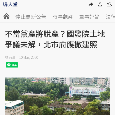
停止更新公告
時事觀察
軍事評論
法
不當黨產將脫產？國發院土地
爭議未解，北市府應撤建照
林雨蒼
10 Mar, 2020