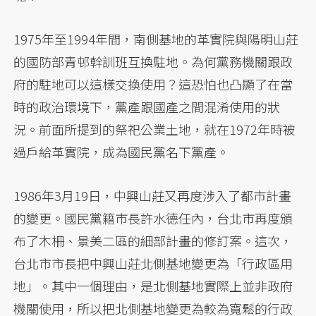
1975年至1994年間，南側基地的革實院與陽明山莊
的國防部青邨幹訓班互換駐地。為何黨務機關跟政
府的駐地可以這樣交換使用？這恐怕也凸顯了在當
時的政治環境下，黨產跟國產之間混淆使用的狀
況。前面所提到的祭祀公業土地，就在1972年時被
過戶給革實院，成為國民黨名下黨產。
1986年3月19日，中興山莊又再度涉入了都市計畫
的變更。國民黨籍市長許水德任內，台北市再度頒
布了木柵、景美二區的細部計畫的修訂案。這次，
台北市市長把中興山莊北側基地變更為「行政區用
地」。其中一個理由，是北側基地實際上並非政府
機關使用，所以把北側基地變更為較為寬鬆的行政