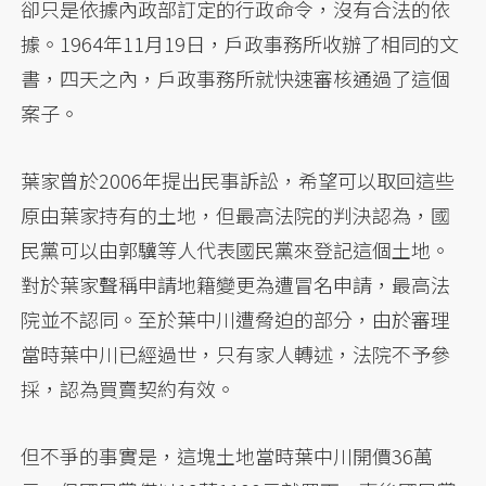
卻只是依據內政部訂定的行政命令，沒有合法的依
據。1964年11月19日，戶政事務所收辦了相同的文
書，四天之內，戶政事務所就快速審核通過了這個
案子。
葉家曾於2006年提出民事訴訟，希望可以取回這些
原由葉家持有的土地，但最高法院的判決認為，國
民黨可以由郭驥等人代表國民黨來登記這個土地。
對於葉家聲稱申請地籍變更為遭冒名申請，最高法
院並不認同。至於葉中川遭脅迫的部分，由於審理
當時葉中川已經過世，只有家人轉述，法院不予參
採，認為買賣契約有效。
但不爭的事實是，這塊土地當時葉中川開價36萬