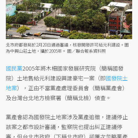
北市府都發局於2月20日通過審議，核發開發許可給元利建設。圖
為中興山莊土地，攝於2005年。 圖／聯合報系資料照
國民黨
2005年將木柵國家發展研究院（簡稱國發
院）土地售給元利建設興建豪宅一案（即
國發院土
地案
），正由不當黨產處理委員會（簡稱黨產會）
及台灣台北地方檢察署（簡稱北檢）偵查。
黨產會認為國發院土地案涉及黨產追徵，建議停止
該案之都市設計審議，監察院也提出糾正建議停
審，但台北市政府（下稱北市府）卻屢次忽略黨產