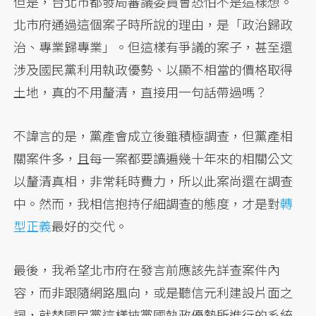
但是，台北市都發局審議委員會恐怕不是這樣想。
北市府通過這個案子時所說的理由，是「政治歸政
治、專業歸專業」。但這樣有爭議的案子，甚至還
涉及國民黨利用執政優勢、以顯不相當的價格取得
土地，真的不用釐清，直接用一句話帶過嗎？
不諱言的是，黨產會成立後雖積極調查，但黨產相
關案件多，且每一案都要讀遍幾十年來的相關公文
以釐清真相，非常耗時費力，所以此案尚還在調查
中。然而，我相信抱持仔細調查的態度，才是對
轉
型正義
最好的交代。
最後，我希望北市府在發言前應該先詳查案件內
容，而非跟隨網路風向，或是聽信元利建設片面之
詞，就替國民黨這樣挾黨國執政優勢所進行的系統