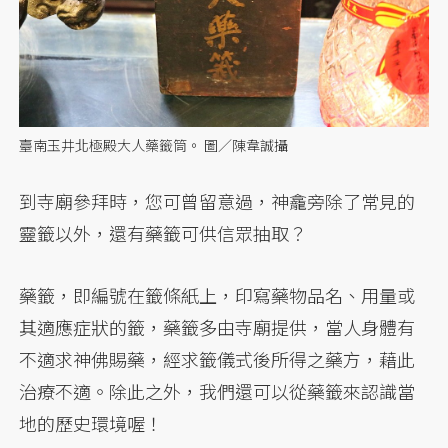
臺南玉井北極殿大人藥籤筒。 圖／陳韋誠攝
到寺廟參拜時，您可曾留意過，神龕旁除了常見的
靈籤以外，還有藥籤可供信眾抽取？
藥籤，即編號在籤條紙上，印寫藥物品名、用量或
其適應症狀的籤，藥籤多由寺廟提供，當人身體有
不適求神佛賜藥，經求籤儀式後所得之藥方，藉此
治療不適。除此之外，我們還可以從藥籤來認識當
地的歷史環境喔！