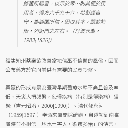
錄舊所賜書，以示於眾…酌其便於民
用者，得方六千九十六，希彭謹自
守，為鄉閭所信，因取其本，謄載於
版，列衙門之左右。（丹波元胤，
1983[1826]）
福建知州蔡襄欲改善當地信巫不信醫的風俗，因而
公布藥方於官府前供有需要的民眾抄寫。
藥籤的形成背景為臺灣早期醫療水準不高且普及率
低、天災人禍頻繁，使得疾病（特別是傳染病）猖
獗（吉元昭治，2000[1990]）。清代郁永河
（1959[1697]）奉命來臺開採硫磺，自述初到南臺
灣時並不相信「地水土害人，染疾多殆」的傳言，