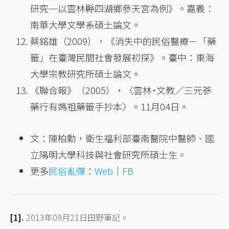
研究─以雲林縣四湖鄉參天宮為例》。嘉義：
南華大學文學系碩士論文。
蔡銘雄（2009），《消失中的民俗醫療－「藥
籤」在臺灣民間社會發展初探》。臺中：東海
大學宗教研究所碩士論文。
《聯合報》（2005），〈雲林˙文教／三元蔘
藥行有媽祖藥籤手抄本〉。11月04日。
文：陳柏勳，衛生福利部臺南醫院中醫師、國
立陽明大學科技與社會研究所碩士生。
更多
民俗亂彈
：
Web
｜
FB
2013年09月21日田野筆記。