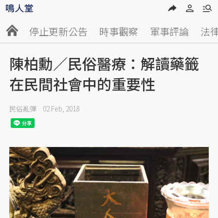
停止更新公告
時事觀察
軍事評論
法
陳柏勳／民俗醫療：解讀藥籤
在民間社會中的重要性
民俗亂彈
02 Feb, 2018