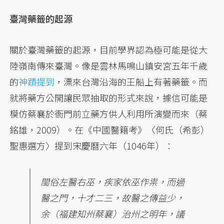
臺灣藥籤的起源
關於臺灣藥籤的起源，目前學界認為極可能是從大
陸嶺南傳來臺灣。像是雲林馬鳴山鎮安宮五年千歲
的
神蹟提到
，漂來台灣沿海的王船上有著藥籤。而
就將藥方公開讓民眾抽取的形式來說，據信可能是
模仿蔡襄於衙門前立藥方供人利用所演變而來（蔡
銘雄，2009）。在《中國醫籍考》〈何氏（希彭）
聖惠選方〉提到宋慶曆六年（1046年）：
閩俗左醫右巫，疾家依巫作祟，而過
醫之門，十才二三，故醫之傳益少，
余（福建知州蔡襄）治州之明年，議