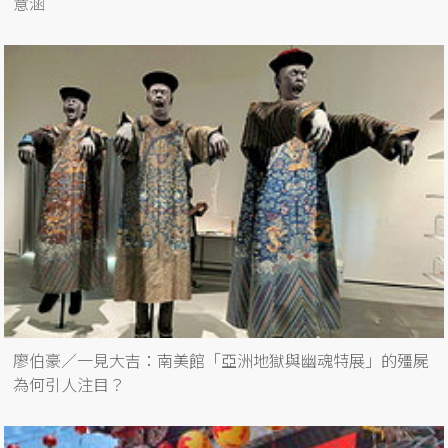
意涵
廖伯豪／一見大吉：南美館「亞洲地獄與幽魂特展」的殭屍
為何引人注目？