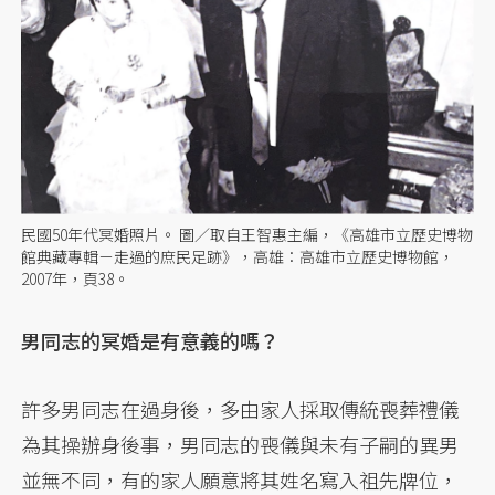
民國50年代冥婚照片。 圖／取自王智惠主編，《高雄市立歷史博物
館典藏專輯－走過的庶民足跡》，高雄：高雄市立歷史博物館，
2007年，頁38。
男同志的冥婚是有意義的嗎？
許多男同志在過身後，多由家人採取傳統喪葬禮儀
為其操辦身後事，男同志的喪儀與未有子嗣的異男
並無不同，有的家人願意將其姓名寫入祖先牌位，