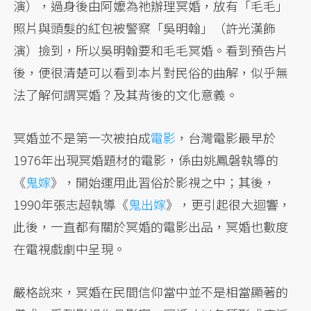
演），過身後由阿嬤為祂辦理冥婚，放有「毛毛」
照片與頭髮的紅包被警察「吳明翰」（許光漢飾
演）撿到，所以吳明翰要和毛毛冥婚。看到預告片
後，便很清楚可以看到本片對民俗的曲解，似乎無
法了解何謂冥婚？及其背後的文化意義。
冥婚並不是第一次被拍成
電影
，台灣電影最早於
1976年出現冥婚題材的電影，係由姚鳳磐執導的
《
鬼嫁
》，開始運用此習俗於影視之中；其後，
1990年張志超執導《
鬼出嫁
》，更引起很大迴響，
此後，一直都有關於冥婚的電影出品，冥婚也數度
在電視戲劇中呈現。
嚴格說來，冥婚在民間信仰當中並不是相當顯著的