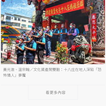
黃元澈、溫宗翰／文化資產鬧雙胞：十八庄在地人深陷「恐
怖情人」夢魘
看更多內容