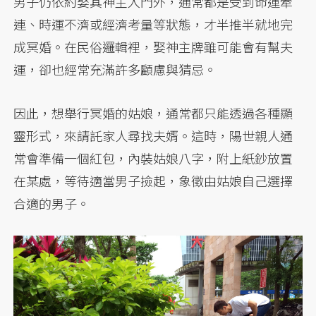
男子仍依約娶其神主入門外，通常都是受到命運牽
連、時運不濟或經濟考量等狀態，才半推半就地完
成冥婚。在民俗邏輯裡，娶神主牌雖可能會有幫夫
運，卻也經常充滿許多顧慮與猜忌。
因此，想舉行冥婚的姑娘，通常都只能透過各種顯
靈形式，來請託家人尋找夫婿。這時，陽世親人通
常會準備一個紅包，內裝姑娘八字，附上紙鈔放置
在某處，等待適當男子撿起，象徵由姑娘自己選擇
合適的男子。