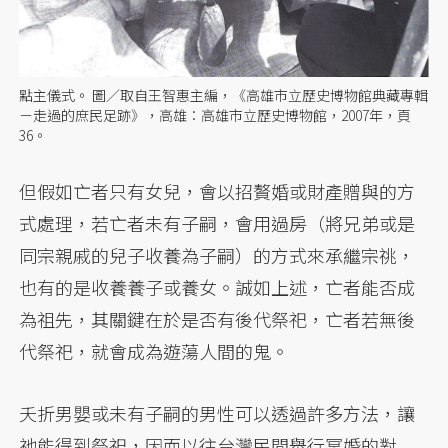
點主儀式。 圖／取自王智惠主編，《高雄市立歷史博物館典藏專輯
－走過的庶民足跡》，高雄：高雄市立歷史博物館，2007年，頁
36。
但假如亡者只有女兒，會以招贅婚或財產贈與的方
式處理，若亡者未有子嗣，會用過房（將兄弟或是
同宗親戚的兒子收養為子嗣）的方式來承繼宗祧，
也有的是收養養子或養女。誠如上述，亡者能否成
為祖先，其關鍵在於是否有後代祭祀，亡者若無後
代祭祀，就會成為遊蕩人間的鬼。
夭折男嬰或未有子嗣的男性可以透過許多方法，讓
祂能得到祭祀，因而以往台灣民間舉行冥婚的對