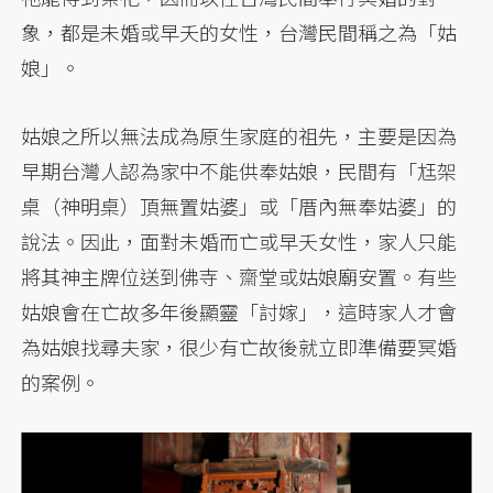
象，都是未婚或早夭的女性，台灣民間稱之為「姑
娘」。
姑娘之所以無法成為原生家庭的祖先，主要是因為
早期台灣人認為家中不能供奉姑娘，民間有「尪架
桌（神明桌）頂無置姑婆」或「厝內無奉姑婆」的
說法。因此，面對未婚而亡或早夭女性，家人只能
將其神主牌位送到佛寺、齋堂或姑娘廟安置。有些
姑娘會在亡故多年後顯靈「討嫁」，這時家人才會
為姑娘找尋夫家，很少有亡故後就立即準備要冥婚
的案例。