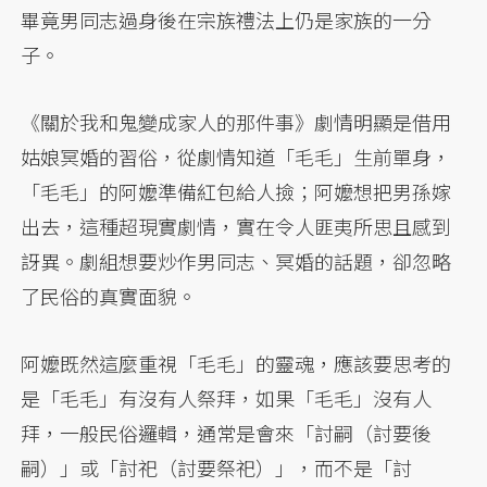
畢竟男同志過身後在宗族禮法上仍是家族的一分
子。
《關於我和鬼變成家人的那件事》劇情明顯是借用
姑娘冥婚的習俗，從劇情知道「毛毛」生前單身，
「毛毛」的阿嬤準備紅包給人撿；阿嬤想把男孫嫁
出去，這種超現實劇情，實在令人匪夷所思且感到
訝異。劇組想要炒作男同志、冥婚的話題，卻忽略
了民俗的真實面貌。
阿嬤既然這麼重視「毛毛」的靈魂，應該要思考的
是「毛毛」有沒有人祭拜，如果「毛毛」沒有人
拜，一般民俗邏輯，通常是會來「討嗣（討要後
嗣）」或「討祀（討要祭祀）」，而不是「討