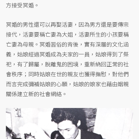
方接受冥婚。
冥婚的男性還可以再娶活妻，因為男方還是要傳宗
接代，活妻要稱亡妻為大姐，活妻所生的小孩要稱
亡妻為母親。冥婚習俗的背後，實有深層的文化涵
義，姑娘經過冥婚成為夫家的一員，姑娘得到了祭
祀，有了歸屬，脫離鬼的困境，重新納回正常的社
會秩序；同時姑娘在世的親友也獲得撫慰，對他們
而言完成彌補姑娘的心願，姑娘的娘家也藉由姻親
關係建立新的社會網絡。