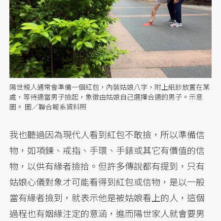
陽世親人通常會準備一個紅包，內裝姑娘八字，附上紙鈔放置在某
處，等待適當男子撿起，象徵由姑娘自己選擇合適的男子。示意
圖。 圖／聯合報系資料照
我也聽過因為現代人看到紅包不敢撿，所以準備信
物，如項鍊、戒指、手環、手錶或其它有價值的信
物，以供有緣者撿拾。但許多傳說都有提到，只有
姑娘心儀對象才可能看得到紅包或信物，是以一般
當有緣者撿到，就表示他是被姑娘看上的人，這個
過程也有姻緣注定的意涵，進而陽世家人就會要男