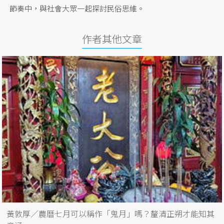
節奏中，與社會大眾一起探討民俗思維。
作者其他文章
黃敦厚／農曆七月可以稱作「鬼月」嗎？釐清正朔才能知其