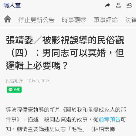
停止更新公告
時事觀察
軍事評論
法
張靖委／被影視誤導的民俗觀
（四）：男同志可以冥婚，但
邏輯上必要嗎？
民俗亂彈
10 Feb, 2023
導演程偉豪執導的新片《關於我和鬼變成家人的那
件事》，描述一段同志冥婚的故事，從
前導預告
可
知，劇情主要講述男同志「毛毛」（林柏宏飾