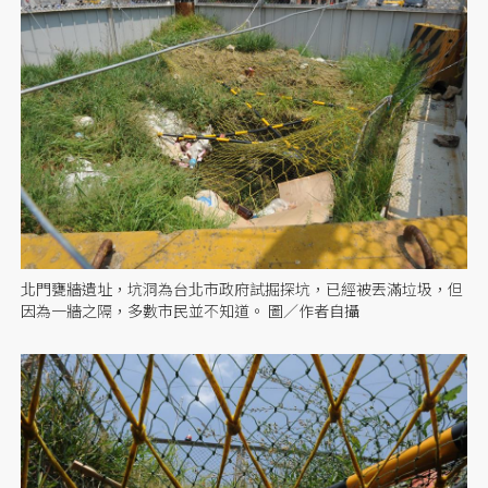
北門甕牆遺址，坑洞為台北市政府試掘探坑，已經被丟滿垃圾，但
因為一牆之隔，多數市民並不知道。 圖／作者自攝