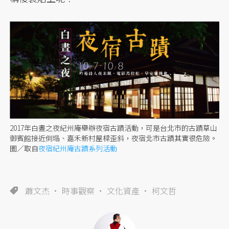
2017年白晝之夜紀州庵舉辦夜宿古蹟活動，可是台北市的古蹟草山
御賓館接近倒塌、嘉禾新村屋樑歪斜，夜宿北市古蹟其實很危險。
圖／取自
夜宿紀州庵古蹟系列活動
蕭文杰
時事觀察
文化資產
柯文哲