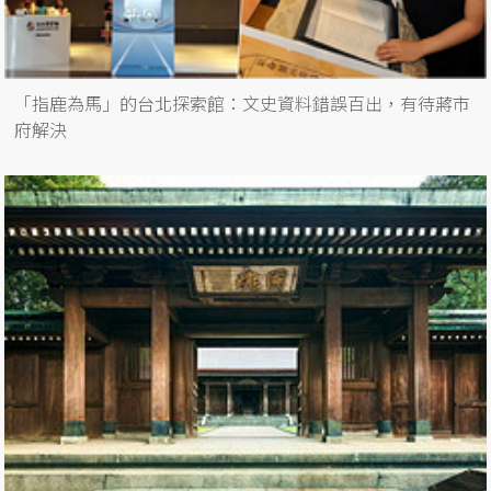
「指鹿為馬」的台北探索館：文史資料錯誤百出，有待蔣市
府解決