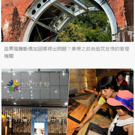
苗栗龍騰斷橋加固哪裡出問題？美學之前尚追究怠惰的管理
機關