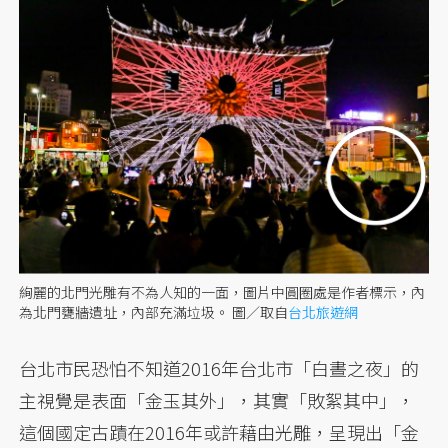
絢麗的北門光雕有不為人知的一面，圖片中圓圈處是作者標示，內
為北門甕牆遺址，內部充滿垃圾。
圖／取自
台北旅遊網
台北市民恐怕不知道2016年台北市「白晝之夜」的
主視覺是表面「金玉其外」，其實「敗絮其中」，
這個國定古蹟在2016年或許藉由光雕，呈現出「金