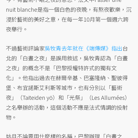
nuit blanche是指一個白色的夜晚，有熬夜歡樂，沉
浸於藝術的美好之意，在每一年10月第一個週六跨
夜舉行。
不過藝術評論家
吳牧青去年就在《端傳媒》指出
台
北的「白晝之夜」是誤用敘述，吳牧青認為「白晝
之夜」的概念不是「巴黎授權特許式的獨有文
化」。他指出過去在赫爾辛基、巴塞隆納、聖彼得
堡、布宜諾斯艾利斯等城市，也有分別以「藝術
夜」（Taiteiden yö）和「光祭」（Les Allumées）
之名舉辦的活動，這個活動不應是法式情調的投射
物。
姑且不論要用什麼樣的名稱，巴黎辦理「白晝之