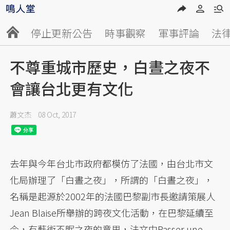
停止更新公告
時事觀察
軍事評論
法
不尊重城市歷史，白晝之夜不
會讓台北更有文化
蕭文杰
08 Oct, 2017
去年與今年台北市政府都模仿了法國，由台北市文
化局辦理了「白晝之夜」，所謂的「白晝之夜」，
名稱是起源於2002年的法國巴黎副市長邀請策展人
Jean Blaise所舉辦的跨夜文化活動，在巴黎延續至
今，有藝術不眠之夜的意思，法文中Passer une