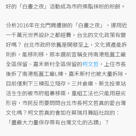
好的「白晝之夜」活動成為市府擦脂抹粉的粉餅。
分析2016年在北門周遭辦的「白晝之夜」，挪用近
一千萬元世界設計之都經費，台北的文化政策有變
好嗎？ 台北市政府依舊是開發至上，文化資產能拆
則拆，能移則移，原本選前宣稱支持南港瓶蓋工廠
全區保留、嘉禾新村全區保留的
柯文哲
，上任市長
後拆了南港瓶蓋工廠L棟，嘉禾新村也被大量拆除，
目前僅剩下三棟孤立殘存。三井倉庫、新北投車站
活生生的被市府粗暴移築，重組工法也只能用惡劣
形容，市民反而要問問台北市長柯文哲真的愛台灣
文化嗎？柯文哲真的會如在蔡瑞月舞蹈社說的：
「盡最大力量保存帶有台灣文化的古蹟」？