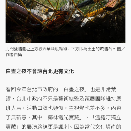
北門甕牆遺址上方被丟棄酒瓶雜物，下方即為出土的城牆石。 圖／
作者自攝
白晝之夜不會讓台北更有文化
看回今年台北市政府的「白晝之夜」也是非常荒
謬，台北市政府不只是藝術總監及策展團隊維持原
班人馬，活動口號也類似，主視覺也差不多，內容
了無新意，其中「椰林電光寶藏」、「溫羅汀獨立
寶藏」的展演路線更是諷刺。因為當代文化資產的