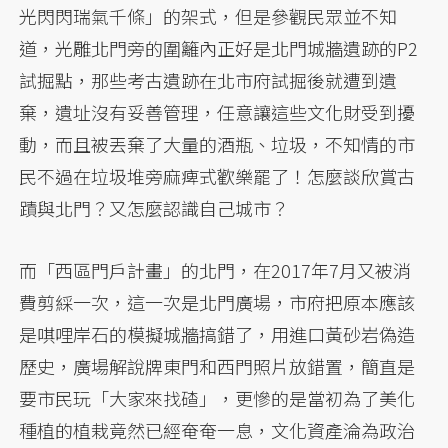
光閃閃瑞氣千條」的架式，但是參觀民眾並不知
道，光雕北門旁的圍籬內正好是北門城牆遺跡的P2
試掘點，那些考古遺跡在北市府試掘後就遭到遺
棄，遺址沒有妥善管理，任意讓這些文化財受到擾
動，而且被丟棄了大量的酒瓶、垃圾，不知情的市
民不過在垃圾堆旁麻痺式歡樂罷了！怎麼談欣賞古
蹟與北門？又怎麼認識自己城市？
而「西區門戶計畫」的北門，在2017年7月又被消
費剪綵一次，這一次是北門廣場，市府把原本應該
是唭哩岸石的模擬城牆搞錯了，用進口黃砂岩偽造
歷史，廣場解說牌東門和西門照片放錯置，簡直是
要市民玩「大家來找碴」，更慘的是當初為了美化
種植的植栽竟然已經奄奄一息，文化資產淪為政治