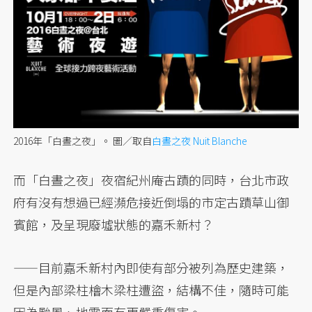
2016年「白晝之夜」。
圖／取自
白晝之夜 Nuit Blanche
而「白晝之夜」夜宿紀州庵古蹟的同時，台北市政
府有沒有想過已經瀕危接近倒塌的市定古蹟草山御
賓館，及呈現廢墟狀態的嘉禾新村？
——目前嘉禾新村內即使有部分被列為歷史建築，
但是內部梁柱檜木梁柱遭盜，結構不佳，隨時可能