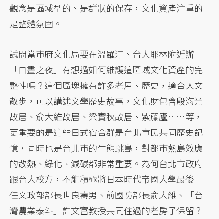
觀念是區域型的、是群狀的保存，文化資產注重的
是整體氛圍。
試問當市府文化局要在溫羅汀、台大耶林附近辦
「白晝之夜」有想過如何維護這區域文化資產的完
整性嗎？這個區塊擁有許多老屋、歷史，適合人文
散步，可以講述文學歷史故事，文化財包含殷海光
故居、俞大維故居、梁實秋故居、紫藤廬……等，
更重要的是這些日式宿舍群是台北市民共同歷史記
憶，同時也是台北市的生態跳島，對都市熱島效應
的散熱、綠化、減碳都非常重要。為何台北市政府
跟台大校方，不能積極將日本時代帝國大學最後一
任文政部部長世良壽男、前國防部長俞大維、「台
灣農業泰斗」許文富教授共同住過的老房子保留？