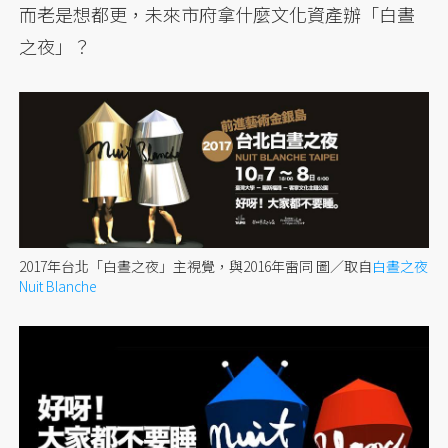
而老是想都更，未來市府拿什麼文化資產辦「白晝
之夜」？
2017年台北「白晝之夜」主視覺，與2016年雷同
圖／取自
白晝之夜
Nuit Blanche