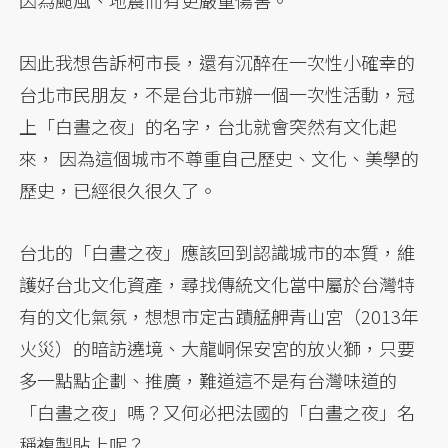
因為颱風、地震而有更嚴重傷害。
因此我想告訴柯市長，還有沉醉在一次性小確幸的
台北市民朋友，不是台北市辦一個一次性活動，冠
上「白晝之夜」的名字，台北就會突然有文化起
來， 因為這個城市不尊重自己歷史、文化、美學的
歷史，已經很久很久了。
台北的「白晝之夜」應該回到認識城市的本質，維
護好台北文化資產，尋找傳統文化當中屬於台灣特
有的文化氣氛，想想市定古蹟艋舺青山宮（2013年
火災）的暗訪遶境、大龍峒保安宮的放火獅，只要
多一點點企劃、推廣，難道這不是有台灣味道的
「白晝之夜」嗎？又何必把法國的「白晝之夜」名
稱複製貼上呢？