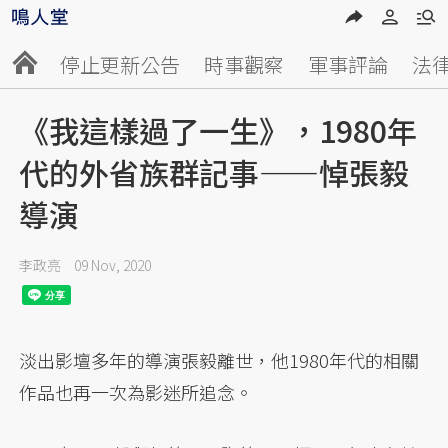
停止更新公告
時事觀察
軍事評論
法
《我這樣過了一生》，1980年
代的外省族群記事——悼張毅
導演
李政亮
09 Nov, 2020
淡出影壇多年的導演張毅離世，他1980年代的相關
作品也再一次為影迷所追念。