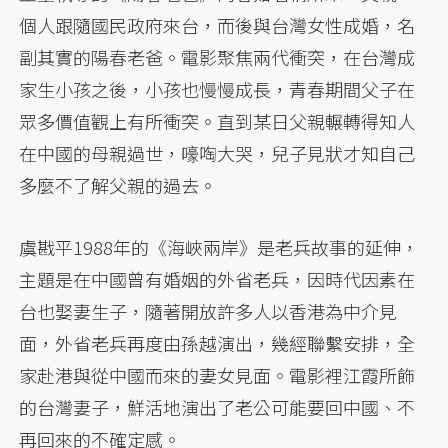
個人跟隨國民政府來台，而後與台灣女性成婚，名
副其實的陽春老爸。電影聚焦兩代衝突，在台灣成
家生小孩之後，小孩也慢慢成長，青春期間父子在
眾多價值觀上有所衝突。直到某日父親輾轉得知人
在中國的母親過世，嚎啕大哭，兒子見狀才知自己
多麼不了解父親的過去。
虞戡平1988年的《海峽兩岸》是老兵故事的延伸，
主題是在中國曾有婚姻的外省老兵，因時代因素在
台也娶妻生子，隨著開放許多人以香港為中介見
面，外省老兵再度由孫越演出，幾經聯繫安排，全
家赴港與從中國而來的妻女見面。電影裡江霞所飾
的台灣妻子，鮮活地演出了老公可能要回中國、不
再回來的不確定感。