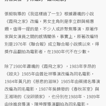
張毅執導的《我這樣過了一生》根據蕭颯的小說
《霞飛之家》改編，男女主角則是李立群與楊惠
姍。值得一提的是，不少人或許聚焦導演、原著作
家與女演員之間的感情關係，事實上，原著改編特
別是1976年《聯合報》成立聯合報小說獎以來，得
獎作品翻拍為電影者，在1980年代不在少數。
除了1980年蕭颯的《霞飛之家》，1983年李昂的
《殺夫》1985年由曾壯祥導演改編為同名電影，
1984年黃凡的《慈悲的滋味》1985年由蔡揚名導演
改編為同名電影，1987年吳錦發的《春秋茶室》與
王湘琦的《沒卵頭家》，也分別在1988年、1989年
由徐進良導演、陳坤厚導演翻拍為同名電影。