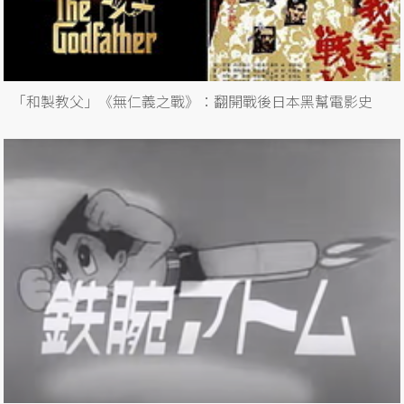
「和製教父」《無仁義之戰》：翻開戰後日本黑幫電影史