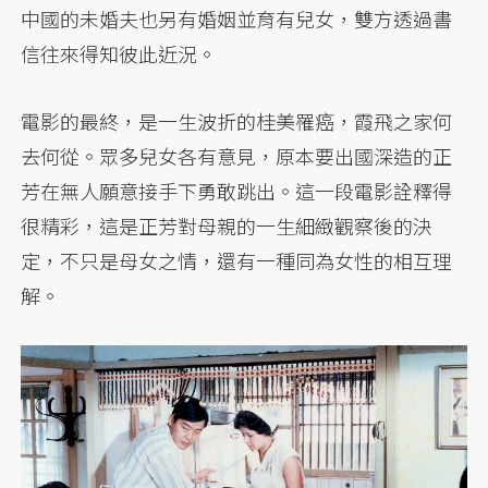
中國的未婚夫也另有婚姻並育有兒女，雙方透過書
信往來得知彼此近況。
電影的最終，是一生波折的桂美罹癌，霞飛之家何
去何從。眾多兒女各有意見，原本要出國深造的正
芳在無人願意接手下勇敢跳出。這一段電影詮釋得
很精彩，這是正芳對母親的一生細緻觀察後的決
定，不只是母女之情，還有一種同為女性的相互理
解。