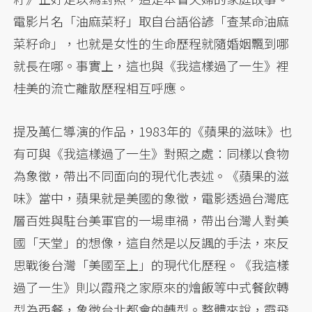
電影片名「油麻菜籽」取自台語俗諺「查某命油麻
菜籽命」，也就是女性的生命歷程就隨婚姻飄到哪
就長在哪。事實上，這也與《我這樣過了一生》裡
桂美的流亡離散歷程相互呼應。
提及萬仁導演的作品，1983年的《蘋果的滋味》也
有可與《我這樣過了一生》對照之處：同樣以食物
為象徵，帶出不同面向的現代化表述。《蘋果的滋
味》當中，蘋果就是美國的象徵，電影透過台灣底
層百姓與駐台美軍官的一場車禍，帶出台灣人對美
國「天堂」的想像，這自然是以反諷的手法，來反
思戰後台灣「美國至上」的現代化歷程。《我這樣
過了一生》則以霞飛之家原來的燴飯等中式餐飲轉
型為西餐，象徵台北都會的轉型。整體來說，霞飛