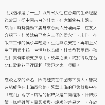
《我這樣過了一生》以外省女性在台灣的生命經歷
為故事，從中國來台的桂美，在家鄉曾有未婚夫，
然而，時勢變動下隻身來台兩人分隔兩岸。在友人
介紹下，桂美嫁給已育有三子的侯永年，未料，在
飯店工作的侯永年嗜賭，生活無法安定，再加上又
生了兩個小孩，生活無以為繼。桂美帶著兩個小孩
赴日幫傭賺錢支撐家用，幾年之後，終於得以在台
北仁愛路巷子裡開起「霞飛之家」餐廳。
霞飛之家的命名，因為桂美在中國鄉下長大，聽說
有親戚住在上海霞飛路，繁華上海的印象就集中在
「霞飛」兩字。店裡的招牌菜是牛肉燴飯、什錦炒
飯、咖哩雞等。電影版與小說版的差異之一，在於