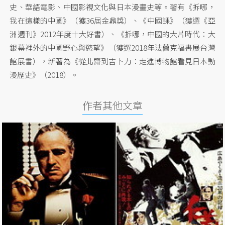
史、華語電影、中國影視文化與日本漫畫史等。著有《拆哪，
我在這樣的中國》（獲36屆金鼎獎）、《中國課》（獲選《亞
洲週刊》2012年度十大好書）、《拆哪，中國的大片時代：大
銀幕裡外的中國野心與慾望》（獲選2018年法蘭克福書展台灣
館展書），新著為《從北齋到吉卜力：走進博物館看見日本動
漫歷史》（2018）。
作者其他文章