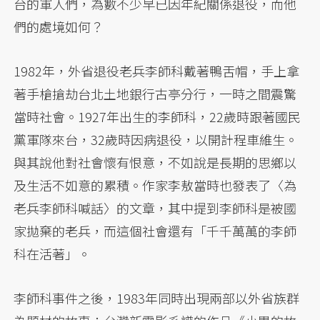
台的軍人們，為數不少早已因年紀關係退役，而他
們的處境如何？
1982年，外省退役老兵李師科戴著鴨舌帽，手上拿
著手槍搶劫台北土地銀行古亭分行，一時之間震驚
當時社會。1927年出生的李師科，22歲時跟著國民
黨軍隊來台，32歲時因病退役，以開計程車維生。
與其說他對社會懷有恨意，不如說是長期的思鄉以
及生活不如意的累積。作家李敖當時也發表了〈為
老兵李師科喊話〉的文章，其中提到李師科是被國
家拋棄的老兵，而這個社會還有「千千萬萬的李師
科在活著」。
李師科事件之後，1983年同時出現兩部以外省族群