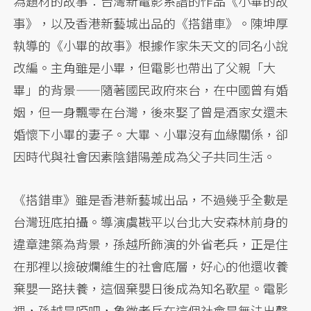
為題材的故事：台灣新電影系譜的作品《小畢的故
事》，以及香港新藝城出品的《搭錯車》。陳坤厚
執導的《小畢的故事》根據作家朱天文的同名小說
改編。主角雖是小畢，但電影也帶出了父親「大
畢」的背景——隨著國民政府來台，在中國曾有婚
姻，但一身飄零在台灣，後來娶了曾是酒家女還未
婚懷下小畢的妻子。大畢、小畢沒有血緣關係，卻
因時代與社會因素陰錯陽差成為父子共同生活。
《搭錯車》雖是香港新藝城出品，不過幾乎全數是
台灣班底拍攝。導演虞戡平以台北大安森林前身的
違章建築為背景，孫越所飾演的外省老兵，正是住
在那裡以撿破爛維生的社會底層，好心的他還收養
棄嬰一路扶養，這個棄嬰日後成為知名歌星。電影
裡，孫越是啞吧，象徵老兵在這個社會是無法出聲