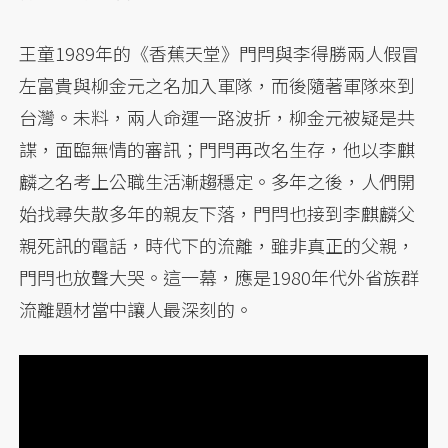
王童1989年的《香蕉天堂》門閂與李得勝兩人假冒
左富貴與柳金元之名加入軍隊，而後隨著軍隊來到
台灣。未料，兩人命運一路波折，柳金元被疑是共
諜，面臨無情的審訊；門閂再改名生存，他以李麒
麟之名考上公職生活漸趨穩定。多年之後，人們開
始找尋失散多年的親友下落，門閂也接到李麒麟父
親死訊的電話，時代下的流離，雖非真正的父親，
門閂也放聲大哭。這一幕，應是1980年代外省族群
流離題材當中讓人最深刻的。