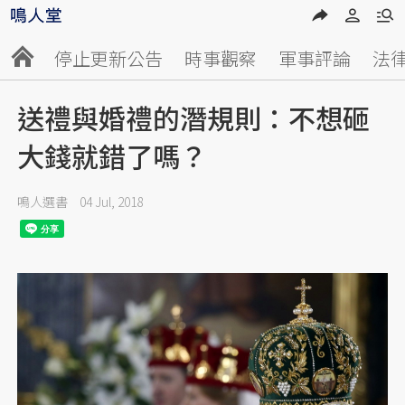
停止更新公告
時事觀察
軍事評論
法
送禮與婚禮的潛規則：不想砸
大錢就錯了嗎？
鳴人選書
04 Jul, 2018