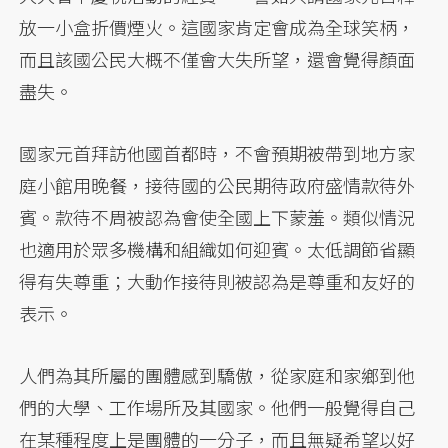
放一小盒折價煙火。這國家肯定會成為全球笑柄，
而且該國公民大概不僅會大失所望，還會覺得顏面
盡失。
國家元首拜訪他國首都時，不會預期被帶到地方家
庭小館用晚餐，接待國的公民期待政府盛情款待外
賓。款待不周被認為會使全國上下蒙羞。類似情況
也適用於眾多機構和組織如何迎賓。太低調節省顯
得有失尊重；大動作接待則被認為是尊重和友好的
表示。
人們為其所屬的團體感到驕傲，從家庭和家鄉到他
們的大學、工作場所及其國家。他們一般覺得自己
在某種程度上是團體的一分子，而且無疑希望以好