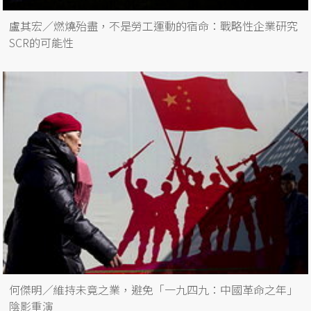
盧其宏／燃燒殆盡，不是勞工運動的宿命：戰略性企業研究
SCR的可能性
何傑明／維持未竟之業，避免「一九四九：中國革命之年」
陰影重演