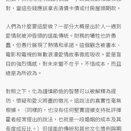
對，當這些錢應該拿去清償卡債或付房屋頭期款。
人們為什麼要這麼做？一部分大概是出於人一遇到
愛情就被沖昏頭的逞能傳統。財務的犧牲也許愚
蠢，但愚行展現了熱情和承諾。這個觀念被書本、
電影和電視的無數浪漫愛情故事徹底吸收。愛是盲
目的強烈情感，對未來蠻不在乎，不惜成本，而且
總是為所欲為。
對照之下，化為謹慎節儉的智慧可以被解釋為提
防、懷疑和愛火將盡的徵兆。這說法的真實性毫無
根據。（同樣的，也沒有任何堅實證據支持批評揮
霍者經常提出的說法，也就是一段婚姻的成本及其
長度成反比。）但逞能的傳統和其他文化慣例與期