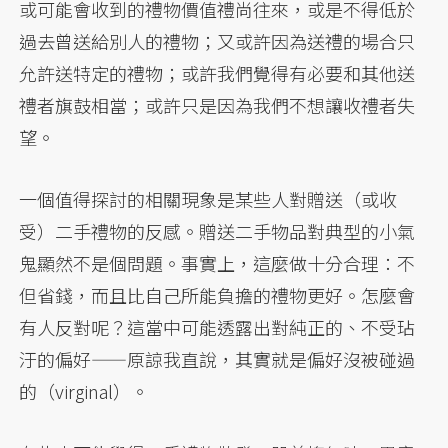
或可能會收到的禮物價值禮尚往來，或是不得低於
過去曾送給別人的禮物；又或許因為送禮的場合只
允許送特定的禮物；或許我們覺得有必要和其他送
禮者旗鼓相當；或許只是因為我們不想讓收禮者失
望。
一個值得探討的相關現象是某些人對贈送（或收
受）二手禮物的反感。贈送二手物品對典型的小氣
鬼顯然不是個問題。事實上，這麼做十分合理：不
但省錢，而且比自己所能負擔的禮物更好。怎麼會
有人反對呢？這當中可能透露出對純正的、不受玷
汙的偏好——原諒我直說，其實就是偏好沒被碰過
的（virginal）。