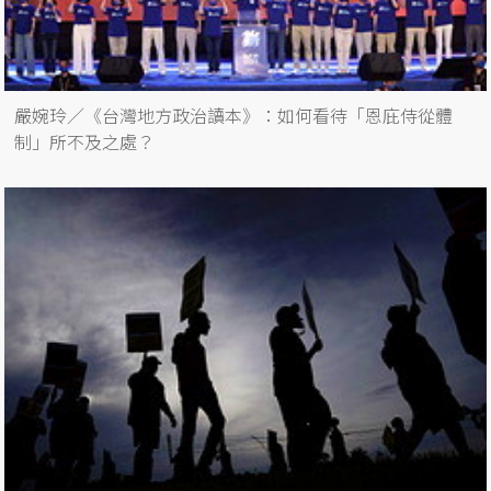
嚴婉玲／《台灣地方政治讀本》：如何看待「恩庇侍從體
制」所不及之處？