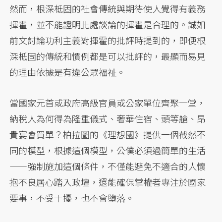
然而，根深柢固的社會傳統與期待使人覺得有義務
揮霍，並不能證明此處談論的揮霍是合理的。誠如
前文討論功利主義對揮霍的批評時提到的，即便根
深柢固的傳統和慣例都是可以批評的，最顯而易見
的理由依據是有違公眾福祉。
當國家元首或政府高級官員或公家單位齊聚一堂，
納稅人為何得為隆重儀式、奢華住宿、頭等艙、昂
貴宴會買單？柏拉圖的《理想國》提供一個截然不
同的模型，根據這個模型，公僕必須過簡單的生活
——強制施加這個條件，不僅能避免不適合的人懷
抱不良居心踏入政壇，還能確保掌權者專注於國家
要事，不受干擾，也不會墮落。