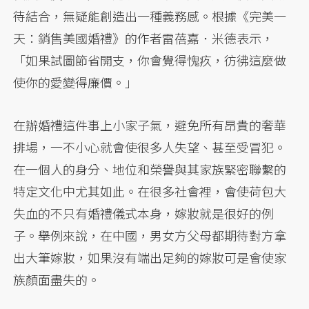
待結合，無疑能創造出一種義務感。根據《完美一
天：銷售美國婚禮》的作者雷蓓嘉．米德表示，
「如果試圖節省開支，你會覺得愧疚，彷彿這麼做
使你的愛變得廉價。」
在辦婚禮這件事上小家子氣，避免所有昂貴的奢華
排場，一不小心就會使很多人失望、甚至受冒犯。
在一個人的身分、地位和榮譽與其家族緊密聯繫的
特定文化中尤其如此。在很多社會裡，會使荷包大
失血的不只有婚禮儀式本身，嫁妝就是很好的例
子。舉例來說，在中國，男女方父母都期待對方拿
出大筆嫁妝，如果沒有端出足夠的嫁妝可是會使家
族顏面盡失的。