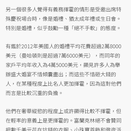
另一個很多人覺得有義務揮霍的情形是受邀出席特
殊慶祝場合時，像是婚禮、猶太成年禮或生日會。
特別是婚禮，似乎鼓勵一種「絕不手軟」的態度。
有鑑於2012年美國人的婚禮平均花費超過2萬8000
美元（曼哈頓則是超過7萬6000美元），而同年的
家戶平均年收入為4萬5000美元，顯見許多人為舉
辦盛大婚宴不惜傾囊盡出；而這些不惜砸大錢的
人，在某種程度上比名人更加揮霍，因為這對他們
而言是比較沉重的負擔。
他們在奢華縱慾的程度上或許顯得比較不揮霍，但
在輕率的意義上是更揮霍的。富蘭克林絕不會贊同
把數千美元花在坑錢的衣服、小珠寶首飾和徹夜派