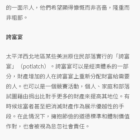
的一面示人，他們希望顯得慷慨而非吝嗇，隆重而
非粗鄙。
誇富宴
太平洋西北地區某些美洲原住民部落實行的「誇富
宴」（potlatch）。誇富宴可以是經濟體系的一部
分，財產增加的人在誇富宴上重新分配財富給需要
的人。也可以是一個競賽活動，個人、家庭和部落
試圖藉由捐出比對手更多的財產來提高其地位。有
時候炫富者甚至把消滅財產作為展示優越性的手
段。在此情況下，擁抱節儉的道德標準和體制價值
作對，也會被視為怠忽社會責任。