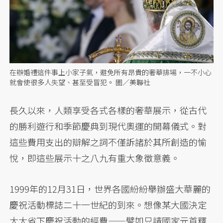
在辦婚禮這件事上小家子氣，避免所有昂貴的奢華排場，一不小心
就會使很多人失望、甚至受冒犯。 圖／美聯社
長久以來，人類享受各式各樣的奢華展示，從古代
的勝利遊行和季節慶典到現代奧運的開幕儀式。對
這些費用支出的辯解之詞不僅訴諸於其所創造的愉
悅，即這些展示十之八九有重大象徵意義。
1999年的12月31日，世界各國紛紛舉辦盛大華麗的
慶祝活動標誌二十一世紀的到來。想像某大國決定
大大省下慶祝活動的經費——譬如只請國家元首釋