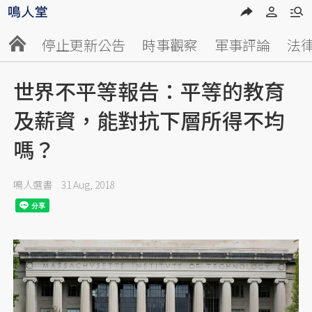
停止更新公告
時事觀察
軍事評論
法
世界不平等報告：平等的教育
及薪資，能對抗下層所得不均
嗎？
鳴人選書
31 Aug, 2018