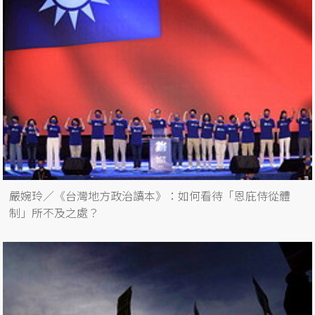
嚴婉玲／《台灣地方政治讀本》：如何看待「恩庇侍從體
制」所不及之處？