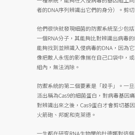
一種系統，能夠在入侵病毒的基因組上同
者的DNA序列辨識出它們的身分）。剪切
他們很快就發現細菌的防禦系統至少包括
一個RNA分子，其能夠比對辨識出病毒的
能夠找到並辨識入侵病毒的DNA，因為
像把敵人永恆的影像揣在自己口袋中，或
組內，無法消除。
防禦系統的第二個要素是「殺手」。一旦
派出稱為Cas9的細菌蛋白，對病毒基
對辨識出來之後，Cas9蛋白才會剪切
火箭砲、邦妮和克萊德。
一生都在研究RNA生物學的杜德娜對這