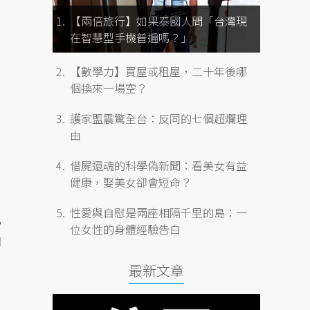
【兩倍旅行】如果泰國人問「台灣現
在智慧型手機普遍嗎？」
【數學力】買屋或租屋，二十年後哪
個換來一場空？
護家盟震驚全台：反同的七個超爛理
由
借屍還魂的科學偽新聞：看美女有益
健康，娶美女卻會短命？
性愛與自慰是兩座相隔千里的島：一
比
位女性的身體經驗告白
和
最新文章