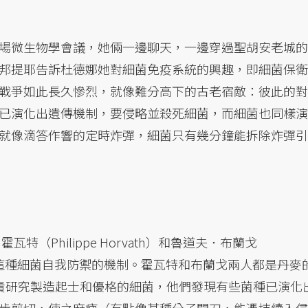
場微生物學會議，她倆一邊聊天，一邊穿過聖胡安老城的
邦提耶告訴杜德娜她對細菌免疫系統的興趣，即細菌保衛
戰爭如此長久慘烈，就像難分高下的古老宿敵：彼此的對
已演化出遺傳機制，要侵略並殺死細菌，而細菌也同樣演
就像滴答作響的定時炸彈，細菌只有幾分鐘能拆除炸彈引
特（Philippe Horvath）和魯道夫．布蘭戈
意中發現了這種細菌自我防禦的機制。霍瓦特和布蘭戈兩人都是丹麥
，負責研究製造起士和優格的細菌，他們發現有些菌種已演化