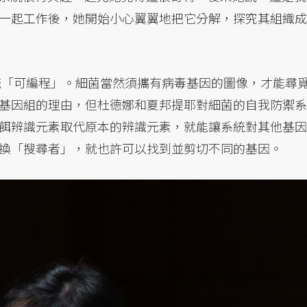
一起工作後，她開始小心翼翼地把它分解，探究其組織成
系統「可編程」。細菌當然須攜有病毒基因的圖像，才能尋
基因組的理由，但杜德娜和夏邦提耶對細菌的自我防禦系
餌辨識元素取代原本的辨識元素，就能讓系統對其他基因
換「搜尋者」，就也許可以找到並剪切不同的基因。