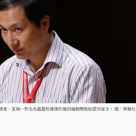
建奎，宣稱一對名為露露和娜娜的基因編輯雙胞胎嬰兒誕生。 圖／美聯社