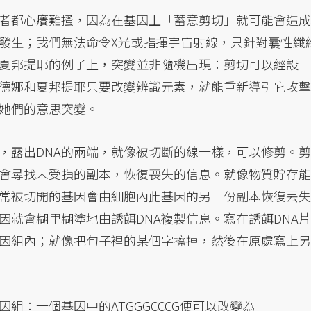
者都心癢難搔，因為在基因上「蓄意剪切」就可能會造成
發生；我們無法命令X光或指揮宇宙射線，只針對囊性纖
夏邦提耶的例子上，突變並非隨機出現：剪切可以經設
德娜和夏邦提耶只要改變辨識元素，就能重新導引它攻擊
她們的意思突變。
，露出DNA的兩端，就像被切斷的線一樣，可以修剪。剪
會尋找未受損的副本，恢復喪失的信息。就像物質貯存能
常被切開的基因會由細胞內此基因的另一份副本恢復丟失
因就會糊里糊塗地由誘餌DNA複製信息。寫在誘餌DNA片
因組內；就像把句子裡的某個字擦掉，然後在原處寫上另
組：一個基因中的ATGGGCCCG便可以改變為