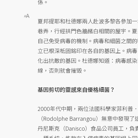
係。
夏邦提耶和杜德娜兩人赴波多黎各參加一
巷弄，行經拱門色牆赭白相間的屋宇。夏
自己免受病毒的機制。病毒和細菌之間的
立已根深柢固銘印在各自的基因上。病毒
化出抗敵的基因。杜德娜知道：病毒感染
線，否則就會摧毀。
基因剪切的靈感來自優格細菌？
2000年代中期，兩位法國科學家菲利普．霍瓦
（Rodolphe Barrangou）無
丹尼斯克（Danisco）食品公司員工