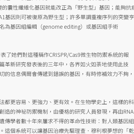
。突變的囊性纖維化基因就能改正為「野生型」基因；能夠抗
CA1基因則可被復原為野生型；許多單調重複序列的突變
因組編輯（genome editing）或基因組手術
了她們對這種稱作CRISPR/Cas9微生物防禦系統的報
篇革新研究發表後的三年中，各界如火如荼地使用此技
切的信息偶爾會傳遞到錯誤的基因，有時修補效力不夠，
法都更容易、更強力、更有效。在生物學史上，這樣的科
創造的神祕防禦機制，由優格的研究人員發現，再由RNA
遺傳學者數十年來屢求不得的革命性技術：對人類基因組
。這個系統可以讓基因治療先驅理查．穆利根夢想的「乾