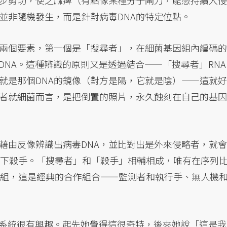
步剪切，使之麻痺（有點像某種分子閘刀，能憑持續入侵
並非隨機發生，而是針對病毒DNA的特定位點。
兩個要素，第一個是「搜尋者」，在細菌基因組內編碼的
DNA。這種辨識的原則又是透過結合——「搜尋者」RNA
它就是那個DNA的鏡像（對方是陽，它就是陰）——這就好
者就細菌而言，是把倒置的照片，永久蝕刻在自己的基因
藉由反像辨識出病毒DNA，並比對出是外來侵略者，就會
因痛下殺手。「搜尋者」和「殺手」相輔相成，唯有在序列
基因組，這是經典的合作組合——監測者和執行手、無人機
個系統很有興趣。起先她覺得這很奇特，後來她說「這是我