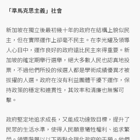
「準馬克思主義」社會
新加坡在獨立後最初幾十年的政府在結構上貌似民
主，但在實際運作上卻毫不民主。在李光耀及領導
人心目中，運作良好的政府遠比民主來得重要。新
加坡的確定期舉行選舉，絕大多數人民也認真地投
票，不過他們所投的候選人都是學術成績優異才被
拔擢的人選。政府在沒有利益團體干擾下運作，保
持政策的穩定和連貫性，其效率和清廉也無懈可
擊。
政府堅定地追求成長，又能成功達致目標，提升了
民眾的生活水準，使得人民願意犧牲權利、追求繁
榮。領導階層以以下兩點合理化政府的干預。他們