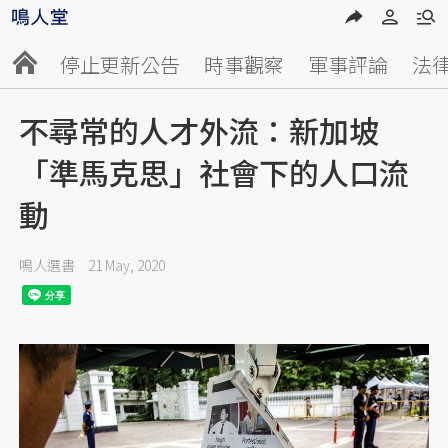
停止更新公告
時事觀察
軍事評論
法
不尋常的人才外流：新加坡
「準馬克思」社會下的人口流
動
鳴人選書
21 May, 2020