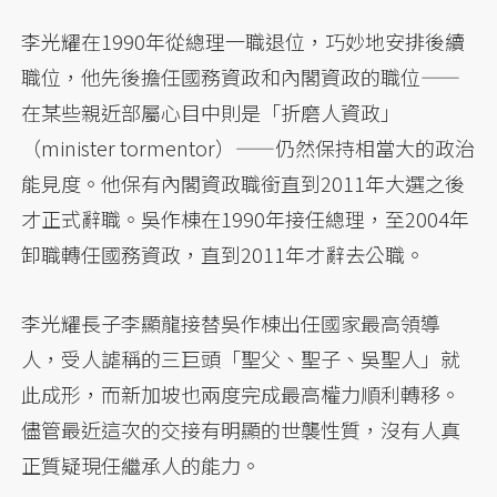
李光耀在1990年從總理一職退位，巧妙地安排後續
職位，他先後擔任國務資政和內閣資政的職位——
在某些親近部屬心目中則是「折磨人資政」
（minister tormentor）——仍然保持相當大的政治
能見度。他保有內閣資政職銜直到2011年大選之後
才正式辭職。吳作棟在1990年接任總理，至2004年
卸職轉任國務資政，直到2011年才辭去公職。
李光耀長子李顯龍接替吳作棟出任國家最高領導
人，受人謔稱的三巨頭「聖父、聖子、吳聖人」就
此成形，而新加坡也兩度完成最高權力順利轉移。
儘管最近這次的交接有明顯的世襲性質，沒有人真
正質疑現任繼承人的能力。