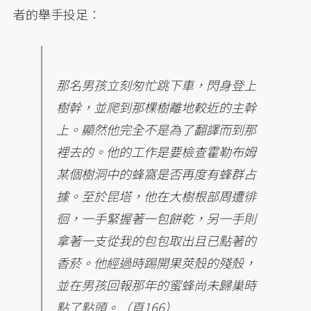
者的舉手投足：
那名男孩立刻匆忙跳下車，閃身登上
樹幹，並爬到那棵樹離地較近的主幹
上。顯然他完全不是為了翻譯而到那
裡去的。他的工作是要檢查霍勒布姆
某個樹洞中的蜂窩是否再度有蜂群占
據。至於昆塔，他在大樹根部周遭徘
徊，一手緊握著一包餅乾，另一手則
拿著一支從我的包包取出且已點著的
香菸。他經過時踢開果莢殼的殘殼，
並在男孩回報那年的蜜蜂尚未歸巢時
點了點頭。（頁166）