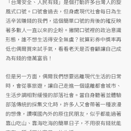
「台灣安全、人民有錢」是個打動許多台灣人的旋
風式口號。口號會過去，但身處現代社會每日為生
活辛苦賺錢的我們，這個簡單口號的背後的確反映
著多數人一直以來的企盼。撇開口號裡的政治意識
形態，誰不想生活得安全無虞？就算彩券中獎率再
低也偶爾買來試手氣，看看老天是否眷顧讓自己成
為有錢的億萬富翁！
但是另一方面，偶爾我們想要逃離現代生活的日常
時，會從事旅遊，讓自己走進一個遠離都會城市、
生活步調相對緩慢的部落社會。當自身聽著並體驗
部落傳統的採集文化時，許多人又會帶著一種浪漫
的想像，讚嘆國內外的原住民朋友，似乎都能過著
靠山吃山、靠海吃海的簡單日子，不用很有錢就能