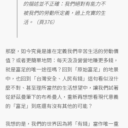
的描述並不正確：我們絕對有能力不
被我們的勞動所定義，過上充實的生
活。（頁376）
那麼，如今究竟是誰在定義我們辛苦生活的勞動價
值？或者更簡單地問：每天汲汲營營地賺更多錢，
就是富足的唯一途徑嗎？回到「原始富足」的地景
中，也回到「台灣安全、人民有錢」這句看似沒什
麼不對、甚至理所當然的生活想望中，讓我們試著
從舒茲曼筆下的布希曼人，重新再想想看現代意義
的「富足」到底還有沒有其他的可能？
我想的是，我們的世界因為將「有錢」當作唯一重