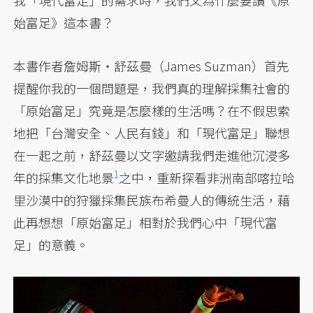
我「現代富足」的需求時，我們又為什麼要讀《原
始富足》這本書？
本書作者詹姆斯・舒茲曼（James Suzman）首先
提醒你我的一個問題是，我們真的理解採集社會的
「原始富足」究竟是怎麼樣的生活嗎？在不假思索
地把「台灣安全、人民有錢」和「現代富足」聯想
在一起之前，舒茲曼以文字邀請我們走進他沉浸多
1
年的採集文化
地景
之中，重新探看非洲南部喀拉哈
里沙漠中的狩獵採集民族布希曼人的傳統生活，藉
此再想想「原始富足」相對於我們心中「現代富
足」的意義。