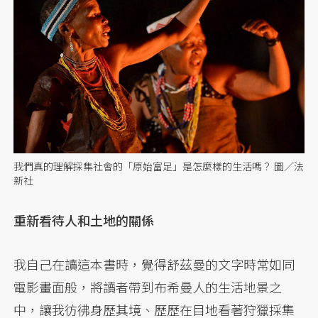
我們真的理解採集社會的「原始富足」是怎麼樣的生活嗎？ 圖／法
新社
重新看待人和土地的關係
我自己在讀這本書時，覺得舒茲曼的文字時常如同
電影畫面般，將讀者帶到布希曼人的生活地景之
中，讓我彷彿身歷其境、歷歷在目地看著狩獵採集