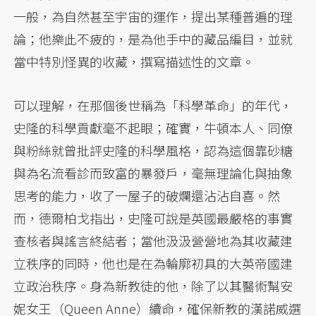
一般，為自然甚至宇宙的運作，提出某種普遍的理
論；他樂此不疲的，是為他手中的藏品編目，並就
當中特別怪異的收藏，撰寫描述性的文章。
可以理解，在那個後世稱為「科學革命」的年代，
史隆的科學貢獻毫不起眼；確實，牛頓本人、同僚
與粉絲就曾批評史隆的科學風格，認為這個靠砂糖
與為名流看診而致富的暴發戶，毫無理論化與抽象
思考的能力，收了一屋子的破爛還沾沾自喜。然
而，德爾柏戈指出，史隆可說是英國最嚴格的事實
查核者與謠言終結者；當他汲汲營營地為其收藏建
立秩序的同時，他也是在為輪廓初具的大英帝國建
立政治秩序。身為新教徒的他，除了以其醫術幫安
妮女王（Queen Anne）續命，確保新教的漢諾威選