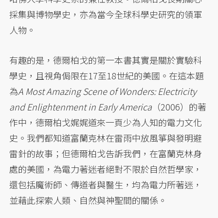
採集與博物學史，亦為當今全球科學史研究的領軍
人物。
有趣的是，德爾柏戈的第一本書其實是關於實驗科
學史，且視角侷限在17至18世紀的美國。在這本題
為
A Most Amazing Scene of Wonders: Electricity
and Enlightenment in Early America
（2006）的著
作中，德爾柏戈娓娓道來一頁少為人知的電力文化
史。我們都知道富蘭克林在雷雨中放風箏與發明避
雷針的故事；但德爾柏戈告訴我們，在富蘭克林身
處的美國，為電力著迷者絕對不限於自然哲學家，
還包括魔術師、傳道者與醫生，均為電力所著迷，
並藉此探索人類、自然與神聖間的關係。