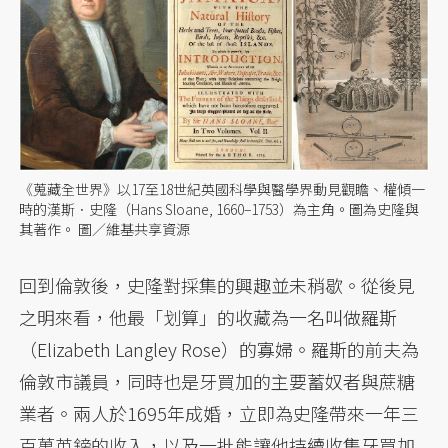
《蒐藏全世界》以17至18世紀英國科學與醫學界動見觀瞻、權傾一
時的漢斯．史隆（Hans Sloane, 1660–1753）為主角。圖為史隆與
其著作。 圖／維基共享資源
回到倫敦後，史隆對採集的興趣並未稍歇。從後見
之明來看，他最「划算」的收藏為一名叫做羅斯
（Elizabeth Langley Rose）的寡婦。羅斯的前夫為
倫敦市議員，同時也是牙買加的主要蓄奴者與蔗糖
業者。兩人於1695年成婚，立即為史隆帶來一年三
百萬英鎊的收入，以及一批能讓他持續收集牙買加