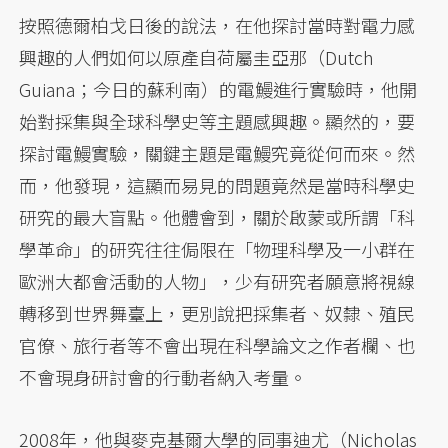
按照德爾柏戈日後的說法，在他探討當時對電力感
興趣的人們如何以原產自荷屬圭亞那（Dutch
Guiana；今日的蘇利南）的電鰻進行實驗時，他開
始對採集與全球科學史等主題感興趣。顯然的，要
探討電鰻實驗，關鍵主題是電鰻究竟從何而來。然
而，他發現，這顯而易見的問題竟然是當時科學史
研究的最大盲點。他體會到，關於啟蒙或所謂「科
學革命」的研究往往侷限在「物理科學及一小群在
歐洲大都會活動的人物」，少有研究者願意將視線
轉移到世界舞臺上，更別說把採集者、奴隸、殖民
官僚、旅行者等不會出現在科學論文之作者欄、也
不會現身研討會的行動者納入考量。
2008年，他與麥克基爾大學的同事迪尤（Nicholas