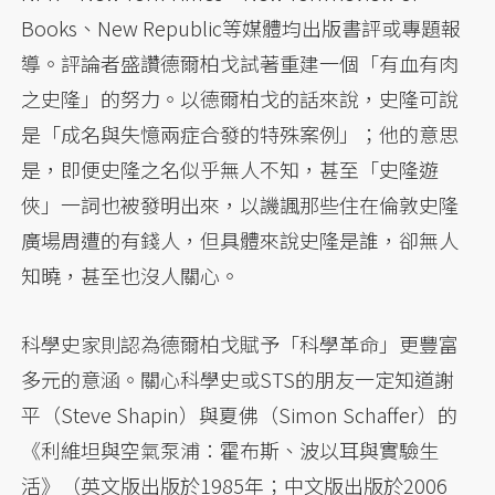
Books、New Republic等媒體均出版書評或專題報
導。評論者盛讚德爾柏戈試著重建一個「有血有肉
之史隆」的努力。以德爾柏戈的話來說，史隆可說
是「成名與失憶兩症合發的特殊案例」；他的意思
是，即便史隆之名似乎無人不知，甚至「史隆遊
俠」一詞也被發明出來，以譏諷那些住在倫敦史隆
廣場周遭的有錢人，但具體來說史隆是誰，卻無人
知曉，甚至也沒人關心。
科學史家則認為德爾柏戈賦予「科學革命」更豐富
多元的意涵。關心科學史或STS的朋友一定知道謝
平（Steve Shapin）與夏佛（Simon Schaffer）的
《利維坦與空氣泵浦：霍布斯、波以耳與實驗生
活》（英文版出版於1985年；中文版出版於2006