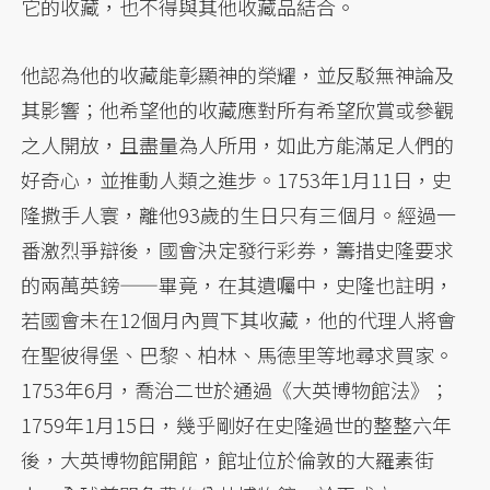
它的收藏，也不得與其他收藏品結合。
他認為他的收藏能彰顯神的榮耀，並反駁無神論及
其影響；他希望他的收藏應對所有希望欣賞或參觀
之人開放，且盡量為人所用，如此方能滿足人們的
好奇心，並推動人類之進步。1753年1月11日，史
隆撒手人寰，離他93歲的生日只有三個月。經過一
番激烈爭辯後，國會決定發行彩券，籌措史隆要求
的兩萬英鎊——畢竟，在其遺囑中，史隆也註明，
若國會未在12個月內買下其收藏，他的代理人將會
在聖彼得堡、巴黎、柏林、馬德里等地尋求買家。
1753年6月，喬治二世於通過《大英博物館法》；
1759年1月15日，幾乎剛好在史隆過世的整整六年
後，大英博物館開館，館址位於倫敦的大羅素街