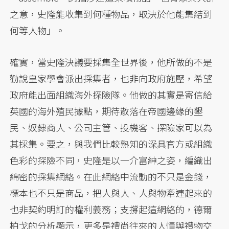
之意，史隆能收集到何種物品，取決於他能集結到
何等人物」。
確實，當史隆決議要採集全世界後，他所做的不是
勸說皇家學會派出採集者，也非向政府施壓，希望
政府能出面組織海外探險隊。他做的其實是寄信給
英國的海外殖民據點，期待散落在帝國邊緣的墾
民、奴隸商人、公司主管、投機客、探險家可以為
其採集。要之，與我們比較熟知的深具官方或組織
色彩的探險不同，史隆是以一介富紳之姿，編織出
綿密的採集網絡。在此網絡中流動的不只是金錢，
標本也不只是商品，把人與人、人與物牽連起來的
也非契約明訂的權利義務；支撐起這網絡的，德爾
柏戈的分析顯示，更多是禮尚往來的人情與禮物交