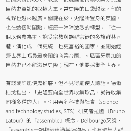
自然史資訊的奴隸大軍。當史隆的口袋越深，他的
視野也越來越廣。關鍵在於，史隆所置身的英國，
也在這個時間點，經歷一陣陣激烈的轉型，「從一
個以務農為主、飽受宗教與族群宗徒的多族群共同
體，演化成一個更統一也更富裕的國家，並開始經
營世界上幅員最廣闊的商業帝國」。區區牙買加的
自然史已不能滿足史隆；現在，他要採集全世界。
有錢或許能使鬼推磨，但不見得能使人聽話。德爾
柏戈指出，「史隆要向全世界收集珍品，就得收集
同樣多種的人」。引用著名科技與社會（science
and technology studies, STS）研究者拉圖（Bruno
Latour）的「assemble」概念，Delbourgo又說，
「assemble一詞指涉建造某項物品，也有聚集人群