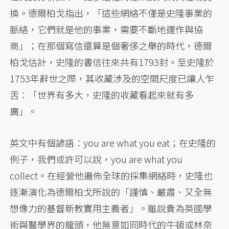
換。德爾柏戈指出，「這些網絡不僅是史隆事業的
脈絡，它們就是他的事業，需要不斷地運作與協
商」；在那個寫信還算是個奢侈之舉的時代，德爾
柏戈估計，史隆的書信往來共有1793封。至史隆於
1753年辭世之際，其收藏涉及的空間尺度已讓人乍
舌：「世界有多大，史隆的收藏看起來就有多
廣」。
英文中有個諺語：you are what you eat；在史隆的
例子，我們或許可以說，you are what you
collect。在經營他遍佈全球的採集網絡時，史隆也
逐漸演化為德爾柏戈所說的「謹慎、嚴肅、又全無
想像力的基督新教實用主義者」。雖說貴為英國學
術與醫學界的龍頭，他無意如同時代的牛頓或林奈