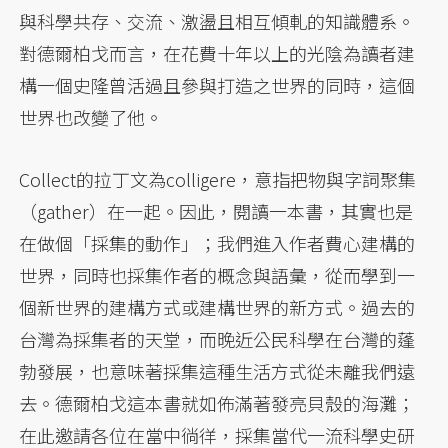
與科學共存、交流、激盪且相互傾軋的知識體系。
對德爾柏戈而言，在花費十年以上的光陰為讀者建
構一個史隆曾活過且參與打造之世界的同時，這個
世界也改變了他。
Collect的拉丁文為colligere，意指把物與字詞聚集
（gather）在一起。因此，閱讀一本書，其實也是
在做個「採集的動作」；我們進入作者費心建構的
世界，同時也採集作者的概念與語彙，從而學到一
個新世界的建構方式或建構世界的新方式。過去的
台灣為採集者的天堂，而晚近公民科學在台灣的蓬
勃發展，也意味著採集這種生活方式從未離我們遠
去。德爾柏戈這本書就如佈滿著發亮貝殼的海灘；
在此邀請各位在當中徜徉，採集當代一流科學史研