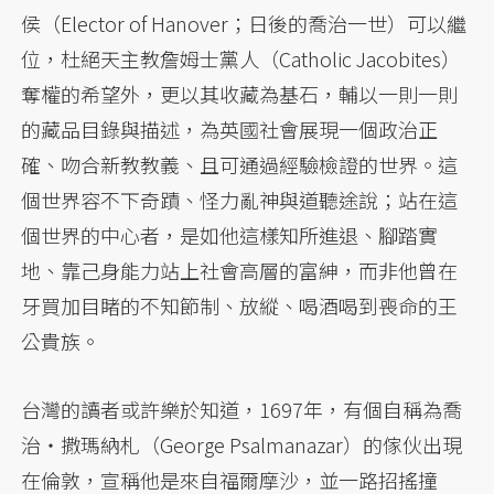
侯（Elector of Hanover；日後的喬治一世）可以繼
位，杜絕天主教詹姆士黨人（Catholic Jacobites）
奪權的希望外，更以其收藏為基石，輔以一則一則
的藏品目錄與描述，為英國社會展現一個政治正
確、吻合新教教義、且可通過經驗檢證的世界。這
個世界容不下奇蹟、怪力亂神與道聽途說；站在這
個世界的中心者，是如他這樣知所進退、腳踏實
地、靠己身能力站上社會高層的富紳，而非他曾在
牙買加目睹的不知節制、放縱、喝酒喝到喪命的王
公貴族。
台灣的讀者或許樂於知道，1697年，有個自稱為喬
治・撒瑪納札（George Psalmanazar）的傢伙出現
在倫敦，宣稱他是來自福爾摩沙，並一路招搖撞