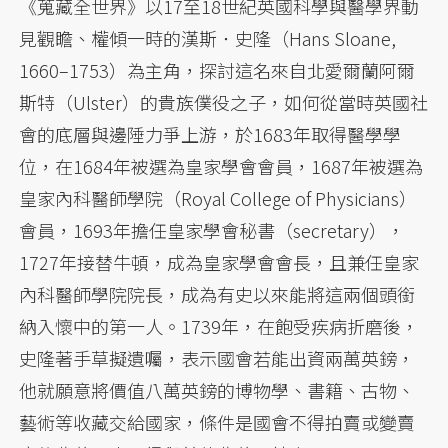
《蒐藏全世界》以17至18世紀英國科學與醫學界動
見觀瞻、權傾一時的漢斯．史隆（Hans Sloane,
1660–1753）為主角，探討這名來自北愛爾蘭阿爾
斯特（Ulster）的貴族僕役之子，如何從當時英國社
會的底層與邊陲力爭上游，於1683年取得醫學學
位，在1684年被選為皇家學會會員，1687年被選為
皇家內科醫師學院（Royal College of Physicians）
會員，1693年擔任皇家學會秘書（secretary），
1727年接替牛頓，成為皇家學會會長，且兼任皇家
內科醫師學院院長，成為有史以來能將這兩個頭銜
納入懷中的第一人。1739年，在飽受疾病折磨後，
史隆著手草擬遺囑，表示國會若能出資兩萬英鎊，
他就願意將價值八萬英鎊的博物學、書籍、古物、
藝術等收藏交給國家，條件是國會不得拍賣或變賣