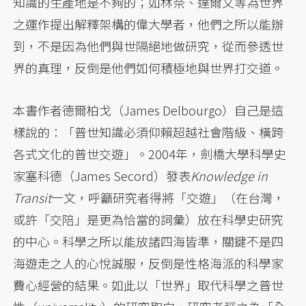
知識的生產地是不夠的；如林奈、達爾文等為世界
之運作提出解釋架構的偉大學者，他們之所以能辦
到，不是因為他們與世隔絕地做研究，從而參透世
界的真理，反倒是他們如何積極地與世界打交道。
本書作者德爾柏戈（James Delbourgo）自己是這
樣說的：「普世知識必須仰賴超越社會階級、橫跨
各式文化的普世交遊」。2004年，劍橋大學科學史
家塞科德（James Secord）發表
Knowledge in
Transit
一文，呼籲研究者得將「交遊」（在台灣，
或許「交陪」是更為恰當的詞彙）放在科學史研究
的中心。科學之所以能放諸四海皆準，關鍵不是四
海遊走之人的心悅誠服，反倒是性格海派的科學家
費心經營的結果。如此以「世界」取代科學之普世