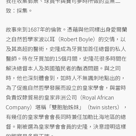
我在收集郵票、球員卡與寶可夢時所做的並無二
致：採集。
故事來到1687年的倫敦。憑藉與他同樣出身愛爾蘭
之自然哲學家波以耳（Robert Boyle）的交情，以
及其高超的醫術，史隆成為牙買加首任總督的私人
醫師。待在牙買加的15個月間，史隆花很多時間在
解決總督本人及英國殖民者的酗酒問題。與之同
時，他也深刻體會到，如時人不無諷刺地點出的，
為了促進自然哲學發展而設立的皇家學會，與當時
負責奴隸貿易的皇家非洲公司（Royal African
Company）堪稱「雙胞胎姊妹」（twin sisters），
有幾任的皇家學會會長同時兼任加勒比海地區的總
督。剛被選為皇家學會會員的史隆，決意證明這樣
的觀察是多麼正確。