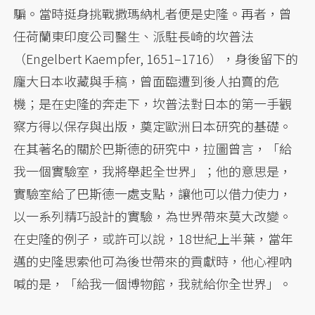
騙。當時挺身挑戰撒瑪納札者便是史隆。再者，曾
任荷蘭東印度公司醫生、派駐長崎的坎普法
（Engelbert Kaempfer, 1651–1716），身後留下的
龐大日本收藏與手稿，曾面臨遭到後人拍賣的危
機；是在史隆的奔走下，坎普法對日本的第一手觀
察方得以保存與出版，奠定歐洲日本研究的基礎。
在其著名的關於巴斯德的研究中，拉圖曾言，「給
我一個實驗室，我將舉起全世界」；他的意思是，
實驗室給了巴斯德一處支點，讓他可以借力使力，
以一系列精巧設計的實驗，為世界帶來莫大改變。
在史隆的例子，或許可以說，18世紀上半葉，當年
邁的史隆思索他可為後世帶來的貢獻時，他心裡吶
喊的是，「給我一個博物館，我就給你全世界」。