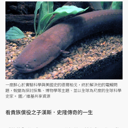
一度醉心於實驗科學與美國史的德爾柏戈，終於解決他的電鰻問
題，蛻變為探討採集、博物學等主題、並以全球為尺度的全球科學
史家。 圖／維基共享資源
看貴族僕役之子漢斯．史隆傳奇的一生