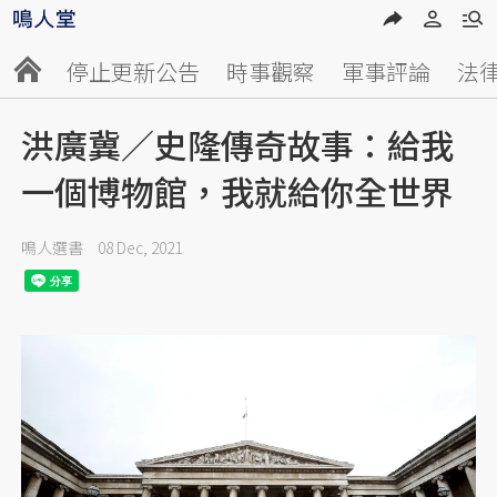
停止更新公告
時事觀察
軍事評論
法
洪廣冀／史隆傳奇故事：給我
一個博物館，我就給你全世界
鳴人選書
08 Dec, 2021