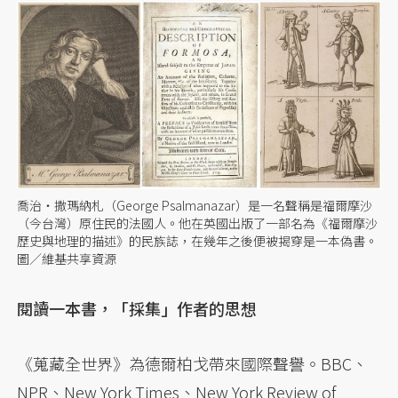
喬治・撒瑪納札（George Psalmanazar）是一名聲稱是福爾摩沙
（今台灣）原住民的法國人。他在英國出版了一部名為《福爾摩沙
歷史與地理的描述》的民族誌，在幾年之後便被揭穿是一本偽書。
圖／維基共享資源
閱讀一本書，「採集」作者的思想
《蒐藏全世界》為德爾柏戈帶來國際聲譽。BBC、
NPR、New York Times、New York Review of