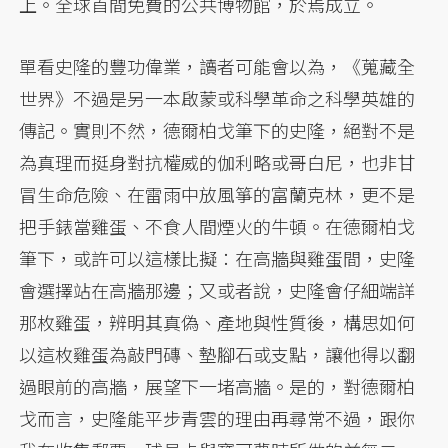
上。全球首間免費的公共博物館，於焉成立。
單看史隆的豐功偉業，讀者可能會以為，《蒐藏全
世界》不過是另一本啟蒙或科學革命之科學英雄的
傳記。實則不然，德爾柏戈筆下的史隆，絕對不是
為真理而挺身對抗權威的伽利略或哥白尼，也非甘
冒生命危險、在雷雨中放風箏的富蘭克林，更不是
把手錶當雞蛋、不食人間煙火的牛頓。在德爾柏戈
筆下，或許可以這樣比擬：在高牆與雞蛋間，史隆
會選擇站在高牆那邊；又或者說，史隆會仔細端詳
那枚雞蛋，辨明其真偽、產地與性質後，構思如何
以這枚雞蛋為敲門磚、墊腳石或支點，讓他得以翻
過眼前的高牆，展望下一堵高牆。是的，對德爾柏
戈而言，史隆能平步青雲的理由再尋常不過，跟你