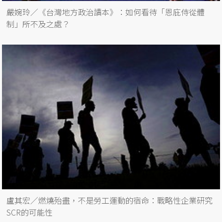
嚴婉玲／《台灣地方政治讀本》：如何看待「恩庇侍從體
制」所不及之處？
盧其宏／燃燒殆盡，不是勞工運動的宿命：戰略性企業研究
SCR的可能性