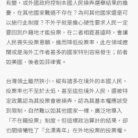
有變，或外國政府控制本國人民操弄選舉結果的擔
憂，在其他國家難道不存在？為何其他國家還是可
以施行此制度？不外乎就是擔心硬性要求人民一定
要回到戶籍地才能投票，在二者相距甚遠時，會讓
人民喪失投票意願，進而降低投票率，此在領域遼
闊或是海外工作者甚多的國家特別容易發生；前者
如美國、後者如菲律賓。
台灣領土雖然狹小，縱有諸多在境外的本國人民，
投票率也不至於太低，甚至這些境外人民，還被特
定政黨認為其投票會被操弄，認為其基本權應該受
到限制，自然難以如其他國家一樣，廣泛地導入
「不在籍投票」制度。但這樣政治算計的結果，卻
也間接犧牲了「北漂青年」在外地投票的投票權。