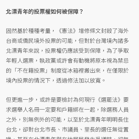
北漂青年的投票權如何被保障？
固然基於種種考量，《憲法》增修條文封殺了海外
台商或僑民境外投票的可能，但對於台灣境內諸多
北漂青年來說，投票權仍應該受到保障，為了爭取
年輕人選票，執政黨或許會有動機將原本視為禁忌
的「不在籍投票」制度從冰箱裡搬出來，在僅限於
境內投票的情況下，透過修法加以放寬。
但更進一步，或許是要檢討為何現行《選罷法》要
求選舉人名冊一定要和戶籍綁在一起，除選務人員
之外，別無例外的可能，以至於北漂青年明明長住
台北，卻對台北市長、市議員、里長的選任無從置
喙，甚至在北漂青年與在地居民發生爭議時，卻無