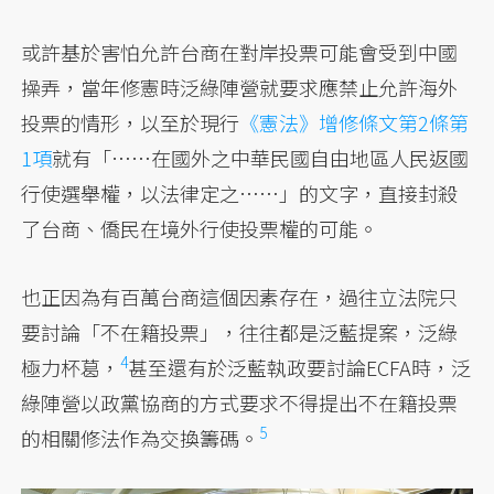
或許基於害怕允許台商在對岸投票可能會受到中國
操弄，當年修憲時泛綠陣營就要求應禁止允許海外
投票的情形，以至於現行
《憲法》增修條文第2條第
1項
就有「……在國外之中華民國自由地區人民返國
行使選舉權，以法律定之……」的文字，直接封殺
了台商、僑民在境外行使投票權的可能。
也正因為有百萬台商這個因素存在，過往立法院只
要討論「不在籍投票」，往往都是泛藍提案，泛綠
4
極力杯葛，
甚至還有於泛藍執政要討論ECFA時，泛
綠陣營以政黨協商的方式要求不得提出不在籍投票
5
的相關修法作為交換籌碼。