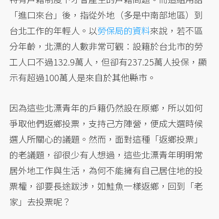
「進口來台」後，指從外地（多是中南部地區）到
台北工作的年輕人。以
勞保局的資料
來說，若不區
分年齡，北漂的人數非常可觀：設籍於台北市的勞
工人口不過132.9萬人，但卻有237.25萬人投保，顯
示有超過100萬人是來自於其他縣市。
因為這些北漂青年的戶籍仍然設在原鄉，所以如何
爭取他們返鄉投票，支持己方陣營，便成大選時候
選人所關心的議題。然而，面對這種「返鄉投票」
的老議題，卻很少有人想過，這些北漂青年明明常
居外地工作與生活，為何不能擁有自己居住地的投
票權，卻要長途跋涉，如鮭魚一樣返鄉，回到「老
家」去投票呢？