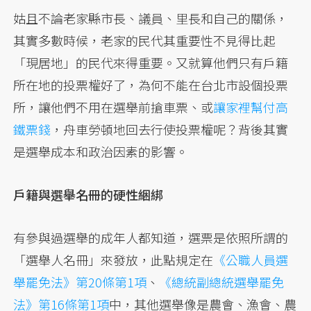
姑且不論老家縣市長、議員、里長和自己的關係，
其實多數時候，老家的民代其重要性不見得比起
「現居地」的民代來得重要。又就算他們只有戶籍
所在地的投票權好了，為何不能在台北市設個投票
所，讓他們不用在選舉前搶車票、或
讓家裡幫付高
鐵票錢
，舟車勞頓地回去行使投票權呢？背後其實
是選舉成本和政治因素的影響。
戶籍與選舉名冊的硬性綑綁
有參與過選舉的成年人都知道，選票是依照所謂的
「選舉人名冊」來發放，此點規定在
《公職人員選
舉罷免法》第20條第1項
、
《總統副總統選舉罷免
法》第16條第1項
中，其他選舉像是農會、漁會、農