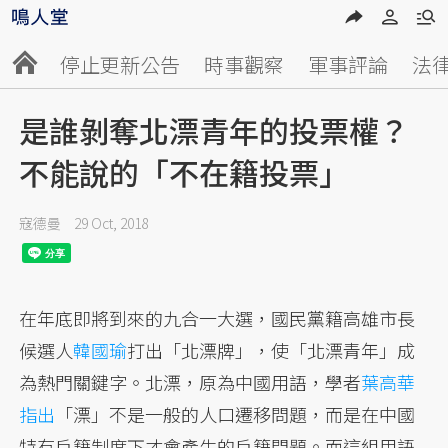
停止更新公告
時事觀察
軍事評論
法
是誰剝奪北漂青年的投票權？
不能說的「不在籍投票」
寇德曼
29 Oct, 2018
在年底即將到來的九合一大選，國民黨籍高雄市長
候選人
韓國瑜
打出「北漂牌」，使「北漂青年」成
為熱門關鍵字。北漂，原為中國用語，學者
葉高華
指出
「漂」不是一般的人口遷移問題，而是在中國
特有戶籍制度下才會產生的戶籍問題。而這組用語