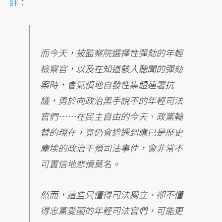
評
：
而今天，被監察院選擇性彈劾的年輕
檢察官，以及在知道駭人聽聞的彈劾
案時，會氣憤地自發性集體連署抗
議，勇於向政治黑手說不的年輕司法
官們……在民主自由的今天、政黨輪
替的現在，竟仍會遭遇到應已是歷史
塵埃的政治干預司法事件，會非常不
可置信地悲憤莫名。
然而，這些只懂得司法獨立、卻不懂
得忠黨愛國的年輕司法官們，可能更