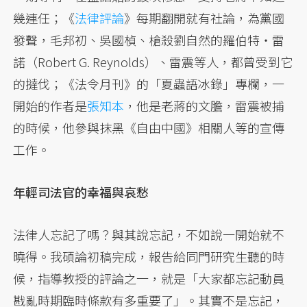
幾連任；《
法律評論
》每期翻開就有社論，為黨國
發聲，毛邦初、吳國楨、槍殺劉自然的羅伯特・雷
諾（Robert G. Reynolds）、雷震等人，都曾受到它
的撻伐；《法令月刊》的「夏蟲語冰錄」專欄，一
開始的作者是
張知本
，他是老蔣的文膽，雷震被捕
的時候，他參與抹黑《自由中國》相關人等的宣傳
工作。
年輕司法官的幸福與哀愁
法律人忘記了嗎？與其說忘記，不如說一開始就不
曉得。我碩論初稿完成，報告給同門研究生聽的時
候，指導教授的評論之一，就是「大家都忘記動員
戡亂時期臨時條款有多重要了」。其實不是忘記，