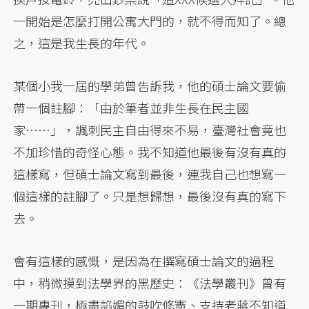
一開始是怎麼打開公寓大門的，就不得而知了。總
之，這是我生長的年代。
某個小我一屆的學弟曾告訴我，他的碩士論文要偷
帶一個註腳：「由於筆者並非生長在民主國
家……」，諷刺民主自由得來不易，臺灣社會竟也
不加珍惜的奇怪心態。我不知道他最後有沒有真的
這樣寫，但碩士論文寫到最後，連我自己也想寫一
個這樣的註腳了。只是想歸想，最後沒有真的寫下
去。
會有這樣的感慨，是因為在撰寫碩士論文的過程
中，稍微摸到法學界的黑歷史：《法學叢刊》曾有
一期專刊，極盡諂媚的鼓吹修憲、支持老蔣不知道