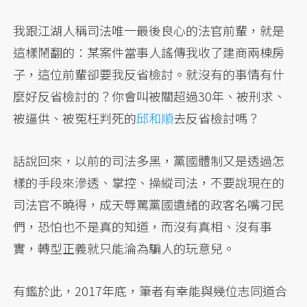
我跟江湖人稱司法唯一最後良心的法官前輩，就是
這樣鬧翻的：某案件當事人謠傳我收了建商兩棟房
子，這位前輩卻要我反省檢討。就沒有的事情有什
麼好反省檢討的？你會叫被關超過30年、被刑求、
被逼供、被冤枉判死的
邱和順
去反省檢討嗎？
話說回來，以前的司法多黑，黨國體制又是透過怎
樣的手段來滲透、掌控、操縱司法，不要說現在的
司法官不曉得，成天辱罵黨國遺緒的政客名嘴刁民
們，恐怕也不是真的知道，而沒有真相、沒有事
實，轉型正義就只能淪為騙人的玩意兒。
有鑑於此，2017年底，筆者有幸能與幾位志同道合