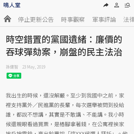
停止更新公告
時事觀察
軍事評論
法
時空錯置的黨國遺緒：廉價的
吞球彈劾案，崩盤的民主法治
孫健智
23 May, 2019
我出生的時候，還沒解嚴。至少到我國中之前，家
裡支持黨外／民進黨的長輩，每次選舉被問到投給
誰，都說不想講，其實是不敢講、不能講。我小時
候還親眼看過買票，是樁腳拿著錢，在公寓裡挨家
挨戶按電鈴，亮出鈔票說「這XXX候選人拜託」。他