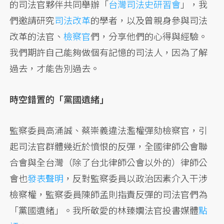
的司法官夥伴共同舉辦「
台灣司法史研習會
」，我
們邀請研究
司法改革
的學者，以及曾親身參與司法
改革的法官、
檢察官
們，分享他們的心得與經驗。
我們期許自己能夠做個有記憶的司法人，因為了解
過去，才能告別過去。
時空錯置的「黨國遺緒」
監察委員高涌誠、蔡崇義違法濫權彈劾檢察官，引
起司法官群體幾近於憤恨的反彈，全國律師公會聯
合會與全台灣（除了台北律師公會以外的）律師公
會也
發表聲明
，反對監察委員以政治因素介入干涉
檢察權，監察委員陳師孟則指責反彈的司法官們為
「黨國遺緒」。我所敬愛的林臻嫺法官投書媒體
點