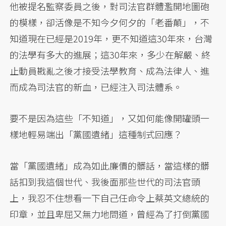
他被提名監察委員之後，對司法官群體濫開地圖砲
的模樣，卻活像是不知今夕何夕的「老番顛」，不
知道現在已經是2019年，更不知道這30年來，台灣
的法學有多大的進展；這30年來，多少在解嚴、終
止動員戡亂之後才接受法學教育、成為法律人、進
而成為司法官的新血，已經注入司法體系。
要不是因為這些「不知道」，又如何能像開罐頭一
樣地輕易端出「黨國遺緒」這種制式回應？
當「黨國遺緒」成為如此廉價的髒話，當這樣的髒
話扣到我這個世代、我後面那些世代的司法官頭
上，我忍不住想看一下自己任命令上蔡英文總統的
印章，並且卑屈又無力地問道，曾經為了打倒黨國