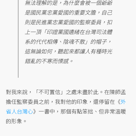
無法理解的是，為什麼會被一個爺爺
是國民黨忠黨愛國的重要文膽，自己
則是民進黨忠黨愛國的監察委員，扣
上一頂「印證黨國遺緒在台灣司法體
系的代代相傳、陰魂不散」的帽子，
這無論如何，聽起來都讓人有種時光
錯亂的不寒而慄感。
對我來說，「不可置信」之處未盡於此。在陳師孟
擔任監察委員之前，我對他的印象，還停留在《
外
省人台灣心
》一書中，那個有點笨拙、但非常溫暖
的形象。