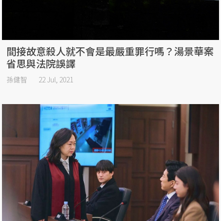
間接故意殺人就不會是最嚴重罪行嗎？湯景華案
省思與法院誤譯
孫健智
22 Jul, 2021