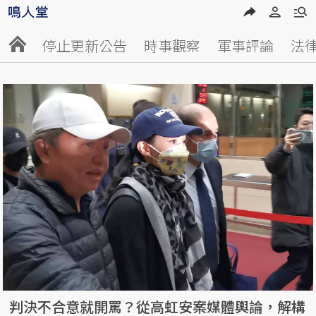
停止更新公告
時事觀察
軍事評論
法
判決不合意就開罵？從高虹安案媒體輿論，解構