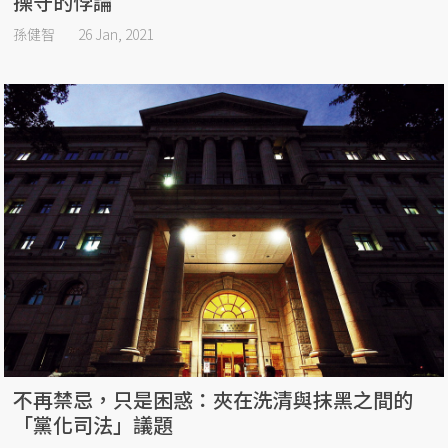
操守的悖論
孫健智
26 Jan, 2021
不再禁忌，只是困惑：夾在洗清與抹黑之間的
「黨化司法」議題