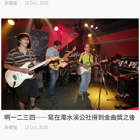
孫健智
10 Dec, 2020
啊一二三四——寫在濁水溪公社得到金曲獎之後
孫健智
12 Oct, 2020