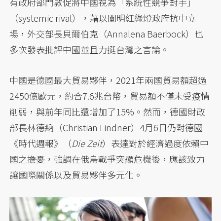
有政府部門敦促將中國視為「系統性競爭對手」
（systemic rival），藉以闡明紅綠燈政府抗中立
場，外交部長貝爾伯克（Annalena Baerbock）也
多次發表批評中國並且力挺台灣之言論。
中國是德國最大貿易夥伴，2021年兩國貿易額超過
2450億歐元，約合7.6兆台幣，貿易額不僅未受疫情
削弱，與前年同比還增加了15%。然而，德國財政
部長林德納（Christian Lindner）4月6日仍對德國
《時代週報》（
Die Zeit
）表達對於經濟過度依賴中
國之擔憂，強調在俄烏戰爭突顯危機後，應該致力
讓國際關係以及貿易夥伴多元化。