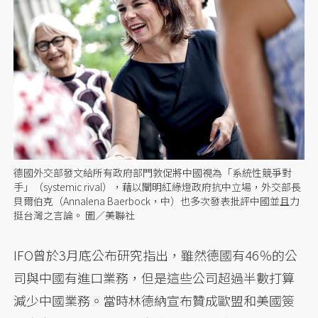
德國外交部發文給所有政府部門敦促將中國視為「系統性競爭對
手」（systemic rival），藉以闡明紅綠燈政府抗中立場，外交部長
貝爾伯克（Annalena Baerbock，中）也多次發表批評中國並且力
挺台灣之言論。 圖／美聯社
IFO曾於3月底公布研究指出，雖然德國有46％的公
司與中國有進口業務，但是這些公司超過半數打算
減少中國業務。當時林德納宣布贊成歐盟和美國簽