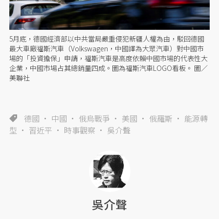
5月底，德國經濟部以中共當局嚴重侵犯新疆人權為由，駁回德國
最大車廠福斯汽車（Volkswagen，中國譯為大眾汽車）對中國市
場的「投資擔保」申請，福斯汽車是高度依賴中國市場的代表性大
企業，中國市場占其總銷量四成。圖為福斯汽車LOGO看板。 圖／
美聯社
德國
中國
俄烏戰爭
美國
俄羅斯
能源轉
型
習近平
時事觀察
吳介聲
吳介聲