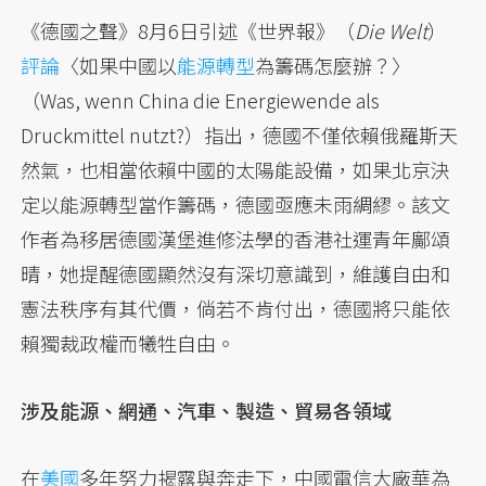
《德國之聲》8月6日引述《世界報》（
Die Welt
）
評論
〈如果中國以
能源轉型
為籌碼怎麼辦？〉
（Was, wenn China die Energiewende als
Druckmittel nutzt?）指出，德國不僅依賴俄羅斯天
然氣，也相當依賴中國的太陽能設備，如果北京決
定以能源轉型當作籌碼，德國亟應未雨綢繆。該文
作者為移居德國漢堡進修法學的香港社運青年鄺頌
晴，她提醒德國顯然沒有深切意識到，維護自由和
憲法秩序有其代價，倘若不肯付出，德國將只能依
賴獨裁政權而犧牲自由。
涉及能源、網通、汽車、製造、貿易各領域
在
美國
多年努力揭露與奔走下，中國電信大廠華為