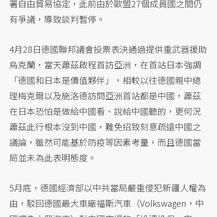
署自由貿易協定，此前由於歐盟27個成員國之間仍
有爭議，導致談判暫停。
4月28日德國聯邦議會投票表決通過提供重武器援助
烏克蘭，當天蕭茲啟程首訪亞洲，在首站日本強調
「德國和日本是價值夥伴」，相較以往德國親中總
理梅克爾以及施洛德訪問亞洲首站都是中國，蕭茲
在日本恐怕是做給中國看、說給中國聽的，更何況
蕭茲此行根本沒到中國，難免招致刻意疏遠中國之
議論，雖然可能基於防疫等因素考量，而且德國當
局並未為此表明態度。
5月底，德國經濟部以中共當局嚴重侵犯新疆人權為
由，駁回德國最大車廠福斯汽車（Volkswagen，中