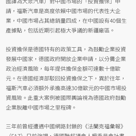
國譯為大眾汽車）對中國市場的「投資擔保」申
請，福斯汽車是高度依賴中國市場的代表性大企
業，中國市場占其總銷量四成，在中國設有40個生
產據點，包括近期引起極大爭議的新疆廠區。
投資擔保是德國特有的政策工具，為鼓勵企業投資
發展中國家，德國政府開放企業申請，以分攤企業
政治經濟風險，每年提供擔保金額可達數十億歐
元。在德國經濟部駁回投資擔保之下，異於往年，
福斯汽車必須額外承擔高達30億歐元的中國市場投
資風險。此重大案例被國際輿論視為德國政府鼓勵
企業脫離中國市場之里程碑。
三年前曾經遭遇中國網路封鎖的《法蘭克福彙報》
（FAZ）日前強調，德國聯邦議會人權委員會計畫