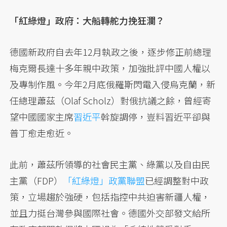
「紅綠燈」政府：大船轉舵力挽狂瀾？
德國新政府自去年12月執政之後，逐步修正前總理
梅克爾長達十多年親中政策，加強批評中國人權以
及專制作風。今年2月底俄羅斯閃電入侵烏克蘭，新
任總理蕭茲（Olaf Scholz）對俄抗議之餘，曾經寄
望中國國家主席
習近平
斡旋調停，豈料習近平卻與
普丁愈走愈近。
此前，蕭茲所領導的社會民主黨、綠黨以及自由民
主黨（FDP）
「紅綠燈」政黨聯盟
已經調整對中政
策，立場趨於強硬，包括指控中共迫害新疆人權，
並且力挺台灣參與國際社會。德國外交部發文給所