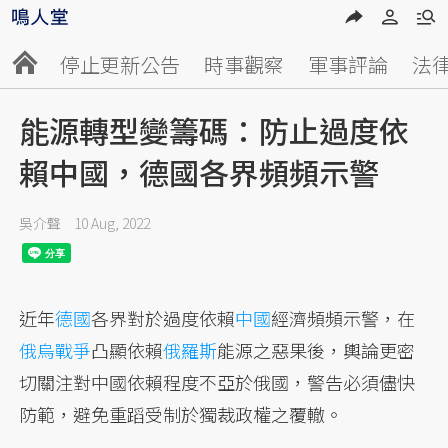
停止更新公告
時事觀察
軍事評論
法
能源轉型變籌碼：防止過度依
賴中國，德國各界頻頻示警
吳介聲
10 Aug, 2022
近年
德國
各界對於過度依賴
中國
經濟頻頻示警，在
俄烏戰爭
凸顯依賴
俄羅斯
能源之惡果後，輿論更密
切關注對中國依賴程度不亞於俄國，警告必須儘快
防範，避免重蹈受制於獨裁政權之覆轍。