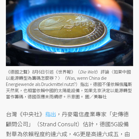
《德國之聲》8月6日引述《世界報》（
Die Welt
）評論〈如果中國
以能源轉型為籌碼怎麼辦？〉（Was, wenn China die
Energiewende als Druckmittel nutzt?）指出，德國不僅依賴俄羅斯
天然氣，也相當依賴中國的太陽能設備，如果北京決定以能源轉型
當作籌碼，德國亟應未雨綢繆。示意圖。 圖／美聯社
台灣《中央社》
指出
，丹麥電信產業專家「史傳德
顧問公司」（Strand Consult）估計，德國5G設備
對華為依賴程度約達六成，4G更是高達六成五，由