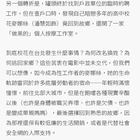
另一個轉折是，罐頭終於找到戶政單位的臨時約聘
工作，但在查戶口時，發現自己暗戀多年的高中校
花麥娜絲（潘慧如飾）竟回到故鄉，還開了一家
「做黑的」個人按摩工作室。
到底校花在台北發生什麼事情？為何改名換姓？為
何逃回家鄉？這些苦衷在電影中並未交代，但我們
可以想像，如今成為性工作者的麥娜絲，她的生命
軌跡雷同於許多底層勞動者的宿命——年輕時滿懷
憧憬，前往北部大城市，但是在飽嚐各種現實辛酸
以後（也許是身體被職災弄壞、也許是欠債、也許
是變成單親媽媽），最後選擇回到熟悉的故鄉，因
為那裡還保有較低廉的生活開銷，或者是代替社會
安全網的人際支持。