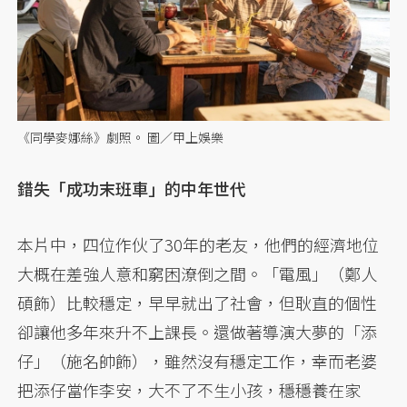
《同學麥娜絲》劇照。 圖／甲上娛樂
錯失「成功末班車」的中年世代
本片中，四位作伙了30年的老友，他們的經濟地位
大概在差強人意和窮困潦倒之間。「電風」（鄭人
碩飾）比較穩定，早早就出了社會，但耿直的個性
卻讓他多年來升不上課長。還做著導演大夢的「添
仔」（施名帥飾），雖然沒有穩定工作，幸而老婆
把添仔當作李安，大不了不生小孩，穩穩養在家