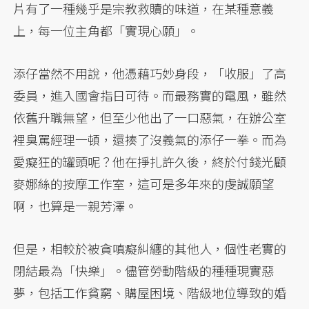
片有了一種幾乎是宗教救贖的味道，在某種意義
上，每一位主角都「實現心願」。
添仔當然不用說，他憑藉巧妙身段，「收服」了高
委員，進入國會指日可待。而最務實的電風，雖然
依舊升職無望，但至少他出了一口惡氣，在辦公室
裡臭罵經理一頓，還揍了沒義氣的添仔一拳。而為
愛癡狂的罐頭呢？他在掙扎許久後，終於付錢光顧
麥娜絲的按摩工作室，這可是多年來的虔誠願望
啊，也算是一親芳澤。
但是，相較於被貪嗔癡糾纏的其他人，個性老實的
閉結最為「快樂」。儘管勞動階級的種種現實惡
夢，包括工作貧窮、購屋困境、階級地位導致的婚