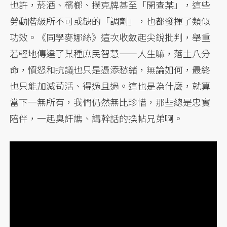
也許，菸酒、檳榔、撲克牌甚至「開查某」，這些
勞動階級所不可或缺的「調劑」，也都發揮了類似
功效。《同學麥娜絲》這次收斂起尖銳批判，舉重
若輕地傳達了某種庶民智慧——人生嘛，落土八分
命，憤怒和抗議也只是憑添愁緒，無論如何，最終
也只能加減苟活、得過且過。這也是為什麼，就算
當下一無所有，我們仍然無比珍惜，那些總是忠實
陪伴，一起臭訐譙、講幹話的換帖兄弟啊。