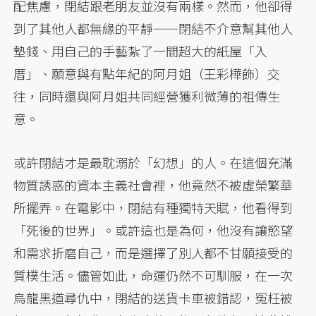
配焦慮，閉結跟老朋友並沒有兩樣。然而，他卻得
到了其他人都無緣的平靜——閉結不介意幫其他人
墊錢、用自己的手藝紮了一間超大的紙屋「入
厝」、願意與有點年紀的阿月姐（王彩樺飾）交
往，同時還與阿月姐共同經營獲利微薄的祖傳生
意。
或許閉結才是最耽溺於「幻想」的人。在這個充滿
物質誘惑的資本主義社會裡，他竟然不被虛榮繁華
所擺弄。在電影中，閉結有種獨特天賦，他看得到
「死後的世界」。或許這也是為何，他沒有讓慾望
和需求折磨自己，而是選擇了別人都不甘願接受的
質樸生活。儘管如此，命運仍然不可馴服，在一次
烏龍黑道尋仇中，閉結的送貨卡車被錯認，冤枉被