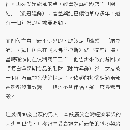
裡。再來就是繼承家業，經營殯葬紙糊店的「閉
結」（劉冠廷飾），害羞與結巴讓他單身多年，還
有一個年邁的阿嬤要照顧。
而四位主角中最不快樂的，應該是「罐頭」（納豆
飾）。這個角色在《大佛普拉斯》就已提前出場，
當時罐頭仍在便利商店工作，他告訴來做資源回收
順便白拿過期食品的肚財（陳竹昇飾）說，女友被
一個有汽車的傢伙給搶走了。罐頭的煩惱經過兩部
電影都沒有改變——追求不到伴侶，還一度憂鬱自
殺。
這幾個40歲出頭的男人，本該屬於台灣經濟繁榮的
末班車世代，有機會享受衰退之前最後的職務與薪