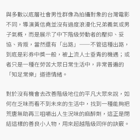
與多數以底層社會男性群像為拍攝對象的台灣電影
不同，導演黃信堯並沒有過度浪漫化兄弟義氣或男
子氣概，而是展示了中下階級勞動者的壓抑、妥
協、背叛，當然還有「出路」——不管這種出路，
到底是彩券中獎一般，被上流人士垂青的機遇；或
者只是一種在勞苦大眾日常生活中，非常普遍的
「知足常樂」道德情緒。
對於沒有機會去改善階級地位的平凡大眾來說，如
何在乏味而看不到未來的生活中，找到一種能夠把
荒唐無助再三咀嚼出人生況味的麻醉劑，這正是閉
結這樣的善良小人物，用來超越階級同伴的訣竅。