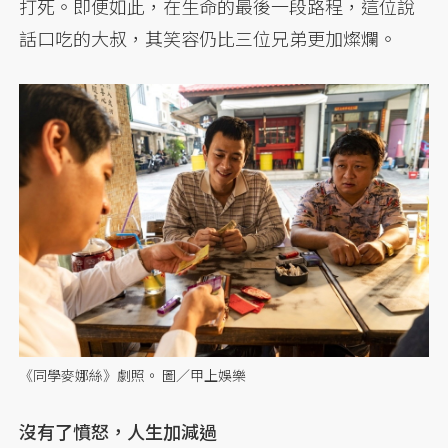
打死。即便如此，在生命的最後一段路程，這位說
話口吃的大叔，其笑容仍比三位兄弟更加燦爛。
《同學麥娜絲》劇照。 圖／甲上娛樂
沒有了憤怒，人生加減過