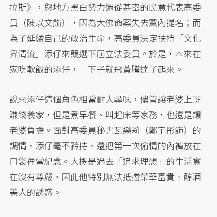
拉斯》，與地方黑白勢力過從甚密的民意代表高委
員（陳以文飾），因為大佛命案失去黨內提名；而
為了延續自己的政治生命，高委員決定扶持「文化
界清流」添仔來競選下屆立法委員。於是，本來在
家吃軟飯的添仔，一下子就飛黃騰達了起來。
說來添仔這個角色相當耐人尋味，儘管讓老婆上班
賺錢養家，但是煮早餐、叫起床等家務，也還是讓
老婆負擔。面對高委員秘書瓦樂莉（鄭宇彤飾）的
調情，添仔毫不矜持，還把第一次偷情的內褲放在
口袋裡當紀念。大概是過去「追求理想」的生活實
在沒有尊嚴，因此他特別無法抵擋榮華富貴、醇酒
美人的誘惑。