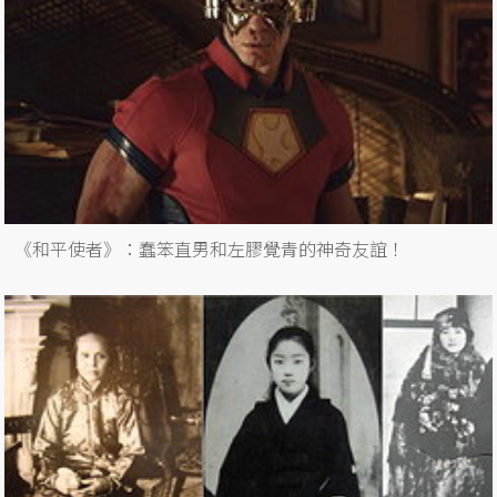
《和平使者》：蠢笨直男和左膠覺青的神奇友誼！