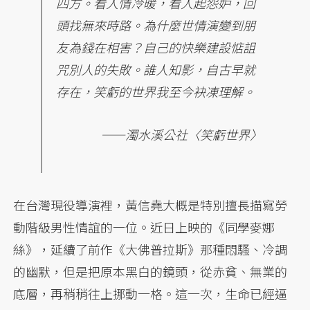
四方。看人情冷暖，看人起怨妒，回
頭找無來時路。為什麼世情演變到朋
友為錢在相害？自己的快樂建設惦詛
咒別人的失敗。誰人知影，自古早就
存在，笑虧的世界我至今袂凍理解。
——濁水溪公社〈笑虧世界〉
在台灣現役導演裡，黃信堯大概是特別擅長描寫勞
動階級男性情誼的一位。近日上映的《同學麥娜
絲》，延續了前作《大佛普拉斯》那種悶騷、冷調
的幽默，但是把原本黑白的鏡頭，從赤貧、無業的
底層，再稍稍往上挪動一格。這一次，生命已經逼