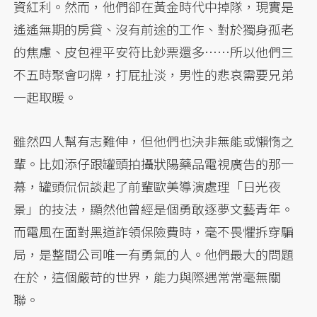
資紅利。然而，他們卻在黃金時代中掉隊，現實是
遙遙無期的房貸、沒有前途的工作、對於獨身孤老
的焦慮、皮包裡平安符比鈔票還多……所以他們三
不五時聚會叼牌，打屁扯淡，男性的悲哀需要兄弟
一起取暖。
雖然四人幫有志難伸，但他們也決非無能或懶惰之
輩。比如添仔跟罐頭拍攝狀陽藥品電視廣告的那一
幕，罐頭侃侃談起了前輩歐美導演處理「日光夜
景」的技法，顯然他曾經是個勇敢逐夢文藝青年。
而電風在面對黑道詐領保險費時，毫不畏懼拆穿騙
局，是整間公司唯一有勇氣的人。他們最大的問題
在於，這個嚴苛的世界，能力與際遇常常毫無關
聯。