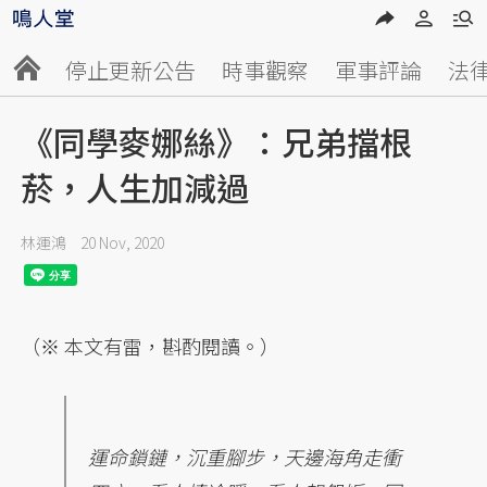
停止更新公告
時事觀察
軍事評論
法
《同學麥娜絲》：兄弟擋根
菸，人生加減過
林運鴻
20 Nov, 2020
（※ 本文有雷，斟酌閱讀。）
運命鎖鏈，沉重腳步，天邊海角走衝