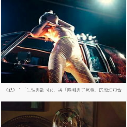
《鈦》：「生理男認同女」與「陽剛男子氣概」的魔幻苟合