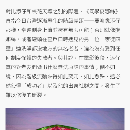
對比添仔和校花天壤之別的際遇，《同學麥娜絲》
直指今日台灣逐漸惡化的階級差距——要嘛像添仔
那樣，幸運側身上流並擁有無限可能；否則就像麥
娜絲，或者罐頭在查戶口時遇見的另一位「家徒四
壁」連洗澡都沒地方的無名老者，淪為沒有受到任
何制度保護的失敗者。與其說，在電影後段，添仔
真的對老友們做出什麼無法原諒的事情；倒不如
說，因為階級流動來得如此突兀、如此懸殊，這必
然使得「成功者」以及他的出身社群之間，發生了
難以修復的斷裂。