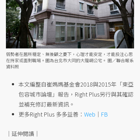
弱勢者在居所穩定、無後顧之憂下，心理才能安定，才能投注心思
在持家或面對職場。圖為台北市大同的大龍峒公宅。 圖／聯合報系
資料照
本文編整自崔媽媽基金會2018與2015年「東亞
包容城市論壇」報告，Right Plus另行與其確認
並補充修訂最新資訊。
更多Right Plus 多多益善：
Web
｜
FB
｜延伸閱讀｜