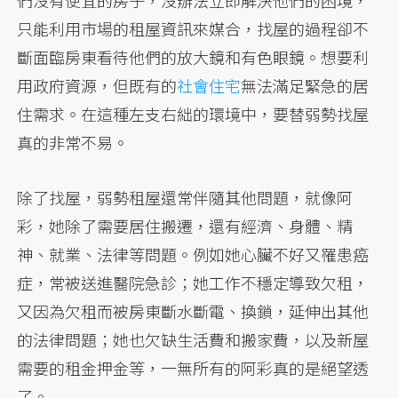
們沒有便宜的房子，沒辦法立即解決他們的困境，
只能利用市場的租屋資訊來媒合，找屋的過程卻不
斷面臨房東看待他們的放大鏡和有色眼鏡。想要利
用政府資源，但既有的
社會住宅
無法滿足緊急的居
住需求。在這種左支右絀的環境中，要替弱勢找屋
真的非常不易。
除了找屋，弱勢租屋還常伴隨其他問題，就像阿
彩，她除了需要居住搬遷，還有經濟、身體、精
神、就業、法律等問題。例如她心臟不好又罹患癌
症，常被送進醫院急診；她工作不穩定導致欠租，
又因為欠租而被房東斷水斷電、換鎖，延伸出其他
的法律問題；她也欠缺生活費和搬家費，以及新屋
需要的租金押金等，一無所有的阿彩真的是絕望透
了。