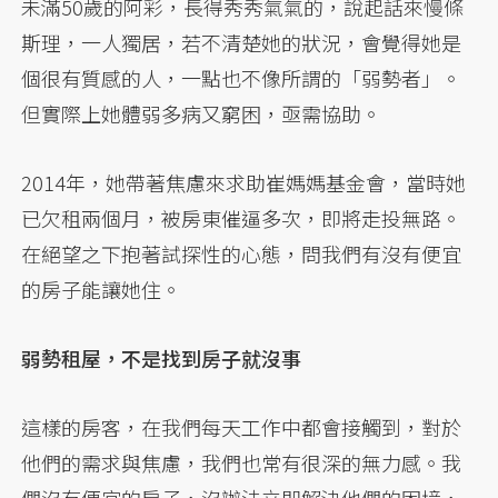
未滿50歲的阿彩，長得秀秀氣氣的，說起話來慢條
斯理，一人獨居，若不清楚她的狀況，會覺得她是
個很有質感的人，一點也不像所謂的「弱勢者」。
但實際上她體弱多病又窮困，亟需協助。
2014年，她帶著焦慮來求助崔媽媽基金會，當時她
已欠租兩個月，被房東催逼多次，即將走投無路。
在絕望之下抱著試探性的心態，問我們有沒有便宜
的房子能讓她住。
弱勢租屋，不是找到房子就沒事
這樣的房客，在我們每天工作中都會接觸到，對於
他們的需求與焦慮，我們也常有很深的無力感。我