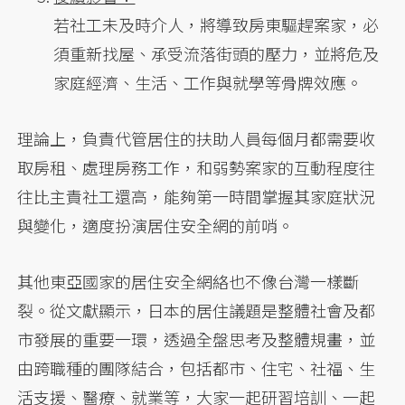
若社工未及時介人，將導致房東驅趕案家，必
須重新找屋、承受流落街頭的壓力，並將危及
家庭經濟、生活、工作與就學等骨牌效應。
理論上，負責代管居住的扶助人員每個月都需要收
取房租、處理房務工作，和弱勢案家的互動程度往
往比主責社工還高，能夠第一時間掌握其家庭狀況
與變化，適度扮演居住安全網的前哨。
其他東亞國家的居住安全網絡也不像台灣一樣斷
裂。從文獻顯示，日本的居住議題是整體社會及都
市發展的重要一環，透過全盤思考及整體規畫，並
由跨職種的團隊結合，包括都市、住宅、社福、生
活支援、醫療、就業等，大家一起研習培訓、一起