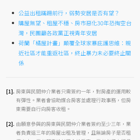
公益出租蹣跚前行，弱勢安居是否有望？
購屋無望、租屋不穩、房市惡化30年恐掏空台
灣，民團籲各政黨正視青年安居
荷蘭「橘屋計畫」顛覆全球家暴庇護思維：親
近社區才能重返社區，終止暴力未必要終止關
係
房東與民間仲介業者只需簽約一年，對房產的運用較
有彈性。業者會協助媒合房客並處理行政事務，但房
東需要自行向房客收租。
由願意參與的房東與民間仲介業者簽約至少三年，業
者負責這三年的房屋出租及管理，且無論房子是否租