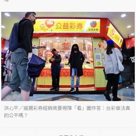
洪心平／遴選彩券經銷商要視障「看」圖作答：台彩做法真
的公平嗎？