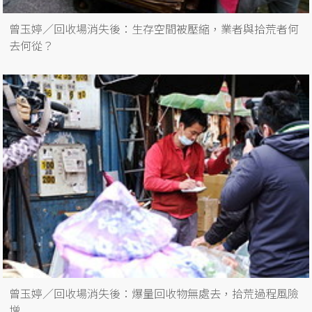
曾玉婷／回收場消失後：生存空間被壓縮，業者與拾荒者何
去何從？
曾玉婷／回收場消失後：爆量回收物無處去，拾荒過程風險
增