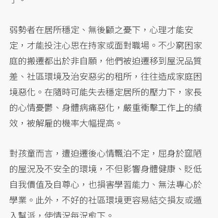
弱勢者在居所穩定、無後顧之憂下，心理才能安
定，才能投注心思在持家或面對職場。不少窮困家
庭的搬遷都出於非自願，他們被迫遷移到屋況品質
差、社區環境及治安惡劣的租所，往往造成家庭困
境惡化。在隨時可能失去穩定居所的壓力下，家長
的心情憂鬱、身體病痛惡化，嚴重衝擊工作上的績
效，被解雇的機率大幅提高。
對孩童而言，遭迫遷後心情飄泊不定，屈身於窳陋
的屋況及不安全的環境，不但影響身體健康、貶低
自我價值及自尊心，也損害學習能力、無法專心於
學業。此外，不好的社區環境更容易結交損友或遁
入幫派，使情況每況愈下。