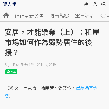
停止更新公告
時事觀察
軍事評論
法
安居，才能樂業（上）：租屋
市場如何作為弱勢居住的後
援？
Right Plus 多多益善
25 Nov, 2019
（※ 文：呂秉怡、馮麗芳、張艾玲，
崔媽媽基金
會
）