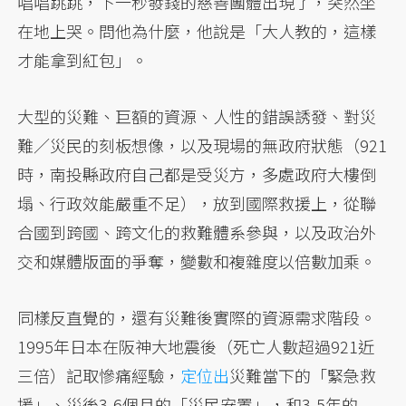
唱唱跳跳，下一秒發錢的慈善團體出現了，突然坐
在地上哭。問他為什麼，他說是「大人教的，這樣
才能拿到紅包」。
大型的災難、巨額的資源、人性的錯誤誘發、對災
難／災民的刻板想像，以及現場的無政府狀態（921
時，南投縣政府自己都是受災方，多處政府大樓倒
塌、行政效能嚴重不足），放到國際救援上，從聯
合國到跨國、跨文化的救難體系參與，以及政治外
交和媒體版面的爭奪，變數和複雜度以倍數加乘。
同樣反直覺的，還有災難後實際的資源需求階段。
1995年日本在阪神大地震後（死亡人數超過921近
三倍）記取慘痛經驗，
定位出
災難當下的「緊急救
援」、災後3-6個月的「災民安置」，和3-5年的