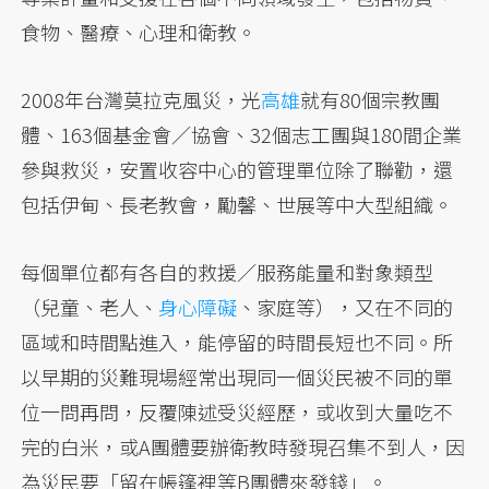
食物、醫療、心理和衛教。
2008年台灣莫拉克風災，光
高雄
就有80個宗教團
體、163個基金會／協會、32個志工團與180間企業
參與救災，安置收容中心的管理單位除了聯勸，還
包括伊甸、長老教會，勵馨、世展等中大型組織。
每個單位都有各自的救援／服務能量和對象類型
（兒童、老人、
身心障礙
、家庭等），又在不同的
區域和時間點進入，能停留的時間長短也不同。所
以早期的災難現場經常出現同一個災民被不同的單
位一問再問，反覆陳述受災經歷，或收到大量吃不
完的白米，或A團體要辦衛教時發現召集不到人，因
為災民要「留在帳篷裡等B團體來發錢」。