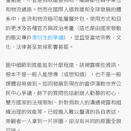
和物流通路。然而在國際人道救援和全球發展的體
系中，金流和物流極可能層層外包，使用方式和目
的更涉及各種官方與政治考量（這也是由國家發動
的賑災專戶
常衍生的爭議
），並且受當地宗教、文
化、法律甚至氣候影響甚鉅。
箇中細節到底能追到什麼程度、該揭露哪些資訊，
根本不是一般人能想像（或想知道），也不是一般
媒體容易做到。如同發展到現在的雷伊漢勒世界公
民中心爭議，餘下的質問包括創辦人勸募的初心、
雙方國家的法規限制、針對捐款人的溝通揭露和組
織治理的效能等，已經進入難以釐清的各自表述，
旁觀者一人拿到一片拼圖，卻沒有共同的原圖全貌
可拼。