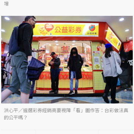
增
洪心平／遴選彩券經銷商要視障「看」圖作答：台彩做法真
的公平嗎？