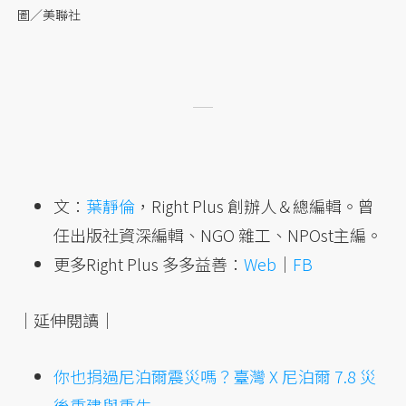
圖／美聯社
文：
葉靜倫
，Right Plus 創辦人＆總編輯。曾
任出版社資深編輯、NGO 雜工、NPOst主編。
更多Right Plus 多多益善：
Web
｜
FB
｜延伸閱讀｜
你也捐過尼泊爾震災嗎？臺灣 X 尼泊爾 7.8 災
後重建與重生