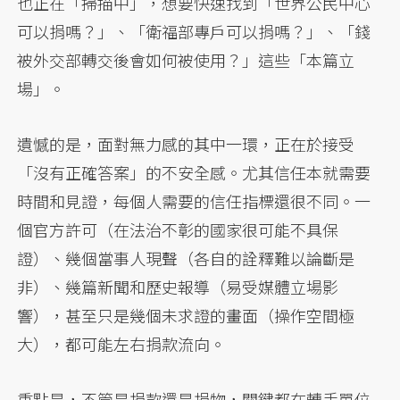
也正在「掃描中」，想要快速找到「世界公民中心
可以捐嗎？」、「衛福部專戶可以捐嗎？」、「錢
被外交部轉交後會如何被使用？」這些「本篇立
場」。
遺憾的是，面對無力感的其中一環，正在於接受
「沒有正確答案」的不安全感。尤其信任本就需要
時間和見證，每個人需要的信任指標還很不同。一
個官方許可（在法治不彰的國家很可能不具保
證）、幾個當事人現聲（各自的詮釋難以論斷是
非）、幾篇新聞和歷史報導（易受媒體立場影
響），甚至只是幾個未求證的畫面（操作空間極
大），都可能左右捐款流向。
重點是，不管是捐款還是捐物，關鍵都在轉手單位