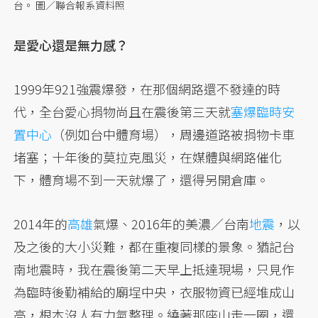
台。 圖／聯合報系資料照
是愛心還是無力感？
1999年921強震爆發，在那個網路還不發達的時
代，全台愛心捐物尚且在震後第三天就
塞爆臨時安
置中心
（例如台中體育場），周邊道路被捐物卡車
堵塞；十年後的莫拉克風災，在媒體與網路催化
下，體育場不到一天就爆了，還得另開倉庫。
2014年的
高雄
氣爆、2016年的美濃／台南
地震
，以
及之後的大小災難，都在重複同樣的景象。猶記台
南地震時，我在震後第二天早上抵達現場，只見作
為臨時後勤補給的廟埕中央，衣服物資已經堆成山
高，根本沒人有力氣整理。繞著那座山走一圈，還