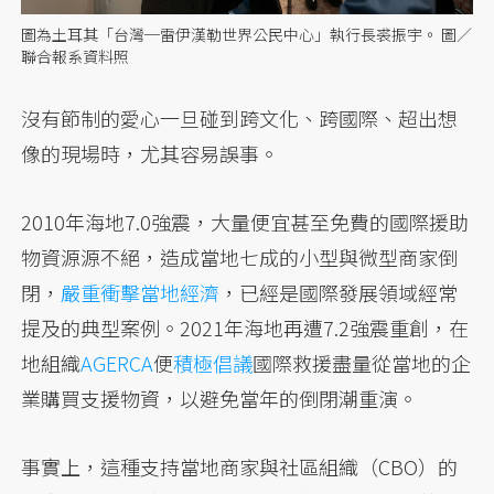
圖為土耳其「台灣─雷伊漢勒世界公民中心」執行長裘振宇。 圖／
聯合報系資料照
沒有節制的愛心一旦碰到跨文化、跨國際、超出想
像的現場時，尤其容易誤事。
2010年海地7.0強震，大量便宜甚至免費的國際援助
物資源源不絕，造成當地七成的小型與微型商家倒
閉，
嚴重衝擊當地經濟
，已經是國際發展領域經常
提及的典型案例。2021年海地再遭7.2強震重創，在
地組織
AGERCA
便
積極倡議
國際救援盡量從當地的企
業購買支援物資，以避免當年的倒閉潮重演。
事實上，這種支持當地商家與社區組織（CBO）的