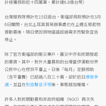
計接獲捐款近十四萬筆，累計達6.8億台幣）
台灣搜救隊預計在15日返台，衛福部捐款預計在3月
6日關閉，台北土耳其貿易辦事處也在上週五發起物
資勸募後，隔日便因捐物遠遠超過需求而緊急宣告
停止。
除了官方衛福部的賑災專戶，震災中亦有民間發起
的募資。其中，對外大量募款的台灣雷伊漢勒世界
公民中心在挖貝平臺上，日後「每月」定額捐助
（含平臺費）已超過八百三十萬，卻於近日
爆發爭
議
，並且在
對造聲音浮現
後，事態越加複雜。
許多人對民間勸募和非政府組織（NGO）再次失