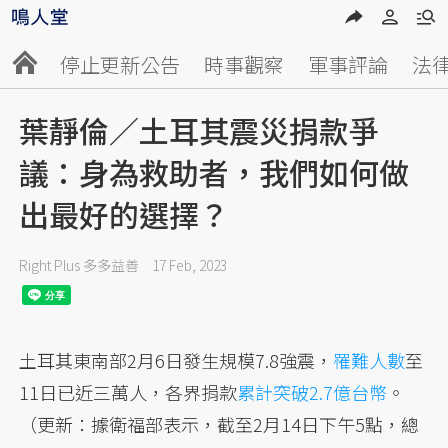
停止更新公告
時事觀察
軍事評論
法
葉靜倫／土耳其震災捐款爭
議：身為救助者，我們如何做
出最好的選擇？
Right Plus 多多益善
17 Feb, 2023
土耳其東南部2月6日發生規模7.8強震，
罹難人數
至
11日已近三萬人，各界捐款
累計突破2.7億台幣
。
（更新：據衛福部表示，截至2月14日下午5點，總