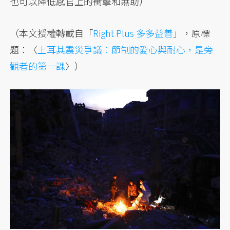
也可以降低感官上的衝擊和無助）
（本文授權轉載自「
Right Plus 多多益善
」，原標
題：〈
土耳其震災爭議：節制的愛心與耐心，是旁
觀者的第一課
〉）