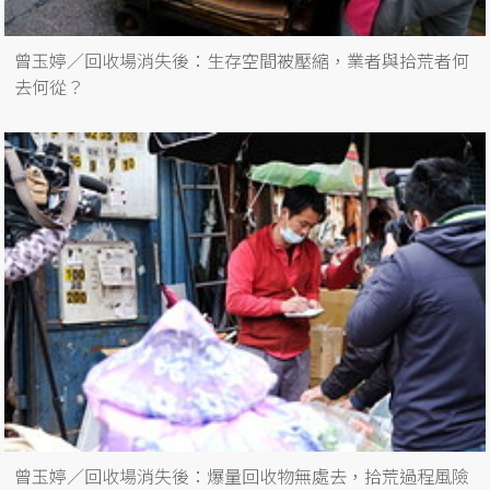
曾玉婷／回收場消失後：生存空間被壓縮，業者與拾荒者何
去何從？
曾玉婷／回收場消失後：爆量回收物無處去，拾荒過程風險