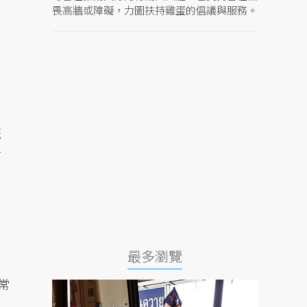
畏高牆或障礙，力圖扶持雞蛋的倡議與服務。
既
言
最多瀏覽
常