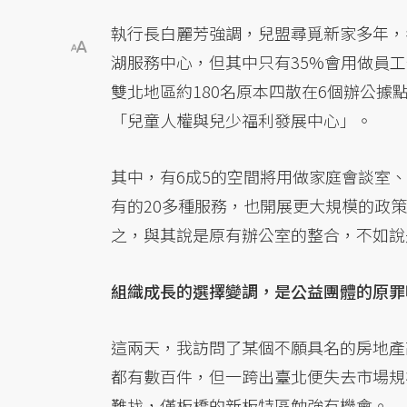
執行長白麗芳強調，兒盟尋覓新家多年，
湖服務中心，但其中只有35%會用做員工
雙北地區約180名原本四散在6個辦公據
「兒童人權與兒少福利發展中心」。
其中，有6成5的空間將用做家庭會談室
有的20多種服務，也開展更大規模的政
之，與其說是原有辦公室的整合，不如說
組織成長的選擇變調，是公益團體的原罪
這兩天，我訪問了某個不願具名的房地產
都有數百件，但一跨出臺北便失去市場規模
難找，僅板橋的新板特區勉強有機會。