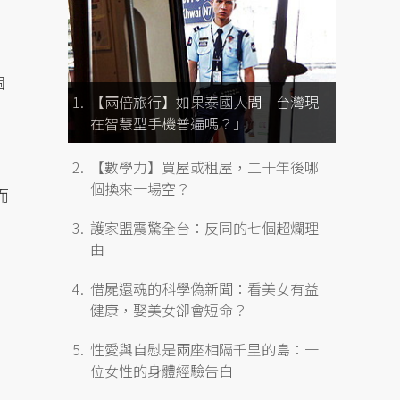
個
【兩倍旅行】如果泰國人問「台灣現
在智慧型手機普遍嗎？」
【數學力】買屋或租屋，二十年後哪
個換來一場空？
而
護家盟震驚全台：反同的七個超爛理
由
借屍還魂的科學偽新聞：看美女有益
健康，娶美女卻會短命？
性愛與自慰是兩座相隔千里的島：一
位女性的身體經驗告白