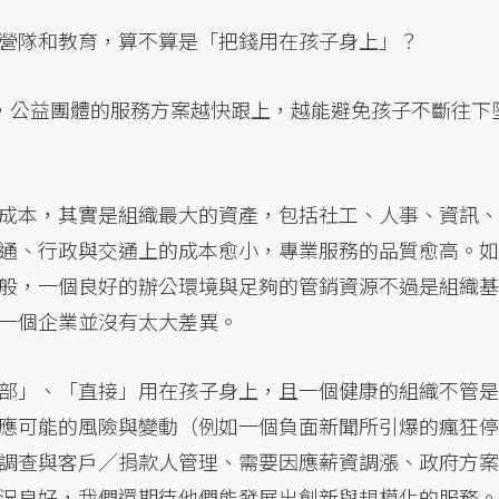
營隊和教育，算不算是「把錢用在孩子身上」？
，公益團體的服務方案越快跟上，越能避免孩子不斷往下
成本，其實是組織最大的資產，包括社工、人事、資訊、
通、行政與交通上的成本愈小，專業服務的品質愈高。如
般，一個良好的辦公環境與足夠的管銷資源不過是組織基
一個企業並沒有太大差異。
部」、「直接」用在孩子身上，且一個健康的組織不管是
應可能的風險與變動（例如一個負面新聞所引爆的瘋狂停
調查與客戶／捐款人管理、需要因應薪資調漲、政府方案
況良好，我們還期待他們能發展出創新與規模化的服務。