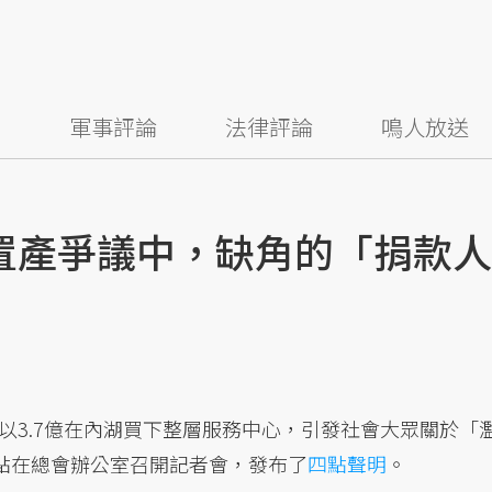
察
軍事評論
法律評論
鳴人放送
億置產爭議中，缺角的「捐款人
以3.7億在內湖買下整層服務中心，引發社會大眾關於「
0點在總會辦公室召開記者會，發布了
四點聲明
。