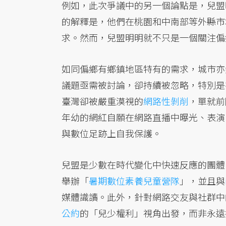
例如，此次爭議中的另一個論點是，兒盟
的解釋是，他們在桃園和中南部等外縣市
求。然而，兒盟明明就不只是一個關注偏
如同偏鄉有鄉鎮地區特有的需求，城市亦
議題亟需被討論，卻持續被忽略，特別是
臺灣卻被嚴重漠視的
網路性剝削
，單就前
年幼的網紅自願在網路直播中曝光、表演
與數位足跡上自我保護。
兒盟是少數在時代變化中快速反應的團體
舉辦「
暑期數位素養兒童營隊
」，並且與
媒體識讀。此外，針對網路交友與社群中
公約
的「兒少權利」視角出發，而非永遠