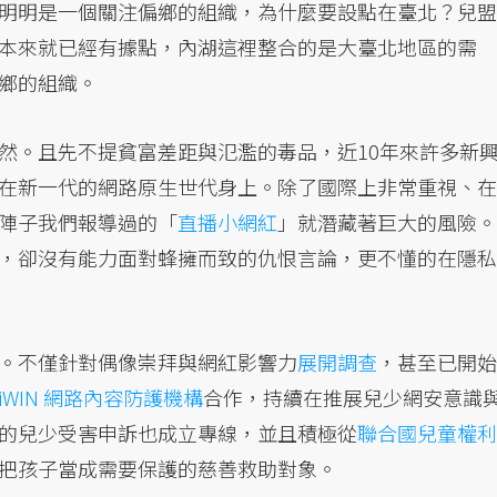
明明是一個關注偏鄉的組織，為什麼要設點在臺北？兒盟
本來就已經有據點，內湖這裡整合的是大臺北地區的需
鄉的組織。
然。且先不提貧富差距與氾濫的毒品，近10年來許多新
在新一代的網路原生世代身上。除了國際上非常重視、在
陣子我們報導過的「
直播小網紅
」就潛藏著巨大的風險。
，卻沒有能力面對蜂擁而致的仇恨言論，更不懂的在隱私
。不僅針對偶像崇拜與網紅影響力
展開調查
，甚至已開始
iWIN 網路內容防護機構
合作，持續在推展兒少網安意識
的兒少受害申訴也成立專線，並且積極從
聯合國兒童權利
把孩子當成需要保護的慈善救助對象。