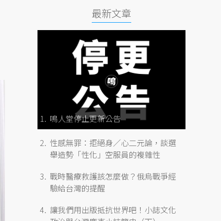
最新文章
鳴人堂停止更新公告
性感無罪：拒絕身／心二元論，談選
舉造勢「性化」空服員的複雜性
戰時醫療救護該怎麼做？俄烏戰爭經
驗給台灣的提醒
讓我們用出版抵抗世界吧！小誌文化