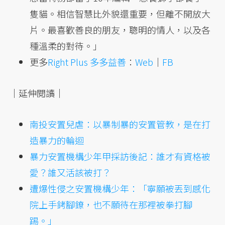
隻貓。相信智慧比外貌還重要，但離不開放大
片。最喜歡善良的朋友，聰明的情人，以及各
種溫柔的對待。」
更多
Right Plus 多多益善
：
Web
｜
FB
｜延伸閱讀｜
南投安置兒虐：以暴制暴的安置管教，是在打
造暴力的輪迴
暴力安置機構少年甲採訪後記：誰才有資格被
愛？誰又活該被打？
遭爆性侵之安置機構少年：「寧願被丟到感化
院上手銬腳鐐，也不願待在那裡被拳打腳
踢。」