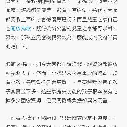
臺大社工系教授陳毓文直言：「衛福部三個兒童之
家歷年評鑑都是優等，卻有上百床位，這代表大家
都要收上百床才會得優等是嗎？而且兒童之家自己
也
開放捐款
，既然公辦公營的兒童之家都可以對外
募款，那私立民營機構募款為什麼能成為政府卸責
的藉口？」
陳毓文指出，如今大家都在說沒錢，說資源都被放
到長照去了，然而「小孩是未來最重要的資本，沒
有小孩，長照負擔只會更重」，且臺灣受安置的孩
子其實並不多，這些家庭失功能的孩子根本沒有吃
掉多少國家資源，但民間機構負擔卻異常沉重。
「別說人權了，照顧孩子只是國家的基本道義！」
陳毓文指出，公部門用「民間可募款」來合理化政