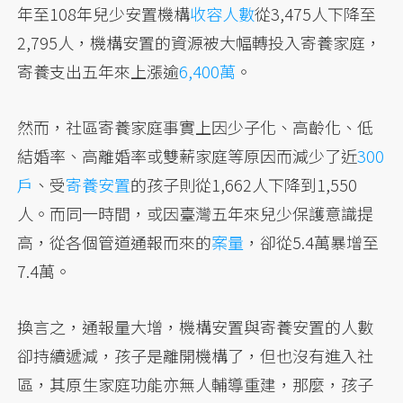
年至108年兒少安置機構
收容人數
從3,475人下降至
2,795人，機構安置的資源被大幅轉投入寄養家庭，
寄養支出五年來上漲逾
6,400萬
。
然而，社區寄養家庭事實上因少子化、高齡化、低
結婚率、高離婚率或雙薪家庭等原因而減少了近
300
戶
、受
寄養安置
的孩子則從1,662人下降到1,550
人。而同一時間，或因臺灣五年來兒少保護意識提
高，從各個管道通報而來的
案量
，卻從5.4萬暴增至
7.4萬。
換言之，通報量大增，機構安置與寄養安置的人數
卻持續遞減，孩子是離開機構了，但也沒有進入社
區，其原生家庭功能亦無人輔導重建，那麼，孩子