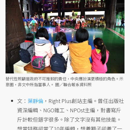
替代性照顧是政府不可推卸的責任，中央應扮演更積極的角色。示
意圖，非文中所指當事人。 圖／聯合報系資料照
文：
葉靜倫
，Right Plus創站主編。曾任出版社
資深編輯、NGO雜工、NPOst主編，對書寫斤
斤計較但錯字很多。除了文字沒有其他技能。
想當特務卻當了10年編輯，想養獅子卻養了一