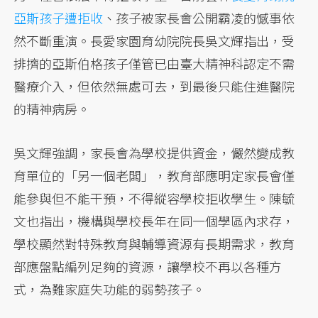
亞斯孩子遭拒收
、孩子被家長會公開霸凌的憾事依
然不斷重演。長愛家園育幼院院長吳文輝指出，受
排擠的亞斯伯格孩子僅管已由臺大精神科認定不需
醫療介入，但依然無處可去，到最後只能住進醫院
的精神病房。
吳文輝強調，家長會為學校提供資金，儼然變成教
育單位的「另一個老闆」，教育部應明定家長會僅
能參與但不能干預，不得縱容學校拒收學生。陳毓
文也指出，機構與學校長年在同一個學區內求存，
學校顯然對特殊教育與輔導資源有長期需求，教育
部應盤點編列足夠的資源，讓學校不再以各種方
式，為難家庭失功能的弱勢孩子。