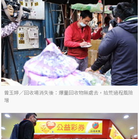
曾玉婷／回收場消失後：爆量回收物無處去，拾荒過程風險
增