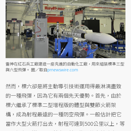
雷神在紅石兵工廠建造一座先進的自動化工廠，用來組裝標準三型
與六型飛彈。
圖／取自
prnewswire.com
然而，標六卻是將主動導引技術運用得最淋漓盡致
的一種飛彈，因為它有兩個先天優勢。首先，由於
標六繼承了標準二型增程版的體型與雙節火箭架
構，成為射程最遠的一種防空飛彈。一般估計把它
當作大型火箭打出去，射程可達到500公里以上，等