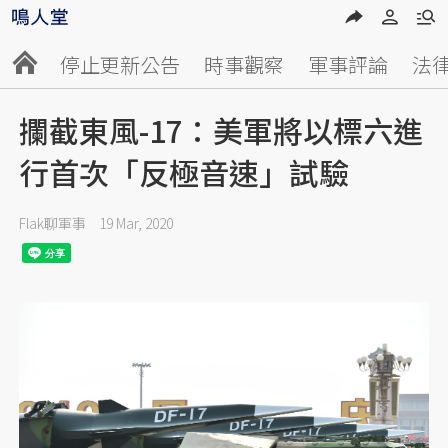
停止更新公告
時事觀察
軍事評論
法
攔截東風-17：美軍將以標六進
行首次「反極音速」試驗
Flak聊軍事
19 Mar, 2020