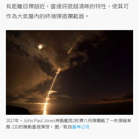
有距離目標越近，雷達訊號越清晰的特性，使其可
作為大氣層內的終端彈道攔截器。
2017年，John Paul Jones神盾艦用2枚標六飛彈攔截了一枚模擬東
風-21D的機動重返彈頭。
圖／取自
雷神公司