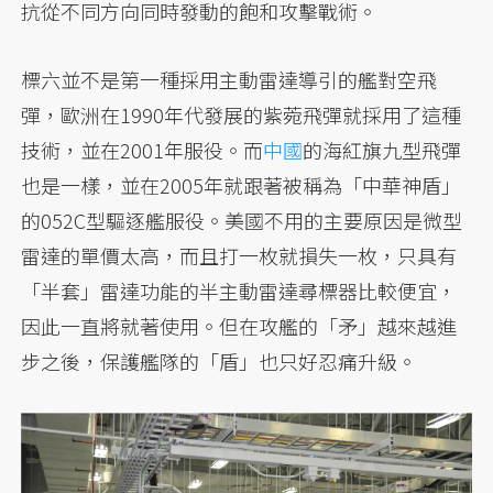
抗從不同方向同時發動的飽和攻擊戰術。
標六並不是第一種採用主動雷達導引的艦對空飛
彈，歐洲在1990年代發展的紫菀飛彈就採用了這種
技術，並在2001年服役。而
中國
的海紅旗九型飛彈
也是一樣，並在2005年就跟著被稱為「中華神盾」
的052C型驅逐艦服役。美國不用的主要原因是微型
雷達的單價太高，而且打一枚就損失一枚，只具有
「半套」雷達功能的半主動雷達尋標器比較便宜，
因此一直將就著使用。但在攻艦的「矛」越來越進
步之後，保護艦隊的「盾」也只好忍痛升級。