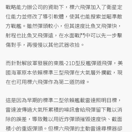
戰略能力辦公司的資助下，標六飛彈加入了衛星定
位能力並修改了導引軟體，使其也能搜索並瞄準敵
方戰艦。雖然彈頭較小，但其速度比魚叉飛彈快，
射程也比魚叉飛彈遠，在水面戰鬥中可以先一步擊
傷對手，再慢慢以其他武器收拾。
而針對解放軍發展的東風-21D型反艦彈道飛彈，美
國海軍原本依賴標準三型飛彈在大氣層外攔截，現
在也可用標六飛彈作為第二道防線。
這是因為早期的標準二型依賴艦載雷達照明目標，
雷達波傳過大氣所累積的噪訊會給飛彈留下難以消
除的誤差，導致難以用近炸彈頭摧毀速度快、截面
積小的重返彈頭。但標六飛彈的主動雷達尋標器卻