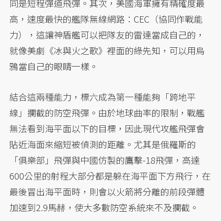
同是短程彈道飛彈。其次，美國海軍擁有精確度最
高，速度最快的艦隊無線網路：CEC（協同作戰能
力），這讓神盾艦可以把隊友的雷達當成自己的，
就像美劇《冰與火之歌》裡面的綠先知，可以用烏
鴉當自己的眼睛一樣。
結合這兩種能力，標六成為第一種能夠「跨地平
線」攔截的防空飛彈。由於地球曲率的限制，戰艦
無法看到海平面以下的目標，因此現代攻艦飛彈會
貼近海面來縮短被偵測的距離。尤其是俄羅斯的
「俱樂部」飛彈與中國仿製的鷹擊-18飛彈，高達
600公里的射程大部分都是躲在海平面下方飛行，在
最後冒出海平面時，則會以火箭將分離的前段彈體
加速到2.9馬赫，使大多數防空系統來不及攔截。