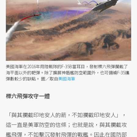
美國海軍在2016年用陸戰隊的F-35B當耳目，發射標六飛彈攔截了
海平面以外的靶彈。除了擴展神盾艦防空範圍外，也可彌補F-35攜
彈數較少的缺點。
圖／取自
美國海軍
標六飛彈攻守一體
「與其攔截印地安人的箭，不如攔截印地安人」，
這一直是美軍防空的信條；也就是說，與其攔截攻
艦飛彈，不如擊沉發射飛彈的戰艦。因此在國防部