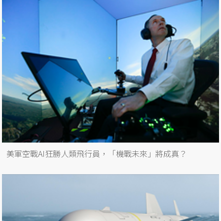
美軍空戰AI狂勝人類飛行員，「機戰未來」將成真？