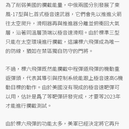
為了削弱美國的攔截能量，中俄兩國分別發展了東
風-17型與匕首式極音速武器，它們會先以推進火箭
往太空爬升，滑翔器再與推進器分離並俯衝回大氣
層，沿著同溫層頂端以極音速滑翔。由於標準三型
只能在太空環境進行攔截，這讓標六飛彈成為唯一
的防線，猶如在禁區獨自防守的門將。
不過，標六飛彈既然能攔截中程彈道飛彈的機動重
返彈頭，代表其導引與控制系統能跟上極音速高G機
動目標的動作。由於美國沒有現成的極音速靶彈可
以用，估計是爲了等靶彈研發完成，才要等2023年
才能進行攔截測試。
由於標六飛彈的功能太多，美軍已經決定將它再升