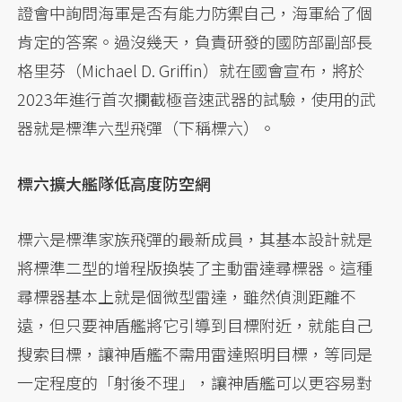
證會中詢問海軍是否有能力防禦自己，海軍給了個
肯定的答案。過沒幾天，負責研發的國防部副部長
格里芬（Michael D. Griffin）就在國會宣布，將於
2023年進行首次攔截極音速武器的試驗，使用的武
器就是標準六型飛彈（下稱標六）。
標六擴大艦隊低高度防空網
標六是標準家族飛彈的最新成員，其基本設計就是
將標準二型的增程版換裝了主動雷達尋標器。這種
尋標器基本上就是個微型雷達，雖然偵測距離不
遠，但只要神盾艦將它引導到目標附近，就能自己
搜索目標，讓神盾艦不需用雷達照明目標，等同是
一定程度的「射後不理」，讓神盾艦可以更容易對