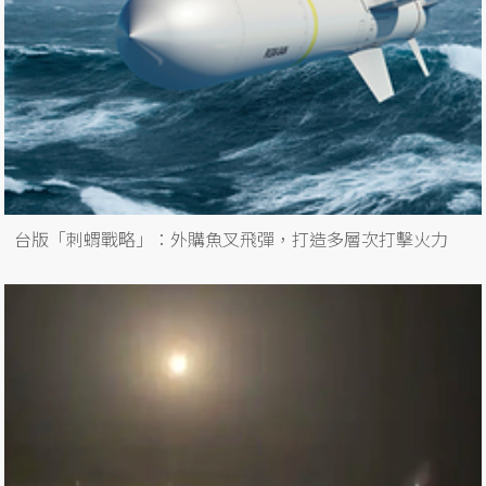
台版「刺蝟戰略」：外購魚叉飛彈，打造多層次打擊火力