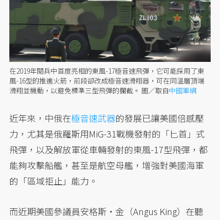
在2019年閱兵中首度亮相的東風-17極音速飛彈，它可能採用了東
風-16型的推進火箭，前段卻改成極音速滑翔器，可在同溫層頂端
滑翔並機動，以避免標準三型飛彈的攔截。
圖／取自
中國軍網
近年來，中俄在
極音速武器
的發展已讓美國倍感壓
力，尤其是俄羅斯用MiG-31戰機發射的「匕首」式
飛彈，以及解放軍從車輛發射的東風-17型飛彈，都
能夠攻擊船艦，甚至是航空母艦，增強對美國海軍
的「區域拒止」能力。
而近期美國參議員安格斯・金（Angus King）在聽