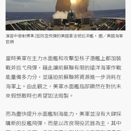
演習中發射標準2型防空飛彈的美國夏洛號巡洋艦。 圖／美國海軍
官網
當時美軍在主力水面艦和攻擊型核子潛艦上都加裝
戰斧巡弋飛彈，藉此讓前蘇聯有限的遠洋海軍作戰
能量備多力分，並逼迫前蘇聯將資源進一步消耗在
海軍上。由此觀之，美軍水面艦指部顯然在對抗未
來假想敵時也希望如法炮製。
而為盡快提升水面艦制海能力，美軍並沒有大肆採
購新的反艦飛彈，而是以改良現役武器為主，其中