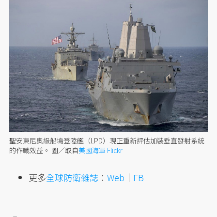
聖安東尼奧級船塢登陸艦（LPD）現正重新評估加裝垂直發射系統
的作戰效益。
圖／取自
美國海軍 Flickr
更多
全球防衛雜誌
：
Web
｜
FB