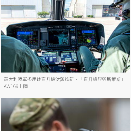
義大利陸軍多用途直升機汰舊換新，「直升機界勞斯萊斯」
AW169上陣