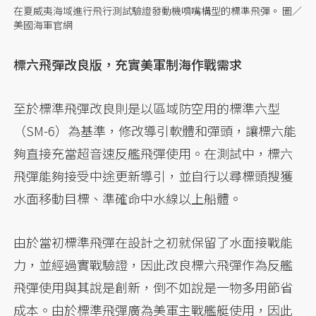
在夏威夷海域進行飛行測試驗證發動機噴嘴構型的標準飛彈。 圖／
美國海軍官網
標六飛彈改良版，充實美軍制海作戰需求
至於標準飛彈改良則是以區域防空用的標準六型
（SM-6）為基準，修改導引軟體和彈頭，讓標六能
夠直接充當超音速反艦飛彈使用。在測試中，標六
飛彈能夠接受中途更新導引，並自行以尋標頭搜獲
水面移動目標、準確命中水線以上船體。
由於當初標準飛彈在設計之初就保留了水面接戰能
力，並經過實戰驗證，因此改良標六飛彈作為反艦
飛彈使用與其說是創新，倒不如說是一物多用節省
成本。由於標準飛彈廣為美軍主戰艦艇使用，因此