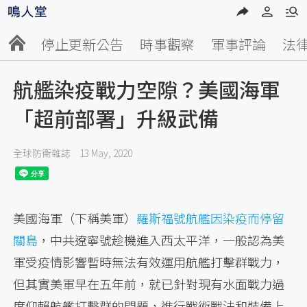
停止更新公告
時事觀察
軍事評論
法
航艦染疫戰力空隙？美國海軍
「超前部署」升級武備
全球防衛雜誌
13 May, 2020
美國海軍（下稱美軍）
羅斯福號航艦因染疫而停留
關島
，中共遼寧號趁機進入西太平洋，一般認為美
軍受疫情影響暫時無法有效運用航艦打擊群戰力，
但其實美軍早在五年前，就已針對現有水面戰力過
度仰賴航艦打擊群的問題，進行戰術戰法和裝備上