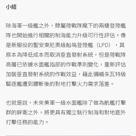
小結
除海軍一級艦之外，隸屬陸戰隊麾下的兩棲登陸艦
隊也開始進行相關的制海能力升級可行性評估。像
是新服役的聖安東尼奧級船塢登陸艦（LPD），其
原本為降低成本而取消垂直發射系統，但是陸戰隊
高層已依據水面艦指部的作戰準則變化，重新評估
加裝垂直發射系統的作戰效益，藉此彌補朱瓦特級
驅逐艦遭到腰斬後的對地打擊火力需求落差。
也就是說，未來美軍一級水面艦除了做為航艦打擊
群的屏衛之外，將更具有獨立執行制海和對地距外
打擊任務的能力。