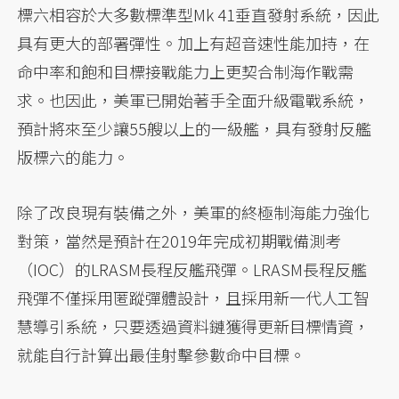
標六相容於大多數標準型Mk 41垂直發射系統，因此
具有更大的部署彈性。加上有超音速性能加持，在
命中率和飽和目標接戰能力上更契合制海作戰需
求。也因此，美軍已開始著手全面升級電戰系統，
預計將來至少讓55艘以上的一級艦，具有發射反艦
版標六的能力。
除了改良現有裝備之外，美軍的終極制海能力強化
對策，當然是預計在2019年完成初期戰備測考
（IOC）的LRASM長程反艦飛彈。LRASM長程反艦
飛彈不僅採用匿蹤彈體設計，且採用新一代人工智
慧導引系統，只要透過資料鏈獲得更新目標情資，
就能自行計算出最佳射擊參數命中目標。