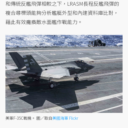
和傳統反艦飛彈相較之下，LRASM長程反艦飛彈的
複合尋標頭能夠分析艦艇外型和內建資料庫比對，
藉此有效癱瘓敵水面艦作戰能力。
美軍F-35C戰機。
圖／取自
美國海軍 Flickr