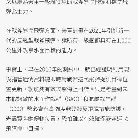
又以廣為美軍一級艦使用的戰斧巡弋飛彈和標準飛
彈為主力。
在戰斧巡弋飛彈方面，美軍計畫在2021年引進新一
代的反艦型戰斧飛彈，讓所有一級艦都具有在1,000
公里外攻擊水面目標的能力。
事實上，早在2016年的測試中，就已經證明利用現
役指管通情資料鏈即時對戰斧巡弋飛彈提供目標位
置更新，就能夠有效攻擊海上目標。只是考量到未
來假想敵的水面作戰群（SAG）和航艦戰鬥群
（CCG）勢必會有高強度軟硬殺反飛彈措施防護，
光靠資料鏈傳輸位置，恐怕難以有效確保戰斧巡弋
飛彈命中目標。