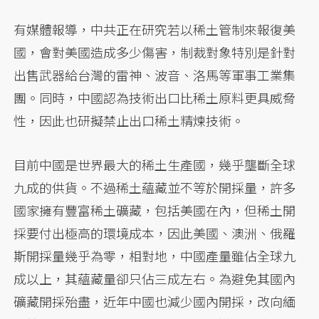
有媒體報導，中共正在研究若以稀土管制來報復美
國，會對美國造成多少傷害，制裁對象特別是針對
出售武器給台灣的雷神、波音、洛馬等軍事工業集
團。同時，中國認為技術出口比稀土原料更具威脅
性，因此也研擬禁止出口稀土精煉技術。
目前中國是世界最大的稀土生產國，幾乎壟斷全球
九成的供貨。不過稀土蘊藏並不等於開採量，許多
國家擁有豐富稀土礦藏，包括美國在內，但稀土開
採要付出極高的環境成本，因此美國、澳洲、俄羅
斯開採量幾乎為零，相對地，中國產量雖佔全球九
成以上，其蘊藏量卻只佔三成左右。為避免其國內
礦藏開採殆盡，近年中國也減少國內開採，改向緬