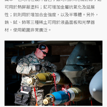
可用於熱屏蔽塗料；釔可增加金屬抗氧化及延展
性；鈧則用於增加合金強度，以及半導體。另外，
銪、鋱、鈰等三種稀土可用於液晶面板和光學器
材，使用範圍非常廣泛。