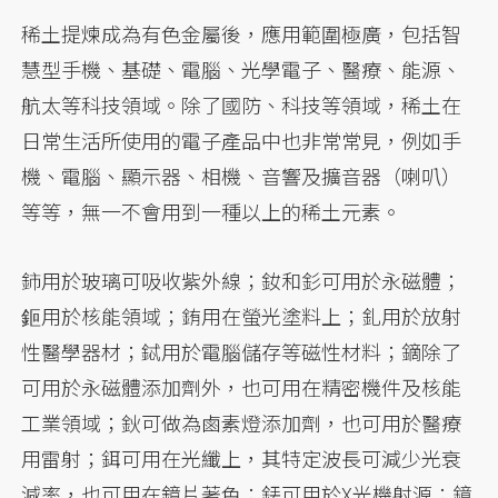
稀土提煉成為有色金屬後，應用範圍極廣，包括智
慧型手機、基礎、電腦、光學電子、醫療、能源、
航太等科技領域。除了國防、科技等領域，稀土在
日常生活所使用的電子產品中也非常常見，例如手
機、電腦、顯示器、相機、音響及擴音器（喇叭）
等等，無一不會用到一種以上的稀土元素。
鈰用於玻璃可吸收紫外線；釹和釤可用於永磁體；
鉕用於核能領域；銪用在螢光塗料上；釓用於放射
性醫學器材；鋱用於電腦儲存等磁性材料；鏑除了
可用於永磁體添加劑外，也可用在精密機件及核能
工業領域；鈥可做為鹵素燈添加劑，也可用於醫療
用雷射；鉺可用在光纖上，其特定波長可減少光衰
減率，也可用在鏡片著色；銩可用於X光機射源；鐿