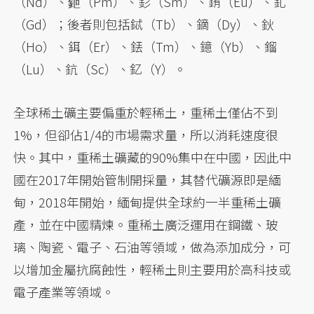
（Nd）、鉕（Pm）、釤（Sm）、銪（Eu）、釓
（Gd）；後者則包括鋱（Tb）、鏑（Dy）、鈥
（Ho）、鉺（Er）、銩（Tm）、鐿（Yb）、鎦
（Lu）、鈧（Sc）、釔（Y）。
全球稀土礦主要偏重於輕稀土，重稀土僅佔不到
1%，但卻佔1/4的市場需求量，所以消耗速度很
快。其中，重稀土礦藏的90%集中在中國，因此中
國在2017年開始管制開採量，其替代礦源即是緬
甸，2018年開始，緬甸提供全球約一半重稀土礦
產，並在中國精煉。重稀土廣泛運用在鋼鐵、玻
璃、陶瓷、電子、石油等領域，做為添加成分，可
以增加金屬抗腐蝕性，輕稀土則主要用於高科技或
電子產業等領域。