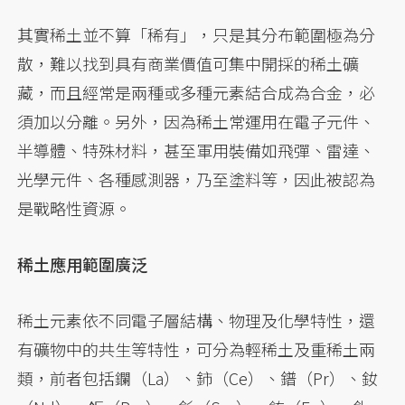
其實稀土並不算「稀有」，只是其分布範圍極為分
散，難以找到具有商業價值可集中開採的稀土礦
藏，而且經常是兩種或多種元素結合成為合金，必
須加以分離。另外，因為稀土常運用在電子元件、
半導體、特殊材料，甚至軍用裝備如飛彈、雷達、
光學元件、各種感測器，乃至塗料等，因此被認為
是戰略性資源。
稀土應用範圍廣泛
稀土元素依不同電子層結構、物理及化學特性，還
有礦物中的共生等特性，可分為輕稀土及重稀土兩
類，前者包括鑭（La）、鈰（Ce）、鐠（Pr）、釹