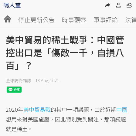
停止更新公告
時事觀察
軍事評論
法
美中貿易的稀土戰爭：中國管
控出口是「傷敵一千，自損八
百」？
全球防衛雜誌
18 May, 2021
2020年
美中貿易戰
的其中一項議題，由於近期
中國
想用來對美國施壓，因此特別受到關注，那項議題
就是稀土。