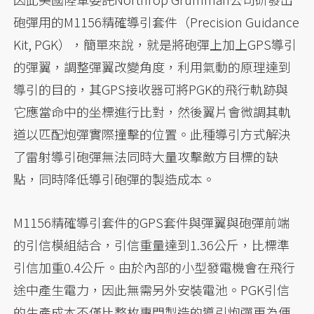
砲彈用的M1156精確導引套件（Precision Guidance
Kit, PGK），簡單來說，就是將砲彈上加上GPS導引
的彈翼，調整彈翼改變角度，利用氣動的原理達到
導引的目的，其GPS接收器可將PGK的飛行軌跡與
它應當命中的坐標進行比對，然後翼片會微調其軌
道以匹配炮彈實際撞擊的位置。此種導引方式解決
了雷射導引砲彈無法同時大量攻擊敵方目標的缺
點，同時降低導引砲彈的製造成本。
M1156精確導引套件的GPS套件與彈翼與砲彈前端
的引信模組結合，引信重量達到1.36公斤，比標準
引信加重0.4公斤。由於內部的小型發電機會在飛行
途中產生電力，因此無需另外安裝電池。PGK引信
的生產成本不僅比整枚專門製造的導引炮彈更為便