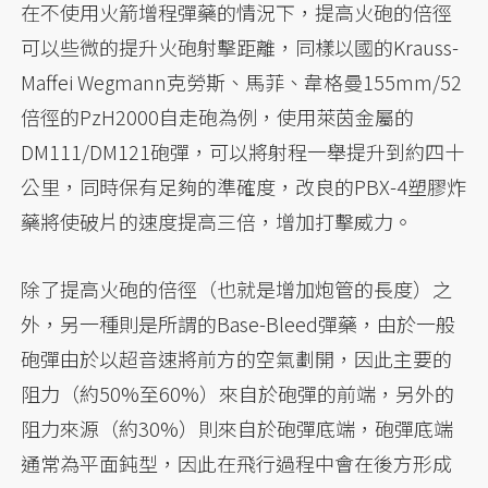
在不使用火箭增程彈藥的情況下，提高火砲的倍徑
可以些微的提升火砲射擊距離，同樣以國的Krauss-
Maffei Wegmann克勞斯、馬菲、韋格曼155mm/52
倍徑的PzH2000自走砲為例，使用萊茵金屬的
DM111/DM121砲彈，可以將射程一舉提升到約四十
公里，同時保有足夠的準確度，改良的PBX-4塑膠炸
藥將使破片的速度提高三倍，增加打擊威力。
除了提高火砲的倍徑（也就是增加炮管的長度）之
外，另一種則是所謂的Base-Bleed彈藥，由於一般
砲彈由於以超音速將前方的空氣劃開，因此主要的
阻力（約50%至60%）來自於砲彈的前端，另外的
阻力來源（約30%）則來自於砲彈底端，砲彈底端
通常為平面鈍型，因此在飛行過程中會在後方形成