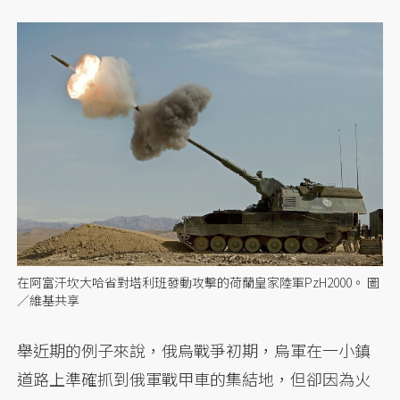
在阿富汗坎大哈省對塔利班發動攻擊的荷蘭皇家陸軍PzH2000。 圖
／維基共享
舉近期的例子來說，俄烏戰爭初期，烏軍在一小鎮
道路上準確抓到俄軍戰甲車的集結地，但卻因為火