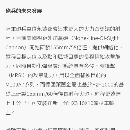
砲兵的未來發展
陸軍砲兵單位永遠都會追求更大的火力跟更遠的射
程，目前美國視距外加農砲（None-Line-Of-Sight
Cannon）開始研發155mm/58倍徑，提供網絡化、
遠程目標定位以及點和區域目標的長程精確攻擊能
力，同時自動化彈藥處理系統具有多發同時撞擊
（MRSI）的攻擊能力，用以全面替換目前的
M109A7系列，而德國萊茵金屬也基於PzH2000的基
礎上研製155mm/60倍徑長射程火砲，射程更遠達
七十公里，可安裝在新一代HX3 10X10輪型車輛
上。