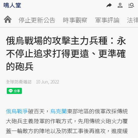
停止更新公告
時事觀察
軍事評論
法
俄烏戰場的攻擊主力兵種：永
不停止追求打得更遠、更準確
的砲兵
全球防衛雜誌
10 Jun, 2022
俄烏戰爭
破百天，
烏克蘭
東部地區的俄軍改採傳統
大砲兵主義陸軍的作戰方式，先用傳統火砲火力覆
蓋一輪敵方的陣地以及防禦工事後再進攻，進度緩