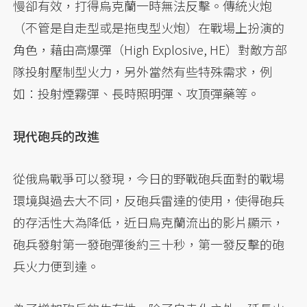
慢卻有效，打得烏克蘭一時無法反擊。傳統火炮
（不管是自走型或是拖曳型火炮）在戰場上扮演的
角色，藉由高爆彈（High Explosive, HE）對敵方部
隊投射壓制型火力，另外當然有些特殊需求，例
如：投射煙霧彈、長時照明彈、攻頂彈藥等。
現代砲兵的改進
從俄烏戰爭可以發現，今日的野戰砲兵面對的戰場
環境與過去大不同，反砲兵雷達的使用，使得砲兵
的存活性大為降低，近日烏克蘭流出的影片顯示，
砲兵發射第一發砲彈後約三十秒，第一發反擊的砲
兵火力便到達。