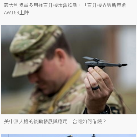
義大利陸軍多用途直升機汰舊換新，「直升機界勞斯萊斯」
AW169上陣
美中無人機的後勤發展與應用，台灣如何借鏡？