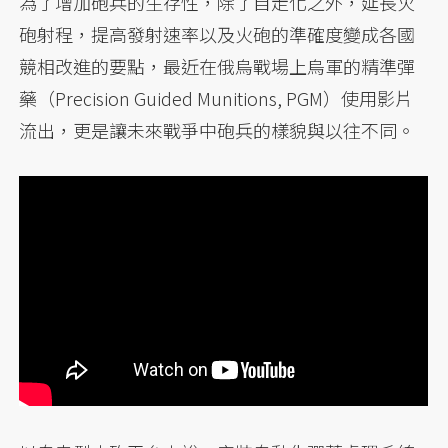
為了增加砲兵的生存性，除了自走化之外，延長火
砲射程，提高發射速率以及火砲的準確度變成各國
競相改進的要點，最近在俄烏戰場上烏軍的精準彈
藥（Precision Guided Munitions, PGM）使用影片
流出，更是讓未來戰爭中砲兵的樣貌與以往不同。