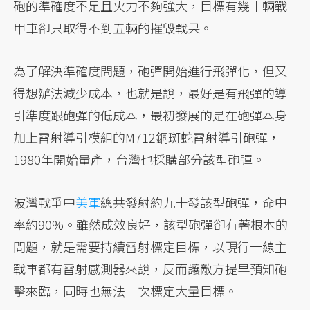
砲的準確度不足且火力不夠強大，目標有幾十輛戰
甲車卻只取得不到五輛的摧毀戰果。
為了解決準確度問題，砲彈開始進行飛彈化，但又
得想辦法減少成本，也就是說，最好是有飛彈的導
引準度跟砲彈的低成本，最初發展的是在砲彈本身
加上雷射導引模組的M712銅斑蛇雷射導引砲彈，
1980年開始量產，台灣也採購部分該型砲彈。
波灣戰爭中
美軍
總共發射約九十發該型砲彈，命中
率約90%。雖然成效良好，該型砲彈卻有著根本的
問題，就是需要持續雷射標定目標，以現行一線主
戰車都有雷射感測器來說，反而讓敵方提早預知砲
擊來臨，同時也無法一次標定大量目標。