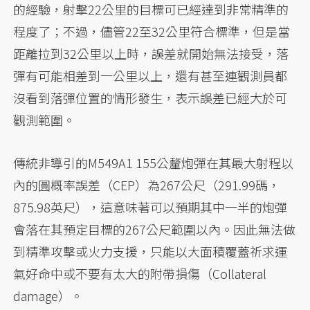
的經驗，射擊22公里的目標可已經達到非常精準的
程度了；不過，儘管22至32公里符合標準，但是當
距離拉到32公里以上時，誤差就開始無法接受，落
彈有可能相差到一公里以上，還有甚至連觀測員都
沒看到落彈位置的情形發生，表示誤差已經大於可
觀測範圍。
傳統非導引的M549A1 155公釐炮彈在其最大射程以
內的圓概率誤差（CEP）為267公尺（291.99碼，
875.98英尺），這意味著可以預期其中一半的炮彈
會落在其預定目標的267公尺範圍以內。因此無法做
到精準攻擊或火力支援，只能以大面積覆蓋祈求運
氣好命中或不要有太大的附帶損傷（Collateral
damage）。