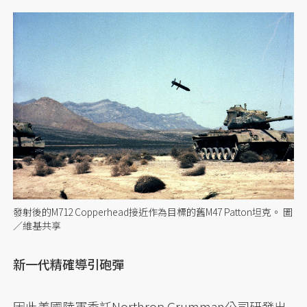
發射後的M712 Copperhead接近作為目標的舊M47 Patton坦克。 圖
／維基共享
新一代精確導引砲彈
因此美國陸軍委託Northrop Grumman公司研發出