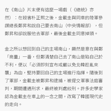
在《南山》片末便有這麼一場戲（《總統》亦
然）：在殺害朴正熙之後，金載圭與同車的陸軍參
謀總長鄭昇和說自己要去南山（中央情報部），但
鄭昇和卻說服他去軍部，最後金載圭同意掉頭。
金之所以想回到自己的主場南山，顯然是意在與鄭
「商量」一番，但鄭清楚自己去了南山是陷自己於
不利，便以「必須即刻宣布戒嚴以免北韓趁亂來
襲」為由，堅持要回自己的主場進行指揮。隨後到
了軍部，金載圭被鄭昇和逮捕，被提交軍事法庭審
判，期間遭遇刑求，最終被判處絞刑。許多史學家
認為金載圭在車上的一念之間，改寫了韓國現代史
的走向。