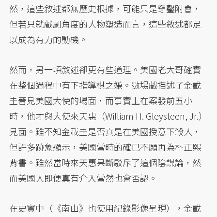
然，這些敘述都無歷史根據，可能只是穿鑿附會，
但若只就戲劇角度的人物塑造而言，這些敘述都足
以成為有力的動機。
然而，另一項敘述卻更有些道理。美國老大哥確實
在整個過程中有下指導棋之嫌。數場戲描述了金載
圭晉見美國大使的場面，而事實上在案發前五小
時，他才與大使來天惠（William H. Gleysteen, Jr.）
見面。雖不知金載圭是否真是在美國授意下殺人，
但許多跡象顯示，美國當時的確已不願再為朴正熙
背書。雖然當時來天惠果斷駁斥了這個陰謀論，然
而美國人即便真有介入當然也會否認。
在史實中（《南山》也使用紀錄影像呈現），金載