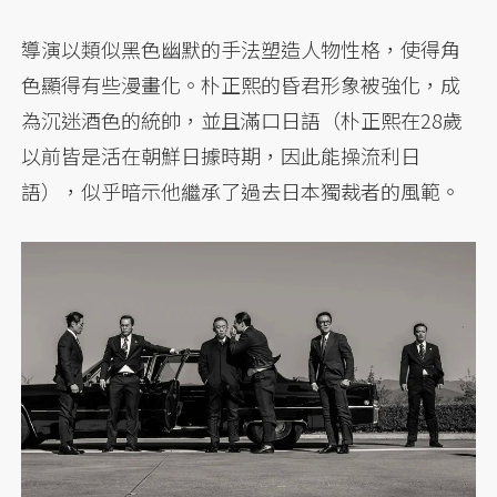
導演以類似黑色幽默的手法塑造人物性格，使得角
色顯得有些漫畫化。朴正熙的昏君形象被強化，成
為沉迷酒色的統帥，並且滿口日語（朴正熙在28歲
以前皆是活在朝鮮日據時期，因此能操流利日
語），似乎暗示他繼承了過去日本獨裁者的風範。