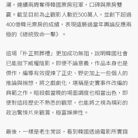
潮，連續兩周奪得韓國票房冠軍，口碑與票房雙
贏。截至目前為止觀影人數近500萬人，並創下超過
400億韓元票房的成績，表現遠勝過當年輿論反應兩
極的《總統致命一擊》。
這場「朴正熙葬禮」更加成功無阻，說明韓國社會
已能拋下威權陰影。即便不論意義，作品本身也是
傑作，編導有效提煉了正史、野史加上一些個人的
推論與揣想，將之戲劇化，堪稱是史實事件改編的
典範之作。暗殺戲當晚的場面調度也相當出色，即
便對這段歷史不熟悉的觀眾，也能將之視為精彩的
政治驚悚片來觀賞，極富娛樂性。
最後，一樣是老生常談，看到韓國透過電影所實踐