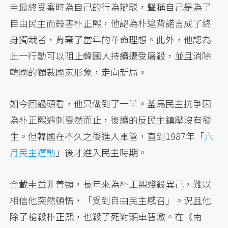
圭最終受審時為自己的行為辯駁，聲稱自己是為了
自由民主而殺害朴正熙，他認為朴違背諾言成了終
身獨裁者，背棄了當年的革命理想。此外，他認為
此一行動可以阻止韓國人持續遭受屠殺，並且消除
韓國的獨裁國家形象，走向新局。
如今回過頭看，他只做到了一半。釜馬民主抗爭因
為朴正熙遇刺戛然而止，後續的反民主鎮壓沒有發
生。但韓國在不久之後進入軍管，直到1987年「
六
月民主運動
」後才進入民主時期。
金載圭並非善類，長年來為朴正熙殘殺異己，難以
相信他突然頓悟，「受到自由民主感召」。況且他
除了槍殺朴正熙，也殺了死對頭車智澈。在《南