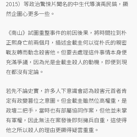
2015）等政治驚悚片聞名的中生代導演禹民鎬，顯
然企圖心更多一些。
《南山》試圖重整事件的前因後果，將時間拉到朴
正熙身亡前兩個月，描述金載圭何以從朴氏的親密
戰友轉而動念殺害他。但要去處理這件事情本身便
充滿爭議，因為光是金載圭殺人的動機，即便到現
在都沒有定論。
若先不論史實，許多人下意識會認為殺害元首者肯
定有政變篡位之意圖。但金載圭雖然位高權重，是
政壇二把手，當時也有部屬協同作案，但他並未掌
有軍權，因此無法在案發後即刻擁兵自重，這使得
他之所以殺人的理由更顯得疑雲重重。