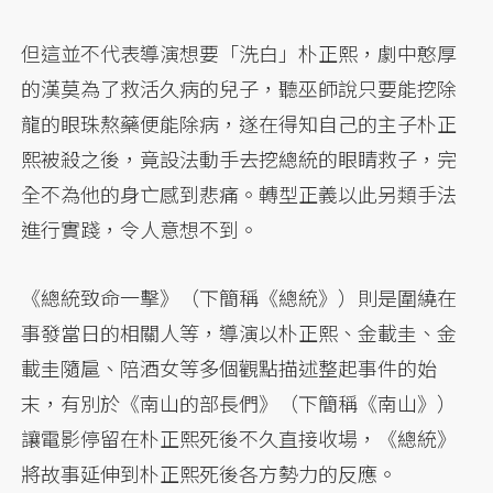
但這並不代表導演想要「洗白」朴正熙，劇中憨厚
的漢莫為了救活久病的兒子，聽巫師說只要能挖除
龍的眼珠熬藥便能除病，遂在得知自己的主子朴正
熙被殺之後，竟設法動手去挖總統的眼睛救子，完
全不為他的身亡感到悲痛。轉型正義以此另類手法
進行實踐，令人意想不到。
《總統致命一擊》（下簡稱《總統》）則是圍繞在
事發當日的相關人等，導演以朴正熙、金載圭、金
載圭隨扈、陪酒女等多個觀點描述整起事件的始
末，有別於《南山的部長們》（下簡稱《南山》）
讓電影停留在朴正熙死後不久直接收場，《總統》
將故事延伸到朴正熙死後各方勢力的反應。