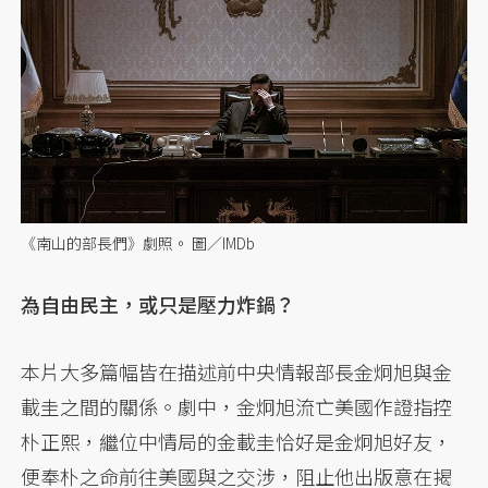
《南山的部長們》劇照。 圖／IMDb
為自由民主，或只是壓力炸鍋？
本片大多篇幅皆在描述前中央情報部長金炯旭與金
載圭之間的關係。劇中，金炯旭流亡美國作證指控
朴正熙，繼位中情局的金載圭恰好是金炯旭好友，
便奉朴之命前往美國與之交涉，阻止他出版意在揭