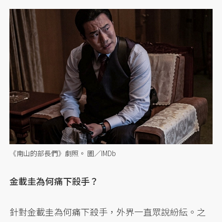
《南山的部長們》劇照。 圖／IMDb
金載圭為何痛下殺手？
針對金載圭為何痛下殺手，外界一直眾說紛紜。之