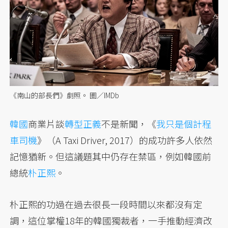
《南山的部長們》劇照。 圖／IMDb
韓國
商業片談
轉型正義
不是新聞，《
我只是個計程
車司機
》（A Taxi Driver, 2017）的成功許多人依然
記憶猶新。但這議題其中仍存在禁區，例如韓國前
總統
朴正熙
。
朴正熙的功過在過去很長一段時間以來都沒有定
調，這位掌權18年的韓國獨裁者，一手推動經濟改