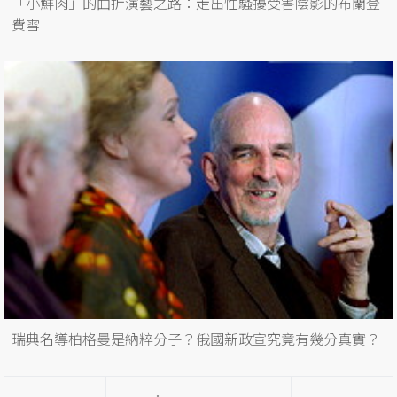
「小鮮肉」的曲折演藝之路：走出性騷擾受害陰影的布蘭登
費雪
瑞典名導柏格曼是納粹分子？俄國新政宣究竟有幾分真實？