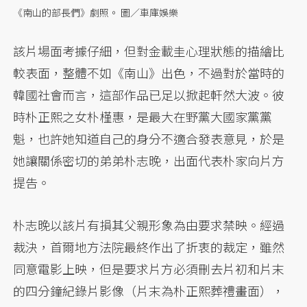
《南山的部長們》劇照。 圖／車庫娛樂
該片場面考據仔細，但對金載圭心理狀態的描繪比
較表面，整體不如《南山》出色，不過對於當時的
韓國社會而言，這部作品已足以掀起軒然大波。彼
時朴正熙之女朴槿惠，是最大在野黨大國家黨黨
魁，也許她知道自己的身分不適合發表意見，於是
她讓關係密切的弟弟朴志晚，出面代表朴家向片方
提告。
朴志晚以該片有損其父親形象為由要求禁映。經過
裁決，首爾地方法院最終作出了折衷的裁定，雖然
同意電影上映，但是要求片方必須刪去片初和片末
的四分鐘紀錄片影像（片末為朴正熙葬禮畫面），