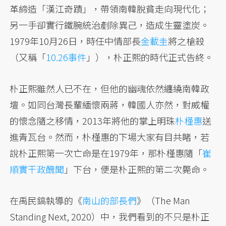
革締造「漢江奇蹟」，帶領南韓脫貧走向現代化；
另一手卻實行鐵腕統治剷除異己，造成生靈塗炭。
1979年10月26日，時任中情部長
金載圭
將之槍殺
（又稱「
10.26事件
」），朴正熙的時代正式告終。
朴正熙雖然人已不在，但他的幽魂依然纏繞南韓政
壇。如同台灣長輩緬懷兩蔣，韓國人亦然，對威權
的懷念隨之移情，2013年將他的掌上明珠
朴槿惠
送
進青瓦台。然而，朴槿惠的下場大家有目共睹，若
說朴正熙第一次亡命是在1979年，那朴槿惠隨「
崔
順實干政醜聞
」下台，便是朴正熙的第二次斃命。
在禹民鎬執導的《
南山的部長們
》（The Man
Standing Next, 2020）中，我們看到的不只是朴正