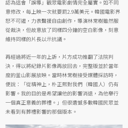
認為這會「誤導」觀眾電影劇情完全屬實。如不同
意修改，每上映一次就要罰2.9萬美元。韓國電影界
怒不可遏，力表聲援自由創作，導演林常樹雖然服
從裁決，但故意放了同樣四分鐘的空白影像，刻意
維持同樣的片長以示抗議。
再經過將近一年的上訴，片方成功推翻了法院判
決，得以將紀錄片影像再放回去，完整版並於當年
度的釜山影展放映。當時林常樹接受媒體採訪時，
便說：「從精神上，朴正熙對我們（韓國人）仍有
影響。我的目的是希望讓他的影響消退，為他舉行
一個真正意義的葬禮。」但很遺憾多數韓國民眾並
未看到有葬禮影響的那個版本。