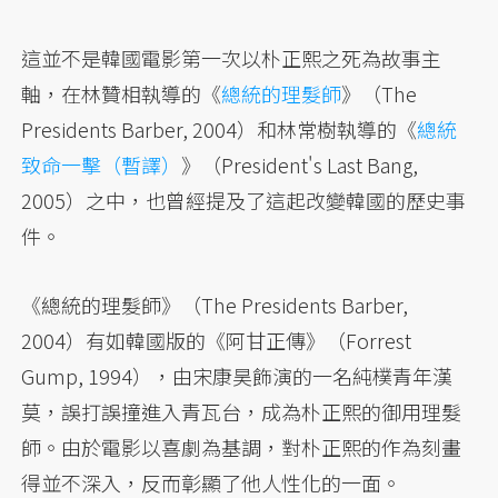
這並不是韓國電影第一次以朴正熙之死為故事主
軸，在林贊相執導的《
總統的理髮師
》（The
Presidents Barber, 2004）和林常樹執導的《
總統
致命一擊（暫譯）
》（President's Last Bang,
2005）之中，也曾經提及了這起改變韓國的歷史事
件。
《總統的理髮師》（The Presidents Barber,
2004）有如韓國版的《阿甘正傳》（Forrest
Gump, 1994），由宋康昊飾演的一名純樸青年漢
莫，誤打誤撞進入青瓦台，成為朴正熙的御用理髮
師。由於電影以喜劇為基調，對朴正熙的作為刻畫
得並不深入，反而彰顯了他人性化的一面。