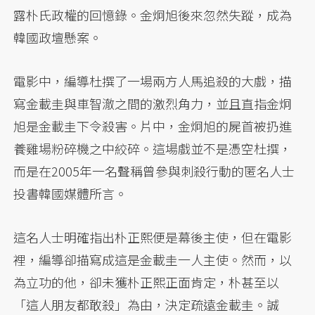
露朴氏政權的回憶錄。金炯旭後來忽然失蹤，成為
韓國政壇懸案。
電影中，編導杜撰了一場兩方人馬追殺的大戲，描
寫金載圭與車智澈之間的激烈角力，並且直指金炯
旭是金載圭下令殺害。片中，金炯旭的屍首被扔進
養雞場粉碎機之中絞碎。這場戲並不是憑空杜撰，
而是在2005年一名聲稱曾參與刺殺行動的匿名人士
投書韓國媒體所言。
這名人士明確指出朴正熙便是幕後主使，但在電影
裡，編導卻描寫成這是金載圭一人主使。然而，以
為立功的他，卻未獲朴正熙正面肯定，朴甚至以
「這人朋友都敢殺」為由，決定疏遠金載圭。誠