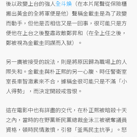
後以政變上台的強人
全斗煥
（在本片尾聲從保險櫃
搬出黃金的全將軍便是他）聲稱金載圭是為了政變
而動手，但他是否相信又是一回事，很可能只是方
便他在上台之後整肅政敵鄭昇和（在全上任之後，
鄭被視為金載圭同謀而入獄）。
另一廣被接受的說法，則是將原因歸為職場上的人
際失和。金載圭與朴正熙的另一心腹、時任警衛室
室長車智澈素來不合，據稱金很可能只是不滿「小
人得勢」，而決定開殺戒雪恨。
這在電影中也有詳盡的交代，在朴正熙被暗殺十天
之內，當時的在野黨新民黨總裁金泳三被褫奪議員
資格，頓時民情激憤，引發「釜馬民主抗爭」。怒