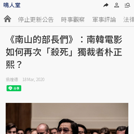
停止更新公告
時事觀察
軍事評論
法
《南山的部長們》：南韓電影
如何再次「殺死」獨裁者朴正
熙？
翁煌德
18 Mar, 2020