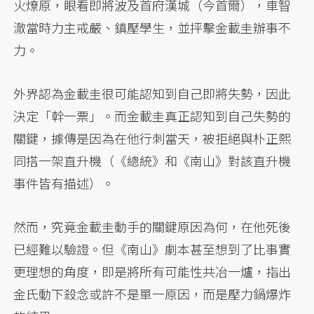
火燎原，眼看即將波及首府漢城（今首爾），車智
澈當時力主戒嚴、鎮壓學生，並抨擊金載圭辦事不
力。
外界認為金載圭很可能認知到自己即將失勢，因此
決定「幹一票」。而金載圭真正認知到自己失勢的
關鍵，據傳是因為在他行刺當天，被拒絕與朴正熙
同搭一架直升機（《總統》和《南山》對該直升機
事件皆有描述）。
然而，究竟金載圭動手的關鍵原因為何，在他死後
已經難以驗證。但《南山》劇本甚至想到了比事實
更理想的角度，即是將所有可能性共冶一爐，指出
金氏動下殺念或許不是單一原因，而是壓力鍋爆炸