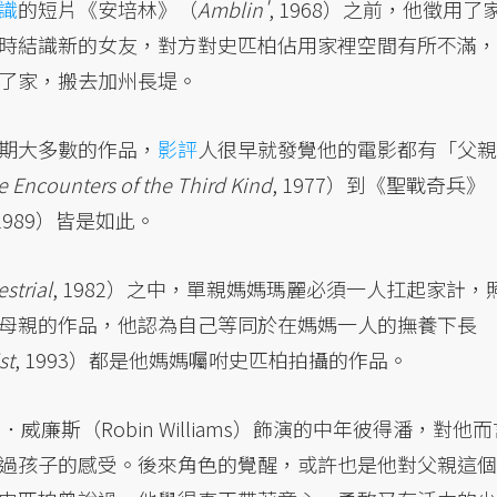
識
的短片《安培林》（
Amblin'
, 1968）之前，他徵用了
時結識新的女友，對方對史匹柏佔用家裡空間有所不滿，
了家，搬去加州長堤。
期大多數的作品，
影評
人很早就發覺他的電影都有「父親
e Encounters of the Third Kind
, 1977）到《聖戰奇兵》
 1989）皆是如此。
estrial
, 1982）之中，單親媽媽瑪麗必須一人扛起家計，
母親的作品，他認為自己等同於在媽媽一人的撫養下長
st
, 1993）都是他媽媽囑咐史匹柏拍攝的作品。
賓．威廉斯（Robin Williams）飾演的中年彼得潘，對他
過孩子的感受。後來角色的覺醒，或許也是他對父親這個