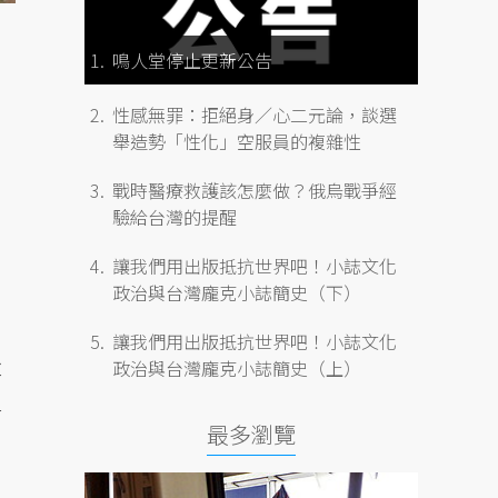
鳴人堂停止更新公告
離
性感無罪：拒絕身／心二元論，談選
舉造勢「性化」空服員的複雜性
戰時醫療救護該怎麼做？俄烏戰爭經
驗給台灣的提醒
讓我們用出版抵抗世界吧！小誌文化
政治與台灣龐克小誌簡史（下）
讓我們用出版抵抗世界吧！小誌文化
父
政治與台灣龐克小誌簡史（上）
史
最多瀏覽