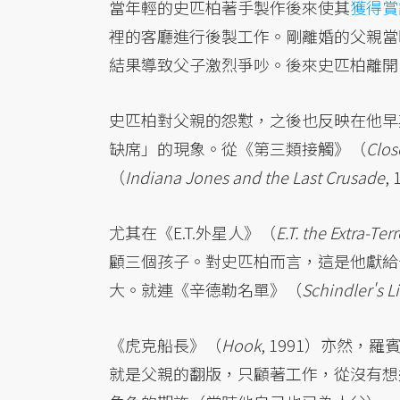
當年輕的史匹柏著手製作後來使其
獲得賞
裡的客廳進行後製工作。剛離婚的父親當
結果導致父子激烈爭吵。後來史匹柏離開
史匹柏對父親的怨懟，之後也反映在他早
缺席」的現象。從《第三類接觸》（
Clos
（
Indiana Jones and the Last Crusade
,
尤其在《E.T.外星人》（
E.T. the Extra-Terr
顧三個孩子。對史匹柏而言，這是他獻給
大。就連《辛德勒名單》（
Schindler's Li
《虎克船長》（
Hook
, 1991）亦然，羅
就是父親的翻版，只顧著工作，從沒有想