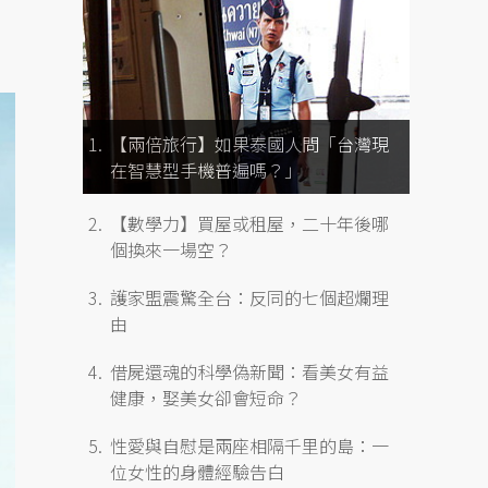
【兩倍旅行】如果泰國人問「台灣現
在智慧型手機普遍嗎？」
【數學力】買屋或租屋，二十年後哪
個換來一場空？
護家盟震驚全台：反同的七個超爛理
由
借屍還魂的科學偽新聞：看美女有益
健康，娶美女卻會短命？
性愛與自慰是兩座相隔千里的島：一
位女性的身體經驗告白