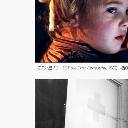
《E.T.外星人》（
E.T. the Extra-Terrestrial
, 1982）