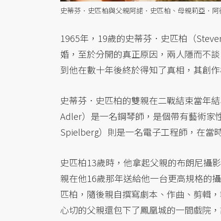
史蒂芬．史匹柏與父親阿諾．史匹柏、母親莉亞．阿德勒
1965年，19歲的史蒂芬．史匹柏（Stev
婚，至於分開的真正原因，兩人隱而不談
到他在數十年後終於得知了真相，其創作
史蒂芬．史匹柏的雙親在二戰結束當年結
Adler）是一名鋼琴師，是個帶有藝術家
Spielberg）則是一名電子工程師，
史匹柏13歲時，他拿起父親的布朗尼攝
親在他16歲那年送給他一台更高規格的
匹柏，隨後親自撰寫劇本、作曲、剪輯，
心切的父親還包下了鳳凰城的一間戲院，