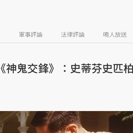
察
軍事評論
法律評論
鳴人放送
到《神鬼交鋒》：史蒂芬史匹