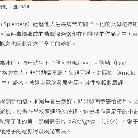
。 圖／IMDb
en Spielberg）經歷他人生最痛苦的關卡。他的父母選擇
。這件事情造成的衝擊深深烙印在他往後的作品之中，直
概念也因此迎來了全面的轉折。
為連理，隔年就生下了他。母親莉亞．阿德勒（Leah
性格的女人，非常熱情不羈；父親阿諾．史匹柏（Arnold
在當時享有盛名，被譽為電腦發展先驅，其性格相對嚴謹。
影機開始拍攝，漸漸培養出愛好，時常與同學籌拍短片。
攝影機，使得在學校遭遇種族歧視、還被喚作書呆子的小
執導了他的第一部劇情長片《
Firelight
》（1964）。愛子
讓兒子的電影得以風光首映。