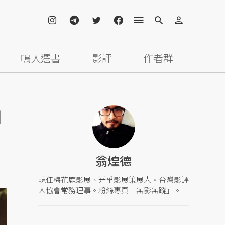
鳴人選書
影評
作者群
柏
翁煌德
現任梅花鹿影展、光孚影展策展人。台灣影評
人協會常務理事。粉絲專頁「無影無蹤」。