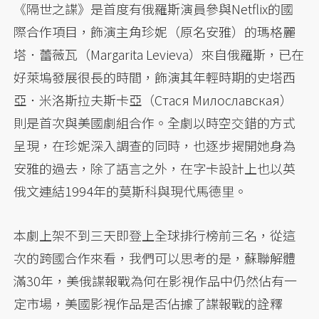
《隔世之諜》是首度有俄羅斯演員參與Netflix的國
際合作項目，飾演主角珍妮（原名安雅）的瑪格麗
塔．蕾薇瓦（Margarita Levieva）來自俄羅斯，已在
好萊塢發展很長的時間，飾演其年輕時期的史塔西
亞．米洛斯拉夫斯卡亞（Стася Милославская）
則是首次與美國劇組合作。全劇以時空交錯的方式
呈現，在珍妮深入調查的同時，也逐步揭開她身為
安雅的過去，除了語言之外，在字卡設計上也以英
俄文連結1994年的莫斯科與現代馬德里。
本劇上架不到三天即登上全球排行榜前三名，從這
次的跨國合作來看，我們可以思考的是，蘇聯解體
滿30年，美俄諜報戰為何在影視作品中仍然佔有一
定市場，美國影視作品是否佔據了諜報戰的詮釋