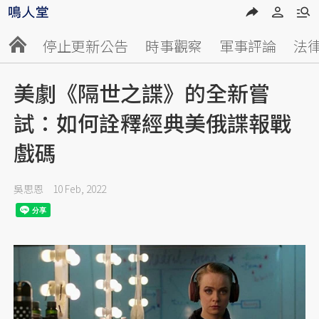
停止更新公告
時事觀察
軍事評論
法
美劇《隔世之諜》的全新嘗
試：如何詮釋經典美俄諜報戰
戲碼
吳思恩
10 Feb, 2022