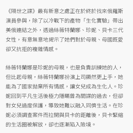
《隔世之諜》最有新意之處正在於終於找來俄羅斯
演員參與，除了以冷戰下的產物「生化實驗」帶出
美俄連結之外，透過絲薇特蘭娜、珍妮、貝卡三代
女性，有意無意地揭示了她們對於母親、母國既愛
卻又抗拒的複雜情感。
絲薇特蘭娜是珍妮的母親，也是負責訓練她的人，
但比起母親，絲薇特蘭娜扮演上司顯然更上手，她
能為了國家拋棄所有情感，讓女兒成為生化人。珍
妮回到平凡生活後極力隱瞞曾為間諜的過去，但卻
對女兒過度保護，導致她難以融入同儕生活。在珍
妮必須調查案件而拉開與貝卡的距離後，貝卡緊縮
的生活圈被解放，卻也逐漸陷入險境。