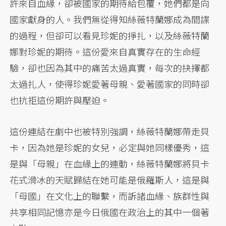
許來自血緣，卻被國家的期待給包覆，她們都是向
國家獻身的人。我們無從得知絲薇特蘭娜成為間諜
的過程，但卻可以看見珍妮的掙扎，以及絲薇特蘭
娜對珍妮的期待。這份愛來自真實存在的生命經
驗，卻也因為其中的痛苦太過真實，每次的抉擇都
太過扎人，使得珍妮愛著母親、愛著國家的同時卻
也抗拒這份期許與壓迫。
這份連結在劇中也被特別強調，絲薇特蘭娜帶走貝
卡，因為她是珍妮的女兒，必定與她同樣優秀，這
是與「母親」在血緣上的連動，絲薇特蘭娜將貝卡
花式滑冰的天賦歸結在她可能是俄羅斯人，這是與
「母國」在文化上的聯繫，而訴諸血緣、族群性與
共享相同記憶亦是今日俄國在政治上的其中一個著