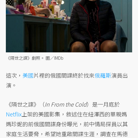
《隔世之諜》劇照。 圖／IMDb
這次，
美國
片裡的俄國間諜終於找來
俄羅斯
演員出
演。
《隔世之諜》（
In From the Cold
）是一月底於
Netflix
上架的美國影集，敘述住在紐澤西的單親媽
媽珍妮的前俄國間諜身份曝光，前中情局探員以其
家庭生活要脅，希望她重啟間諜生涯，調查在馬德