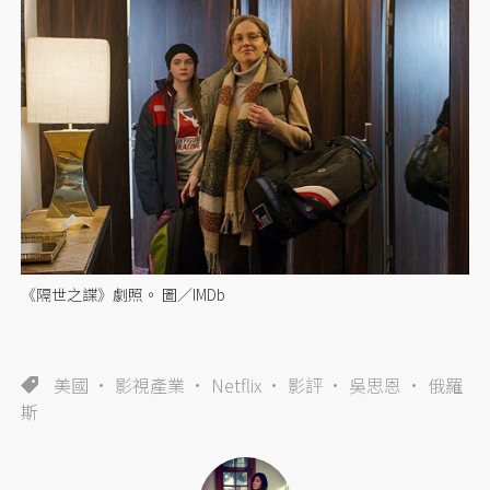
《隔世之諜》劇照。 圖／IMDb
美國
影視產業
Netflix
影評
吳思恩
俄羅
斯