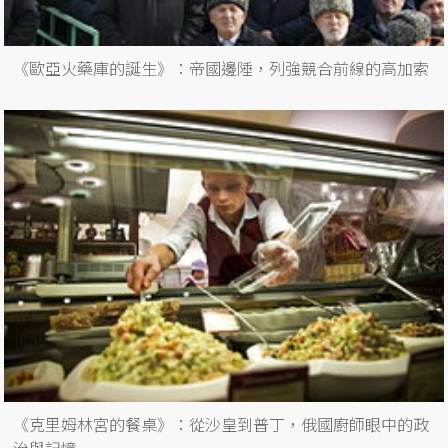
《歐亞火藥庫的誕生》：帝國邊陲，列強競合前線的高加索
《克里姆林宮的餐桌》：從沙皇到普丁，俄國廚師眼中的政
治與記憶