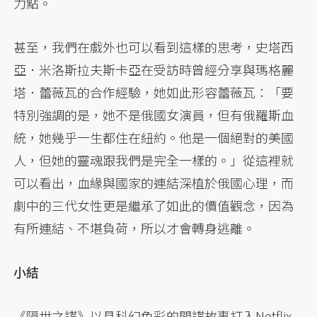
力點。
甚至，我們在戲外也可以看到這樣的思考，史塔西
亞．米洛斯拉夫斯卡亞在受訪時曾經分享與瑪格麗
塔．蕾薇瓦的合作經驗，她如此形容蕾薇瓦：「要
特別強調的是，她不是俄國女演員，但有俄羅斯血
統，她幾乎一生都住在紐約。他是一個絕對的美國
人，但她的靈魂跟我們是完全一樣的。」從這裡就
可以看出，血緣與國家的連結深植於俄國心理，而
劇中的三代女性更是繼承了如此的價值觀念，因為
有所連結、不堪負荷，所以才會轉身逃離。
小結
《隔世之諜》以具科幻色彩的間諜故事打入Netflix