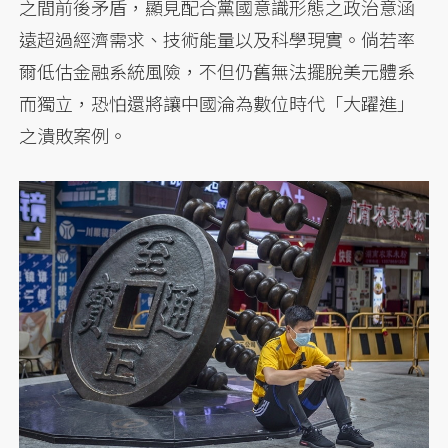
之間前後矛盾，顯見配合黨國意識形態之政治意涵
遠超過經濟需求、技術能量以及科學現實。倘若率
爾低估金融系統風險，不但仍舊無法擺脫美元體系
而獨立，恐怕還將讓中國淪為數位時代「大躍進」
之潰敗案例。