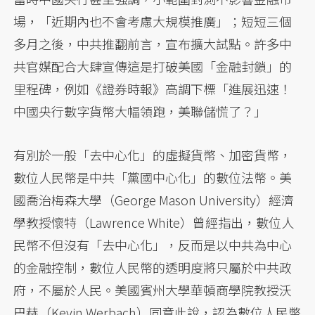
場，「近期內也不會考慮大規模推廣」；短短三個
多月之後，中共推翻前言，宣布擴大試點。許多中
共官媒配合大肆宣傳這是打破美國「金融封鎖」的
里程碑，例如《證券時報》高調下標「進展迅速！
中國央行數字貨幣大幅領跑，美聯儲慌了？」
有別於一般「去中心化」的虛擬貨幣、加密貨幣，
數位人民幣是中共「黨國中心化」的數位法幣。美
國喬治梅森大學（George Mason University）經濟
學教授懷特（Lawrence White）曾經指出，數位人
民幣不但沒有「去中心化」，反而是以中共為中心
的金融控制，數位人民幣的透明度將只屬於中共政
府，不屬於人民。美國賓州大學華頓商學院教授沃
巴赫（Kevin Werbach）同意此說，認為數位人民幣