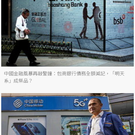
中國金融風暴再敲警鐘：包商銀行債務全額減記，「明天
系」成祭品？