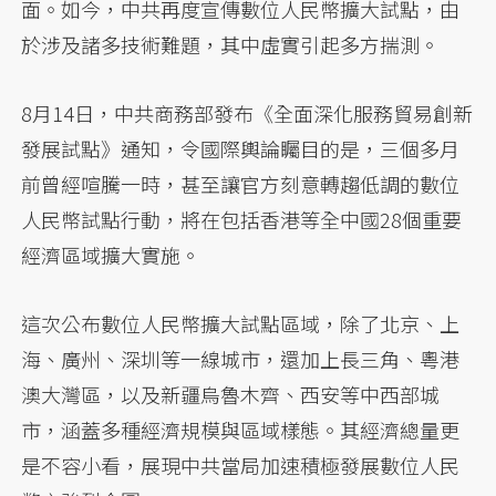
面。如今，中共再度宣傳數位人民幣擴大試點，由
於涉及諸多技術難題，其中虛實引起多方揣測。
8月14日，中共商務部發布《全面深化服務貿易創新
發展試點》通知，令國際輿論矚目的是，三個多月
前曾經喧騰一時，甚至讓官方刻意轉趨低調的數位
人民幣試點行動，將在包括香港等全中國28個重要
經濟區域擴大實施。
這次公布數位人民幣擴大試點區域，除了北京、上
海、廣州、深圳等一線城市，還加上長三角、粵港
澳大灣區，以及新疆烏魯木齊、西安等中西部城
市，涵蓋多種經濟規模與區域樣態。其經濟總量更
是不容小看，展現中共當局加速積極發展數位人民