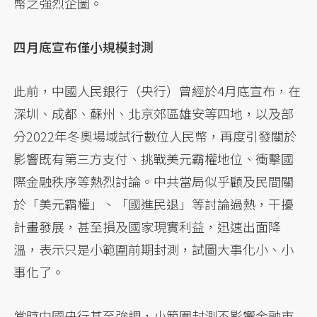
幣之強烈企圖。
四月底宣布僅小規模封測
此前，中國人民銀行（央行）曾經於4月底宣布，在
深圳、成都、蘇州、北京郊區雄安等四地，以及部
分2022年冬奧場域試行數位人民幣，再度引發關於
影響既有第三方支付、挑戰美元霸權地位、衝擊國
際金融秩序等熱烈討論。中共當局似乎顧及民間關
於「美元霸權」、「國進民退」等討論過熱，干擾
計畫發展，甚至損及國家現實利益，迅速出面降
溫，表示只是小範圍前期封測，試圖大事化小、小
事化了。
當時中國央行甚至強調，小範圍封測不影響金融市