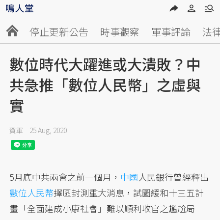
停止更新公告
時事觀察
軍事評論
法
數位時代大躍進或大潰敗？中
共急推「數位人民幣」之虛與
實
賀軍
25 Aug, 2020
5月底中共兩會之前一個月，
中國
人民銀行曾經釋出
數位人民幣
擇區封測重大消息，試圖緩和十三五計
畫「全面建成小康社會」難以順利收官之尷尬局