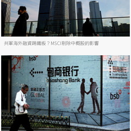
共軍海外融資踢鐵板？MSCI剔除中概股的影響