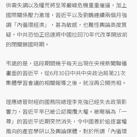
供需失調以及糧荒將至等嚴峻危機重重催逼，加上
國際關係壓力激增，習近平以及劉鶴連續兩個月強
調「內循環經濟」，甚為敏感，也難怪輿論高度質
疑，中共恐怕正迅速將中國拉回70年代改革開放前
的閉關鎖國時期。
弔詭的是，這段期間幾乎每天出現在央視新聞聯播
畫面的習近平，從6月30日中共中央政治局第21次
集體學習會議的相關報導之後，就沒再公開亮相。
理應總管財經的國務院總理李克強已經失去政策影
響力，習近平早已被公認獨攬大權。被暱稱為「一
尊」的習近平近期突然消失，令中國善於追逐當權
風向的產官學研以及輿論媒體，對於所謂「內循環