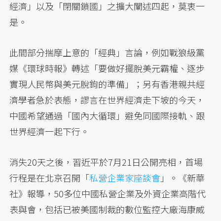
經濟」以及「閉關鎖國」之擴大闡述四起，莫衷一
是。
此間部分揣摩上意的「經典」言論，例如戰狼級黨
媒《環球時報》轉述「要做好擺脫美元霸權、逐步
實現人民幣與美元脫鉤的準備」；另有香港親共經
濟學者急於表態，謬言在世界經濟走下坡的今天，
中國希望通過「國內大循環」避免同國際接軌、跟
世界經濟一起下行。
消失20天之後，習近平於7月21日公開亮相，首場
行程是在北京召開「
私營企業家座談會
」。《新華
社》報導，50多位中國私營企業及外資企業高階代
表與會，包括已被美國制裁的數位監控大廠海康威