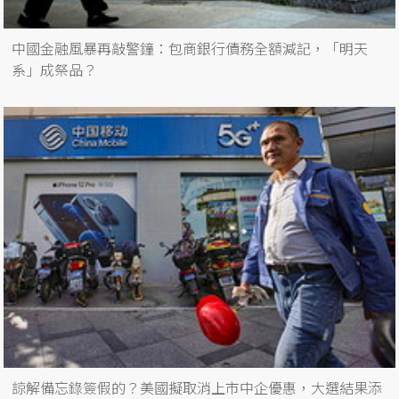
中國金融風暴再敲警鐘：包商銀行債務全額減記，「明天
系」成祭品？
諒解備忘錄簽假的？美國擬取消上市中企優惠，大選結果添