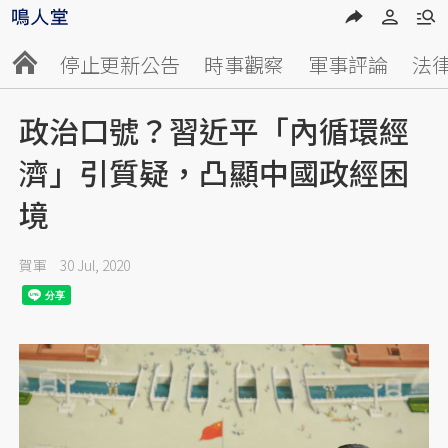
停止更新公告
時事觀察
軍事評論
法
政治口號？習近平「內循環經
濟」引質疑，凸顯中國政經困
境
賀軍
30 Jul, 2020