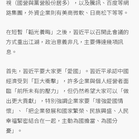
視（國營與黨營股份居多），以及騰訊、百度等網
路集團，外資企業則有美商微軟、日商松下等等。
在短暫「韜光養晦」之後，習近平以召開此會議的
方式重出江湖，政治意義非凡，主要傳達幾項訊
息。
首先，習近平要大家更「愛國」。習近平承認中國
經濟受到「巨大衝擊」，許多企業與個人經營者面
臨「前所未有的壓力」，但仍然希望大家可以「做
出更大貢獻」，特別強調企業家要「增強愛國情
懷」、「把企業發展和國家繁榮、民族興盛、人民
幸福緊密結合在一起，主動為國擔當、為國分
憂」。